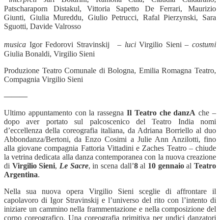
Patscharaporn Distakul, Vittoria Sapetto De Ferrari, Maurizio
Giunti, Giulia Mureddu, Giulio Petrucci, Rafal Pierzynski, Sara
Sguotti, Davide Valrosso
musica
Igor Fedorovi Stravinskij –
luci
Virgilio Sieni –
costumi
Giulia Bonaldi, Virgilio Sieni
Produzione Teatro Comunale di Bologna, Emilia Romagna Teatro,
Compagnia Virgilio Sieni
———
Ultimo appuntamento con la rassegna
Il Teatro che danzA
che –
dopo aver portato sul palcoscenico del Teatro India nomi
d’eccellenza della coreografia italiana, da Adriana Borriello al duo
Abbondanza/Bertoni, da Enzo Cosimi a Julie Ann Anzilotti, fino
alla giovane compagnia Fattoria Vittadini e Zaches Teatro – chiude
la vetrina dedicata alla danza contemporanea con la nuova creazione
di
Virgilio Sieni
,
Le Sacre
, in scena dall’
8
al
10 gennaio
al
Teatro
Argentina
.
Nella sua nuova opera Virgilio Sieni sceglie di affrontare il
capolavoro di Igor Stravinskij e l’universo del rito con l’intento di
iniziare un cammino nella frammentazione e nella composizione del
corpo coreografico. Una coreografia primitiva per undici danzatori