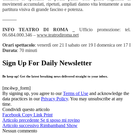
movimenti accumulati, ripetuti, ampliati danno vita lentamente a una
partitura visiva di grande fascino e potenza.
———
INFO TEATRO DI ROMA _
Ufficio promozione: tel.
06.684.000.346 –
www.teatrodiroma.net
Orari spettacolo
: venerdì ore 21 I sabato ore 19 I domenica ore 17 I
Durata
: 70 minuti
Sign Up For Daily Newsletter
Be keep up! Get the latest breaking news delivered straight to your inbox.
[mc4wp_form]
By signing up, you agree to our
Terms of Use
and acknowledge the
data practices in our
Privacy Policy
. You may unsubscribe at any
time.
Condividi questo articolo
Facebook
Copy Link
Print
Articolo precedente
Se ti sposo mi rovino
Articolo successivo
Rimbamband Show
Nessun commento