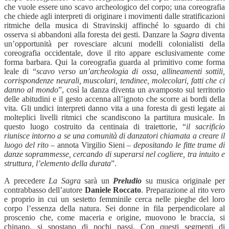
che vuole essere uno scavo archeologico del corpo; una coreografia
che chiede agli interpreti di originare i movimenti dalle stratificazioni
ritmiche della musica di Stravinskij affinché lo sguardo di chi
osserva si abbandoni alla foresta dei gesti. Danzare la
Sagra
diventa
un’opportunità per rovesciare alcuni modelli colonialisti della
coreografia occidentale, dove il rito appare esclusivamente come
forma barbara. Qui la coreografia guarda al primitivo come forma
leale di “
scavo verso un’archeologia di ossa, allineamenti sottili,
corrispondenze neurali, muscolari, tendinee, molecolari, fatti che ci
danno al mondo
”, così la danza diventa un avamposto sul territorio
delle abitudini e il gesto accenna all’ignoto che scorre ai bordi della
vita. Gli undici interpreti danno vita a una foresta di gesti legate ai
molteplici livelli ritmici che scandiscono la partitura musicale. In
questo luogo costruito da centinaia di traiettorie, “
il sacrificio
riunisce intorno a se una comunità di danzatori
chiamata a creare il
luogo del rito
– annota Virgilio Sieni –
depositando le fitte trame di
danze soprammesse, cercando di superarsi nel cogliere, tra intuito e
struttura, l’elemento della durata
”.
A precedere
La Sagra
sarà un
Preludio
su musica originale per
contrabbasso dell’autore
Daniele Roccato
. Preparazione al rito vero
e proprio in cui un sestetto femminile cerca nelle pieghe del loro
corpo l’essenza della natura. Sei donne in fila perpendicolare al
proscenio che, come maceria e origine, muovono le braccia, si
chinano, si spostano di pochi passi. Con questi segmenti di