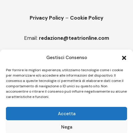
Privacy Policy
–
Cookie Policy
Email:
redazione@teatrionline.com
Articoli recenti
Gestisci Consenso
“Armonie d’arte”, Borgia borgo espanso
Per fornire le migliori esperienze, utilizziamo tecnologie come i cookie
per memorizzare e/o accedere alle informazioni del dispositivo. Il
“Color fest” torna in Calabria
consenso a queste tecnologie ci permetterà di elaborare dati come il
comportamento di navigazione o ID unici su questo sito. Non
acconsentire o ritirare il consenso può influire negativamente su alcune
caratteristiche e funzioni.
Follow US
Accetta
© A.C.I.D.I. Associazione Culturale Informazione Diffusione Innovazione
APS - Codice Fiscale 94310120483 - Via Jacopo Nardi 21 - 50132
Nega
Firenze - SEO BY SIMONE ROMPIETTI SR WEB