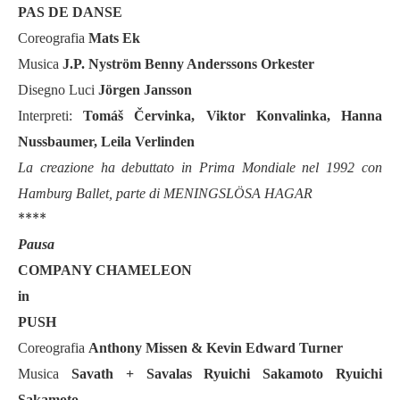
PAS DE DANSE
Coreografia
Mats Ek
Musica
J.P. Nyström Benny Anderssons Orkester
Disegno Luci
Jörgen Jansson
Interpreti:
Tomáš Červinka, Viktor Konvalinka, Hanna
Nussbaumer, Leila Verlinden
La creazione ha debuttato in Prima Mondiale nel 1992 con
Hamburg Ballet, parte di MENINGSLÖSA HAGAR
****
Pausa
COMPANY CHAMELEON
in
PUSH
Coreografia
Anthony Missen & Kevin Edward Turner
Musica
Savath + Savalas Ryuichi Sakamoto Ryuichi
Sakamoto