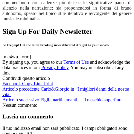
commentando con cadenze più distese le significative pause di
silenzio nella narrazione; sia proponendosi in forma di brano
autonomo, spesso nel tipico stile iterativo e avvolgente del genere
musicale minimalista.
Sign Up For Daily Newsletter
Be keep up! Get the latest breaking news delivered straight to your inbox.
[mc4wp_form]
By signing up, you agree to our
Terms of Use
and acknowledge the
data practices in our
Privacy Policy
. You may unsubscribe at any
time.
Condividi questo articolo
Facebook
Copy Link
Print
Articolo precedente
Carlo&Giorgio in “I migliori danni della nostra
vita”
Articolo successivo
Figli, mariti, amanti… Il maschio superfluo
Nessun commento
Lascia un commento
Il tuo indirizzo email non sarà pubblicato.
I campi obbligatori sono
contrassegnati
*