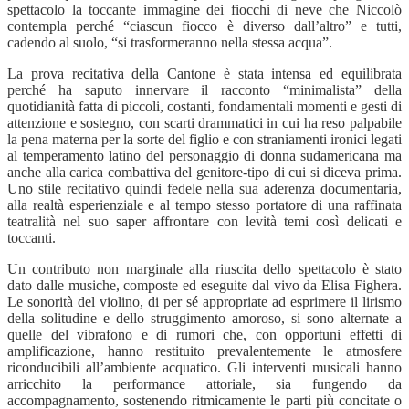
spettacolo la toccante immagine dei fiocchi di neve che Niccolò
contempla perché “ciascun fiocco è diverso dall’altro” e tutti,
cadendo al suolo, “si trasformeranno nella stessa acqua”.
La prova recitativa della Cantone è stata intensa ed equilibrata
perché ha saputo innervare il racconto “minimalista” della
quotidianità fatta di piccoli, costanti, fondamentali momenti e gesti di
attenzione e sostegno, con scarti drammatici in cui ha reso palpabile
la pena materna per la sorte del figlio e con straniamenti ironici legati
al temperamento latino del personaggio di donna sudamericana ma
anche alla carica combattiva del genitore-tipo di cui si diceva prima.
Uno stile recitativo quindi fedele nella sua aderenza documentaria,
alla realtà esperienziale e al tempo stesso portatore di una raffinata
teatralità nel suo saper affrontare con levità temi così delicati e
toccanti.
Un contributo non marginale alla riuscita dello spettacolo è stato
dato dalle musiche, composte ed eseguite dal vivo da Elisa Fighera.
Le sonorità del violino, di per sé appropriate ad esprimere il lirismo
della solitudine e dello struggimento amoroso, si sono alternate a
quelle del vibrafono e di rumori che, con opportuni effetti di
amplificazione, hanno restituito prevalentemente le atmosfere
riconducibili all’ambiente acquatico. Gli interventi musicali hanno
arricchito la performance attoriale, sia fungendo da
accompagnamento, sostenendo ritmicamente le parti più concitate o