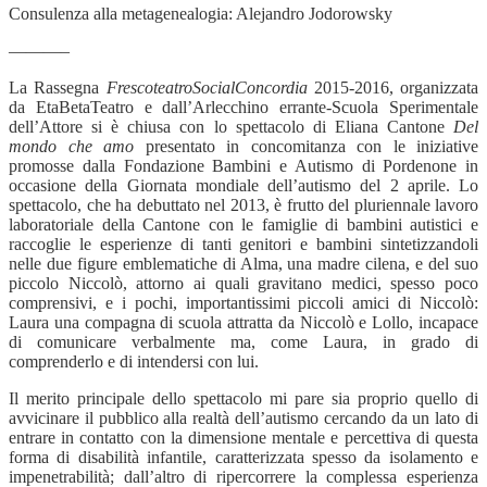
Consulenza alla metagenealogia: Alejandro Jodorowsky
———–
La Rassegna
FrescoteatroSocialConcordia
2015-2016, organizzata
da EtaBetaTeatro e dall’Arlecchino errante-Scuola Sperimentale
dell’Attore si è chiusa con lo spettacolo di Eliana Cantone
Del
mondo che amo
presentato in concomitanza con le iniziative
promosse dalla Fondazione Bambini e Autismo di Pordenone in
occasione della Giornata mondiale dell’autismo del 2 aprile. Lo
spettacolo, che ha debuttato nel 2013, è frutto del pluriennale lavoro
laboratoriale della Cantone con le famiglie di bambini autistici e
raccoglie le esperienze di tanti genitori e bambini sintetizzandoli
nelle due figure emblematiche di Alma, una madre cilena, e del suo
piccolo Niccolò, attorno ai quali gravitano medici, spesso poco
comprensivi, e i pochi, importantissimi piccoli amici di Niccolò:
Laura una compagna di scuola attratta da Niccolò e Lollo, incapace
di comunicare verbalmente ma, come Laura, in grado di
comprenderlo e di intendersi con lui.
Il merito principale dello spettacolo mi pare sia proprio quello di
avvicinare il pubblico alla realtà dell’autismo cercando da un lato di
entrare in contatto con la dimensione mentale e percettiva di questa
forma di disabilità infantile, caratterizzata spesso da isolamento e
impenetrabilità; dall’altro di ripercorrere la complessa esperienza