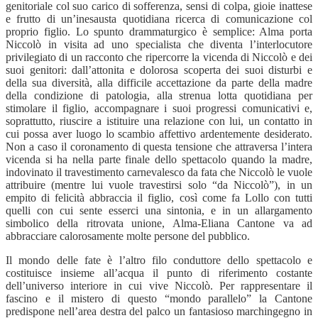
genitoriale col suo carico di sofferenza, sensi di colpa, gioie inattese
e frutto di un’inesausta quotidiana ricerca di comunicazione col
proprio figlio. Lo spunto drammaturgico è semplice: Alma porta
Niccolò in visita ad uno specialista che diventa l’interlocutore
privilegiato di un racconto che ripercorre la vicenda di Niccolò e dei
suoi genitori: dall’attonita e dolorosa scoperta dei suoi disturbi e
della sua diversità, alla difficile accettazione da parte della madre
della condizione di patologia, alla strenua lotta quotidiana per
stimolare il figlio, accompagnare i suoi progressi comunicativi e,
soprattutto, riuscire a istituire una relazione con lui, un contatto in
cui possa aver luogo lo scambio affettivo ardentemente desiderato.
Non a caso il coronamento di questa tensione che attraversa l’intera
vicenda si ha nella parte finale dello spettacolo quando la madre,
indovinato il travestimento carnevalesco da fata che Niccolò le vuole
attribuire (mentre lui vuole travestirsi solo “da Niccolò”), in un
empito di felicità abbraccia il figlio, così come fa Lollo con tutti
quelli con cui sente esserci una sintonia, e in un allargamento
simbolico della ritrovata unione, Alma-Eliana Cantone va ad
abbracciare calorosamente molte persone del pubblico.
Il mondo delle fate è l’altro filo conduttore dello spettacolo e
costituisce insieme all’acqua il punto di riferimento costante
dell’universo interiore in cui vive Niccolò. Per rappresentare il
fascino e il mistero di questo “mondo parallelo” la Cantone
predispone nell’area destra del palco un fantasioso marchingegno in