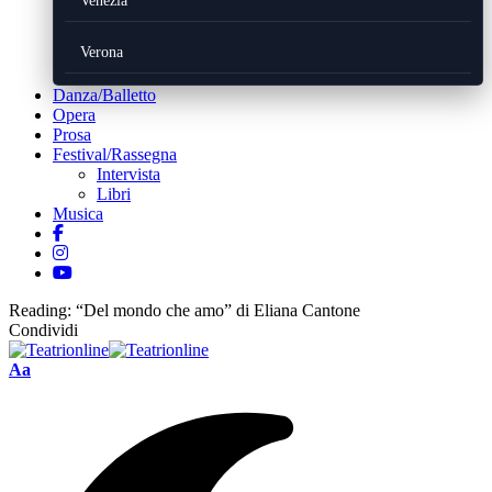
Venezia
Verona
Danza/Balletto
Opera
Prosa
Festival/Rassegna
Intervista
Libri
Musica
Reading:
“Del mondo che amo” di Eliana Cantone
Condividi
Font
Aa
Resizer