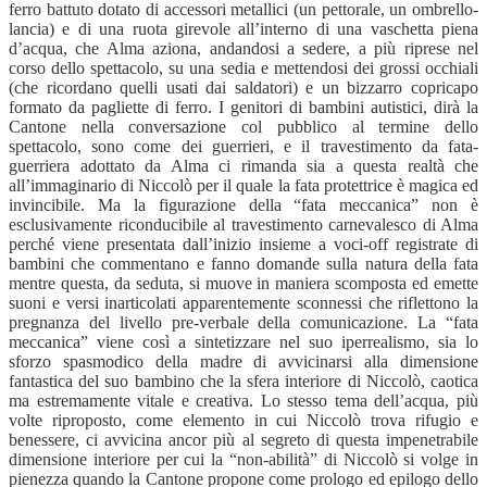
ferro battuto dotato di accessori metallici (un pettorale, un ombrello-
lancia) e di una ruota girevole all’interno di una vaschetta piena
d’acqua, che Alma aziona, andandosi a sedere, a più riprese nel
corso dello spettacolo, su una sedia e mettendosi dei grossi occhiali
(che ricordano quelli usati dai saldatori) e un bizzarro copricapo
formato da pagliette di ferro. I genitori di bambini autistici, dirà la
Cantone nella conversazione col pubblico al termine dello
spettacolo, sono come dei guerrieri, e il travestimento da fata-
guerriera adottato da Alma ci rimanda sia a questa realtà che
all’immaginario di Niccolò per il quale la fata protettrice è magica ed
invincibile. Ma la figurazione della “fata meccanica” non è
esclusivamente riconducibile al travestimento carnevalesco di Alma
perché viene presentata dall’inizio insieme a voci-off registrate di
bambini che commentano e fanno domande sulla natura della fata
mentre questa, da seduta, si muove in maniera scomposta ed emette
suoni e versi inarticolati apparentemente sconnessi che riflettono la
pregnanza del livello pre-verbale della comunicazione. La “fata
meccanica” viene così a sintetizzare nel suo iperrealismo, sia lo
sforzo spasmodico della madre di avvicinarsi alla dimensione
fantastica del suo bambino che la sfera interiore di Niccolò, caotica
ma estremamente vitale e creativa. Lo stesso tema dell’acqua, più
volte riproposto, come elemento in cui Niccolò trova rifugio e
benessere, ci avvicina ancor più al segreto di questa impenetrabile
dimensione interiore per cui la “non-abilità” di Niccolò si volge in
pienezza quando la Cantone propone come prologo ed epilogo dello