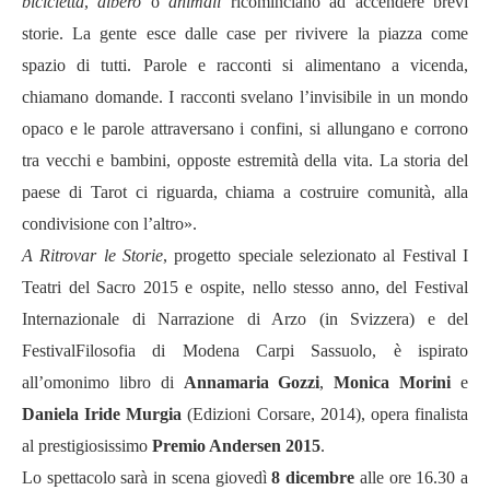
bicicletta
,
albero
o
animali
ricominciano ad accendere brevi
storie. La gente esce dalle case per rivivere la piazza come
spazio di tutti. Parole e racconti si alimentano a vicenda,
chiamano domande. I racconti svelano l’invisibile in un mondo
opaco e le parole attraversano i confini, si allungano e corrono
tra vecchi e bambini, opposte estremità della vita. La storia del
paese di Tarot ci riguarda, chiama a costruire comunità, alla
condivisione con l’altro».
A Ritrovar le Storie
, progetto speciale selezionato al Festival I
Teatri del Sacro 2015 e ospite, nello stesso anno, del Festival
Internazionale di Narrazione di Arzo (in Svizzera) e del
FestivalFilosofia di Modena Carpi Sassuolo, è ispirato
all’omonimo libro di
Annamaria Gozzi
,
Monica Morini
e
Daniela Iride Murgia
(Edizioni Corsare, 2014), opera finalista
al prestigiosissimo
Premio Andersen 2015
.
Lo spettacolo sarà in scena giovedì
8 dicembre
alle ore 16.30 a