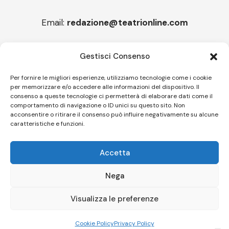
Email:
redazione@teatrionline.com
Articoli recenti
Gestisci Consenso
“Roccella Summer festival”, il 9 agosto ci sarà Il Tre
Per fornire le migliori esperienze, utilizziamo tecnologie come i cookie
per memorizzare e/o accedere alle informazioni del dispositivo. Il
“Armonie d’arte” attende Joey Calderazzo
consenso a queste tecnologie ci permetterà di elaborare dati come il
comportamento di navigazione o ID unici su questo sito. Non
acconsentire o ritirare il consenso può influire negativamente su alcune
caratteristiche e funzioni.
Follow US
Accetta
© A.C.I.D.I. Associazione Culturale Informazione Diffusione Innovazione
APS - Codice Fiscale 94310120483 - Via Jacopo Nardi 21 - 50132
Nega
Firenze - SEO BY SIMONE ROMPIETTI SR WEB
Visualizza le preferenze
Le tue preferenze relative alla privacy
Informativa sulla raccolta
Cookie Policy
Privacy Policy