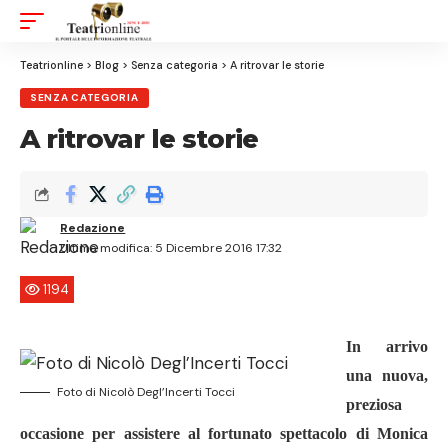
Aa
Font
Resizer
Teatrionline
>
Blog
>
Senza categoria
>
A ritrovar le storie
SENZA CATEGORIA
A ritrovar le storie
Redazione
Ultima modifica: 5 Dicembre 2016 17:32
1194
In arrivo
una nuova,
Foto di Nicolò Degl’Incerti Tocci
preziosa
occasione per assistere al fortunato spettacolo di Monica