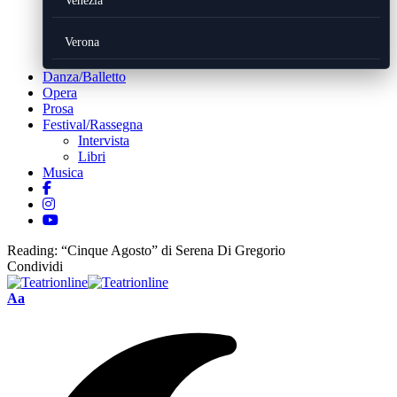
Venezia
Verona
Danza/Balletto
Opera
Prosa
Festival/Rassegna
Intervista
Libri
Musica
Reading:
“Cinque Agosto” di Serena Di Gregorio
Condividi
Font
Aa
Resizer