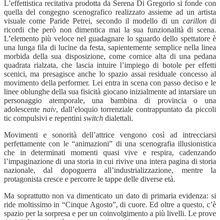
L’effettistica recitativa prodotta da Serena Di Gregorio si fonde con
quella del congegno scenografico realizzato assieme ad un artista
visuale come Paride Petrei, secondo il modello di un
carillon
di
ricordi che però non dimentica mai la sua funzionalità di scena.
L’elemento più veloce nel guadagnare lo sguardo dello spettatore è
una lunga fila di lucine da festa, sapientemente semplice nella linea
morbida della sua disposizione, come cornice alta di una pedana
quadrata rialzata, che lascia intuire l’impiego di botole per effetti
scenici, ma presagisce anche lo spazio assai residuale concesso al
movimento della performer. Lei entra in scena con passo deciso e le
linee oblunghe della sua fisicità giocano inizialmente ad intarsiare un
personaggio atemporale, una bambina di provincia o una
adolescente
naiv
, dall’eloquio torrenziale contrappuntato da piccoli
tic compulsivi e repentini
switch
dialettali.
Movimenti e sonorità dell’attrice vengono così ad intrecciarsi
perfettamente con le “animazioni” di una scenografia illusionistica
che in determinati momenti quasi vive e respira, cadenzando
l’impaginazione di una storia in cui rivive una intera pagina di storia
nazionale, dal dopoguerra all’industrializzazione, mentre la
protagonista cresce e percorre le tappe delle diverse età.
Ma soprattutto non va dimenticato un dato di primaria evidenza: si
ride moltissimo in “Cinque Agosto”, di cuore. Ed oltre a questo, c’è
spazio per la sorpresa e per un coinvolgimento a più livelli. Le prove