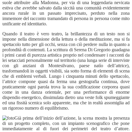
suole attribuire alla Madonna, per via di una leggendaria nevicata
estiva che avrebbe salvato dalla siccità una comunità evidentemente
ancora rurale in un passato imprecisato, perduto nella zona
immemore del racconto tramandato di persona in persona come mito
unificante ed identitario.
Quando il teatro è vero teatro, la brillantezza di un testo non si
impone nella dimensione della lettura o della meditazione, ma si fa
spettacolo tutto per gli occhi, senza con ciò perdere nulla in quanto a
profondità di contenuti. La scrittura di Serena Di Gregorio guadagna
i primi carati di purezza artistica proprio nel condensare i racconti da
lei setacciati personalmente sul territorio (una lunga serie di interviste
con gli anziani di Montesilvano, paese natìo dell’attrice),
trasformandoli in oggetti visibili, sia sotto forma di elementi di scena
che di emblemi verbali. Lungo i cinquanta minuti dello spettacolo,
l’attrice compone quasi da ferma una gestografia continua, dove
praticamente ogni parola trova la sua codificazione corporea quasi
come in una danza orientale, per una performance di enorme
dispendio energetico, dissimulata dietro una veste folk spumeggiante
ed una fissità scenica solo apparente, ma che in realtà assomiglia ad
un rigoroso numero di equilibrismo.
Già prima dell’inizio dell’azione, la scena mostra la presenza
di un progetto completo, con un impianto scenografico che pone
immediatamente al di fuori dei perimetri del teatro d’attore.