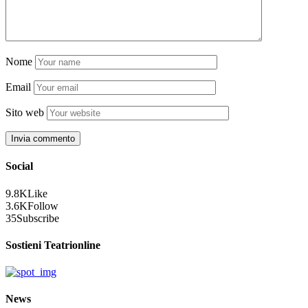
Nome
Email
Sito web
Social
9.8K
Like
3.6K
Follow
35
Subscribe
Sostieni Teatrionline
News