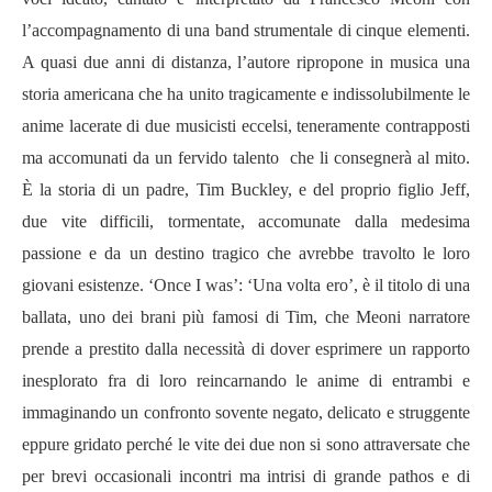
l’accompagnamento di una band strumentale di cinque elementi.
A quasi due anni di distanza, l’autore ripropone in musica una
storia americana che ha unito tragicamente e indissolubilmente le
anime lacerate di due musicisti eccelsi, teneramente contrapposti
ma accomunati da un fervido talento che li consegnerà al mito.
È la storia di un padre, Tim Buckley, e del proprio figlio Jeff,
due vite difficili, tormentate, accomunate dalla medesima
passione e da un destino tragico che avrebbe travolto le loro
giovani esistenze. ‘Once I was’: ‘Una volta ero’, è il titolo di una
ballata, uno dei brani più famosi di Tim, che Meoni narratore
prende a prestito dalla necessità di dover esprimere un rapporto
inesplorato fra di loro reincarnando le anime di entrambi e
immaginando un confronto sovente negato, delicato e struggente
eppure gridato perché le vite dei due non si sono attraversate che
per brevi occasionali incontri ma intrisi di grande pathos e di