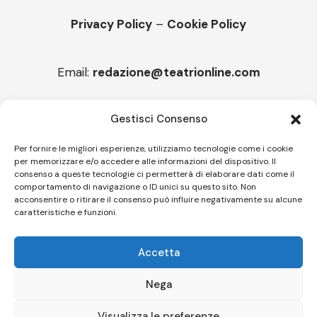
Privacy Policy
–
Cookie Policy
Email:
redazione@teatrionline.com
Articoli recenti
Gestisci Consenso
“Armonie d’arte”, Borgia borgo espanso
Per fornire le migliori esperienze, utilizziamo tecnologie come i cookie
per memorizzare e/o accedere alle informazioni del dispositivo. Il
“Color fest” torna in Calabria
consenso a queste tecnologie ci permetterà di elaborare dati come il
comportamento di navigazione o ID unici su questo sito. Non
acconsentire o ritirare il consenso può influire negativamente su alcune
caratteristiche e funzioni.
Follow US
Accetta
© A.C.I.D.I. Associazione Culturale Informazione Diffusione Innovazione
APS - Codice Fiscale 94310120483 - Via Jacopo Nardi 21 - 50132
Nega
Firenze - SEO BY SIMONE ROMPIETTI SR WEB
Visualizza le preferenze