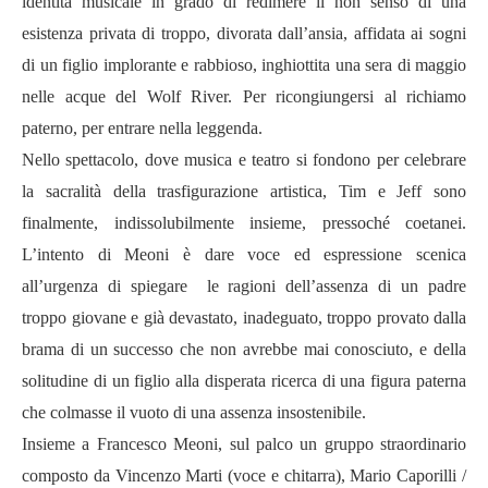
identità musicale in grado di redimere il non senso di una
esistenza privata di troppo, divorata dall’ansia, affidata ai sogni
di un figlio implorante e rabbioso, inghiottita una sera di maggio
nelle acque del Wolf River. Per ricongiungersi al richiamo
paterno, per entrare nella leggenda.
Nello spettacolo, dove musica e teatro si fondono per celebrare
la sacralità della trasfigurazione artistica, Tim e Jeff sono
finalmente, indissolubilmente insieme, pressoché coetanei.
L’intento di Meoni è dare voce ed espressione scenica
all’urgenza di spiegare le ragioni dell’assenza di un padre
troppo giovane e già devastato, inadeguato, troppo provato dalla
brama di un successo che non avrebbe mai conosciuto, e della
solitudine di un figlio alla disperata ricerca di una figura paterna
che colmasse il vuoto di una assenza insostenibile.
Insieme a Francesco Meoni, sul palco un gruppo straordinario
composto da Vincenzo Marti (voce e chitarra), Mario Caporilli /