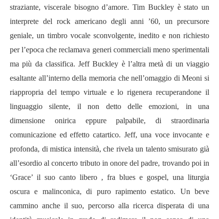
straziante, viscerale bisogno d’amore. Tim Buckley è stato un
interprete del rock americano degli anni ’60, un precursore
geniale, un timbro vocale sconvolgente, inedito e non richiesto
per l’epoca che reclamava generi commerciali meno sperimentali
ma più da classifica. Jeff Buckley è l’altra metà di un viaggio
esaltante all’interno della memoria che nell’omaggio di Meoni si
riappropria del tempo virtuale e lo rigenera recuperandone il
linguaggio silente, il non detto delle emozioni, in una
dimensione onirica eppure palpabile, di straordinaria
comunicazione ed effetto catartico. Jeff, una voce invocante e
profonda, di mistica intensità, che rivela un talento smisurato già
all’esordio al concerto tributo in onore del padre, trovando poi in
‘Grace’ il suo canto libero , fra blues e gospel, una liturgia
oscura e malinconica, di puro rapimento estatico. Un beve
cammino anche il suo, percorso alla ricerca disperata di una