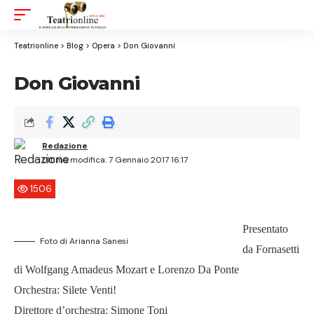
Aa
Font
Resizer
Teatrionline
>
Blog
>
Opera
>
Don Giovanni
Don Giovanni
Redazione
Ultima modifica: 7 Gennaio 2017 16:17
1506
Presentato
Foto di Arianna Sanesi
da Fornasetti
di Wolfgang Amadeus Mozart e Lorenzo Da Ponte
Orchestra: Silete Venti!
Direttore d’orchestra: Simone Toni