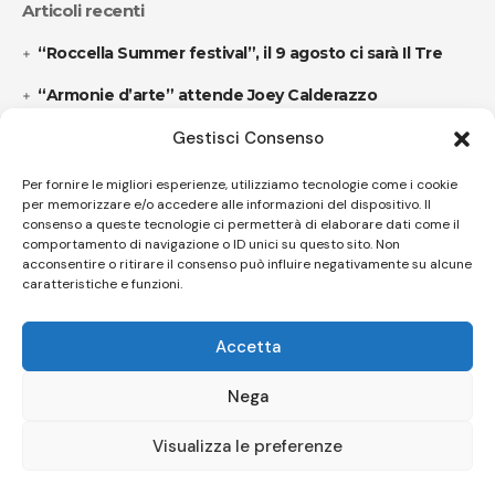
Articoli recenti
“Roccella Summer festival”, il 9 agosto ci sarà Il Tre
“Armonie d’arte” attende Joey Calderazzo
Gestisci Consenso
Follow US
Per fornire le migliori esperienze, utilizziamo tecnologie come i cookie
per memorizzare e/o accedere alle informazioni del dispositivo. Il
consenso a queste tecnologie ci permetterà di elaborare dati come il
comportamento di navigazione o ID unici su questo sito. Non
© A.C.I.D.I. Associazione Culturale Informazione Diffusione Innovazione
acconsentire o ritirare il consenso può influire negativamente su alcune
APS - Codice Fiscale 94310120483 - Via Jacopo Nardi 21 - 50132
caratteristiche e funzioni.
Firenze - SEO BY SIMONE ROMPIETTI SR WEB
Accetta
Le tue preferenze relative alla privacy
Informativa sulla raccolta
Nega
Visualizza le preferenze