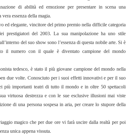
azione di abilità ed emozione per presentare in scena una
la vera essenza della magia.
vo ed elegante, vincitore del primo premio nella difficile categoria
i prestigiatori del 2003. La sua manipolazione ha uno stile
ll’interno del suo show sono l’essenza di questa nobile arte. Si è
to il numero con il quale è diventato campione del mondo
onista tedesco, è stato il più giovane campione del mondo nella
ben due volte. Conosciuto per i suoi effetti innovativi e per il suo
i più importanti teatri di tutto il mondo e in oltre 50 spettacoli
 sua virtuosa destrezza e con le sue esclusive illusioni mai viste
izione di una persona sospesa in aria, per creare lo stupore della
aggio magico che per due ore vi farà uscire dalla realtà per poi
ienza unica appena vissuta.