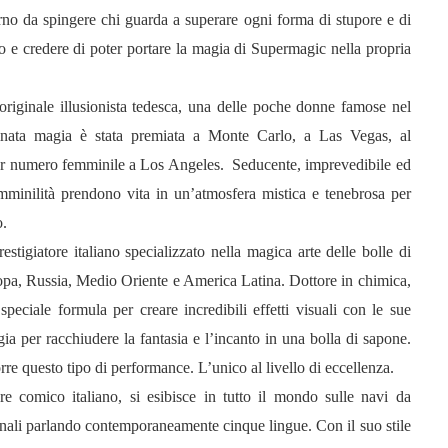
orno da spingere chi guarda a superare ogni forma di stupore e di
 e credere di poter portare la magia di Supermagic nella propria
inale illusionista tedesca, una delle poche donne famose nel
inata magia è stata premiata a Monte Carlo, a Las Vegas, al
r numero femminile a Los Angeles. Seducente, imprevedibile ed
emminilità prendono vita in un’atmosfera mistica e tenebrosa per
o.
stigiatore italiano specializzato nella magica arte delle bolle di
uropa, Russia, Medio Oriente e America Latina. Dottore in chimica,
peciale formula per creare incredibili effetti visuali con le sue
ia per racchiudere la fantasia e l’incanto in una bolla di sapone.
rre questo tipo di performance. L’unico al livello di eccellenza.
re comico italiano, si esibisce in tutto il mondo sulle navi da
ionali parlando contemporaneamente cinque lingue. Con il suo stile