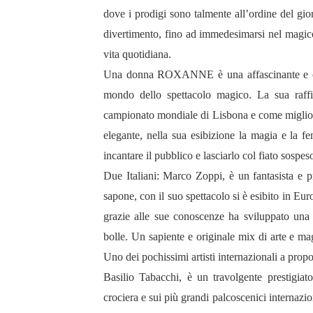
dove i prodigi sono talmente all’ordine del gi
divertimento, fino ad immedesimarsi nel magico
vita quotidiana.
Una donna ROXANNE è una affascinante e orig
mondo dello spettacolo magico. La sua raff
campionato mondiale di Lisbona e come miglio
elegante, nella sua esibizione la magia e la f
incantare il pubblico e lasciarlo col fiato sospes
Due Italiani: Marco Zoppi, è un fantasista e pre
sapone, con il suo spettacolo si è esibito in E
grazie alle sue conoscenze ha sviluppato una s
bolle. Un sapiente e originale mix di arte e mag
Uno dei pochissimi artisti internazionali a propo
Basilio Tabacchi, è un travolgente prestigiato
crociera e sui più grandi palcoscenici internaz