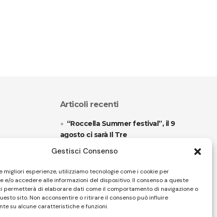
Articoli recenti
“Roccella Summer festival”, il 9
agosto ci sarà Il Tre
Gestisci Consenso
“Armonie d’arte” attende Joey
Calderazzo
le migliori esperienze, utilizziamo tecnologie come i cookie per
 e/o accedere alle informazioni del dispositivo. Il consenso a queste
ci permetterà di elaborare dati come il comportamento di navigazione o
questo sito. Non acconsentire o ritirare il consenso può influire
Follow US
te su alcune caratteristiche e funzioni.