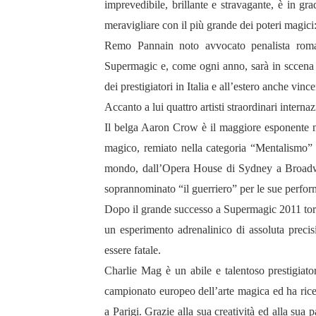
imprevedibile, brillante e stravagante, è in gra
meravigliare con il più grande dei poteri magici: 
Remo Pannain noto avvocato penalista roman
Supermagic e, come ogni anno, sarà in sccena 
dei prestigiatori in Italia e all’estero anche vin
Accanto a lui quattro artisti straordinari internaz
Il belga Aaron Crow è il maggiore esponente mo
magico, remiato nella categoria “Mentalismo” a
mondo, dall’Opera House di Sydney a Broadwa
soprannominato “il guerriero” per le sue perfor
Dopo il grande successo a Supermagic 2011 tor
un esperimento adrenalinico di assoluta precis
essere fatale.
Charlie Mag è un abile e talentoso prestigiato
campionato europeo dell’arte magica ed ha rice
a Parigi. Grazie alla sua creatività ed alla sua 