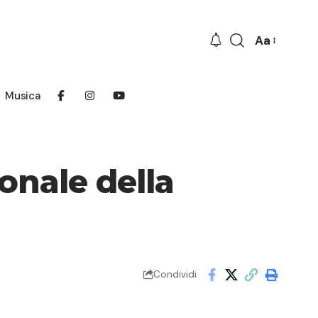
Aa
Font
Resizer
Musica
ionale della
Condividi