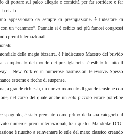
do di portare sul palco allegria e comicità per far sorridere e far
la risata.
o appassionato da sempre di prestigiazione, è l’ideatore di
con un “cammeo”. Pannain si è esibito nei più famosi congressi
cendo premi internazionali.
ionali:
ndiale della magia bizzarra, è l’indiscusso Maestro del brivido
l campionato del mondo dei prestigiatori si è esibito in tutto il
y – New York ed in numerose trasmissioni televisive. Spesso
mance estreme e ricche di suspense.
na, a grande richiesta, un nuovo momento di grande tensione con
ione, nel corso del quale anche un solo piccolo errore potrebbe
re spagnolo, è stato premiato come primo della sua categoria al
vuto numerosi premi internazionali, tra i quali il Mandrake D’Or
passione è riuscito a reinventare lo stile del mago classico creando