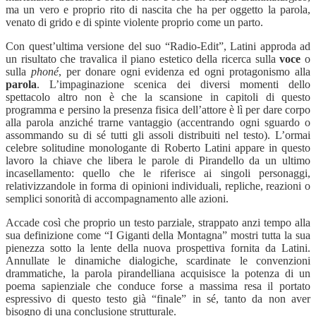
ma un vero e proprio rito di nascita che ha per oggetto la parola,
venato di grido e di spinte violente proprio come un parto.
Con quest’ultima versione del suo “Radio-Edit”, Latini approda ad
un risultato che travalica il piano estetico della ricerca sulla
voce
o
sulla
phoné
, per donare ogni evidenza ed ogni protagonismo alla
parola
. L’impaginazione scenica dei diversi momenti dello
spettacolo altro non è che la scansione in capitoli di questo
programma e persino la presenza fisica dell’attore è lì per dare corpo
alla parola anziché trarne vantaggio (accentrando ogni sguardo o
assommando su di sé tutti gli assoli distribuiti nel testo). L’ormai
celebre solitudine monologante di Roberto Latini appare in questo
lavoro la chiave che libera le parole di Pirandello da un ultimo
incasellamento: quello che le riferisce ai singoli personaggi,
relativizzandole in forma di opinioni individuali, repliche, reazioni o
semplici sonorità di accompagnamento alle azioni.
Accade così che proprio un testo parziale, strappato anzi tempo alla
sua definizione come “I Giganti della Montagna” mostri tutta la sua
pienezza sotto la lente della nuova prospettiva fornita da Latini.
Annullate le dinamiche dialogiche, scardinate le convenzioni
drammatiche, la parola pirandelliana acquisisce la potenza di un
poema sapienziale che conduce forse a massima resa il portato
espressivo di questo testo già “finale” in sé, tanto da non aver
bisogno di una conclusione strutturale.