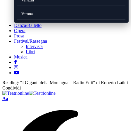
Venezia
Verona
Danza/Balletto
Opera
Prosa
Festival/Rassegna
Intervista
Libri
Musica
Reading:
“I Giganti della Montagna – Radio Edit” di Roberto Latini
Condividi
Font
Aa
Resizer