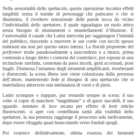
Nella sensorialità dello spettacolo, questa operazione incontra effetti
tangibili: senza il tramite di personaggi che patiscano o che si
illuminino, il riverbero emozionale delle parole tocca da vicino
l’individualità dello spettatore, il quale riguadagna un ruolo attivo
senza bisogno di straniamenti o smantellamenti d’illusione.
È
l’universalità il canale che Latini intercetta per raggiungere l’intimità
del pubblico, riuscendo a muovere le sue corde con tocchi spesso
trattenuti ma non per questo meno intensi. La fisicità prepotente del
performer
tende paradossalmente a nascondersi o a ritrarsi, prima
contenuta a lungo dietro i contorni del controluce, poi esposta in una
recitazione rarefatta, connotata da passi incerti, gesti accennati, pose
fragili. Dismessa l’armatura degli strumenti amplificanti, riverberanti
e distorcenti, la scena libera non viene colonizzata dalla presenza
dell’attore, mantenendo fede al disegno di uno spettacolo che si
materializza attraverso una intelaiatura di vuoti e di pieni.
Latini scompare e riappare, pur restando sempre in scena: il suo
volto si copre di maschere “magrittiane” o di garze tascabili, il suo
sguardo -iniettato di luce arcana per effetto di lenti ottiche
fluorescenti- si apre con centellinata rarità alla visibilità dello
spettatore, la sua presenza raggiunge il proscenio solo tardivamente,
dopo essere rifuggita quasi brancolando verso fondali spogli.
Poi svanisce definitivamente, ultima essenza dei fantasmi