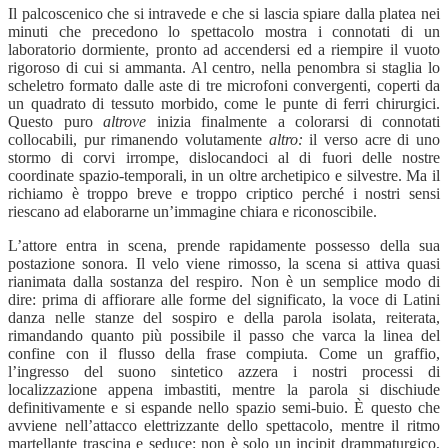
Il palcoscenico che si intravede e che si lascia spiare dalla platea nei
minuti che precedono lo spettacolo mostra i connotati di un
laboratorio dormiente, pronto ad accendersi ed a riempire il vuoto
rigoroso di cui si ammanta. Al centro, nella penombra si staglia lo
scheletro formato dalle aste di tre microfoni convergenti, coperti da
un quadrato di tessuto morbido, come le punte di ferri chirurgici.
Questo puro
altrove
inizia finalmente a colorarsi di connotati
collocabili, pur rimanendo volutamente
altro:
il verso acre di uno
stormo di corvi irrompe, dislocandoci al di fuori delle nostre
coordinate spazio-temporali, in un oltre archetipico e silvestre. Ma il
richiamo è troppo breve e troppo criptico perché i nostri sensi
riescano ad elaborarne un’immagine chiara e riconoscibile.
L’attore entra in scena, prende rapidamente possesso della sua
postazione sonora. Il velo viene rimosso, la scena si attiva quasi
rianimata dalla sostanza del respiro. Non è un semplice modo di
dire: prima di affiorare alle forme del significato, la voce di Latini
danza nelle stanze del sospiro e della parola isolata, reiterata,
rimandando quanto più possibile il passo che varca la linea del
confine con il flusso della frase compiuta. Come un graffio,
l’ingresso del suono sintetico azzera i nostri processi di
localizzazione appena imbastiti, mentre la parola si dischiude
definitivamente e si espande nello spazio semi-buio.
È
questo che
avviene nell’attacco elettrizzante dello spettacolo, mentre il ritmo
martellante trascina e seduce: non è solo un incipit drammaturgico,