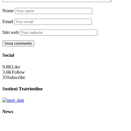
Nome
Email
Sito web
Social
9.8K
Like
3.6K
Follow
35
Subscribe
Sostieni Teatrionline
News