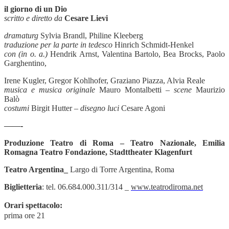
il giorno di un Dio
scritto e diretto da
Cesare Lievi
dramaturg
Sylvia Brandl, Philine Kleeberg
traduzione per la parte in tedesco
Hinrich Schmidt-Henkel
con (in o. a.)
Hendrik Arnst, Valentina Bartolo, Bea Brocks, Paolo
Garghentino,
Irene Kugler, Gregor Kohlhofer, Graziano Piazza, Alvia Reale
musica e musica originale
Mauro Montalbetti –
scene
Maurizio
Balò
costumi
Birgit Hutter –
disegno luci
Cesare Agoni
——-
Produzione Teatro di Roma – Teatro Nazionale, Emilia
Romagna Teatro Fondazione, Stadttheater Klagenfurt
Teatro Argentina_
Largo di Torre Argentina, Roma
Biglietteria
: tel. 06.684.000.311/314 _
www.teatrodiroma.net
Orari spettacolo:
prima ore 21