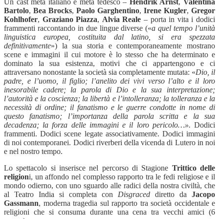
Un cast metà italiano e metà tedesco –
Hendrik Arnst
,
Valentina
Bartolo
,
Bea Brocks
,
Paolo Garghentino
,
Irene Kugler
,
Gregor
Kohlhofer
,
Graziano Piazza
,
Alvia Reale
– porta in vita i dodici
frammenti raccontando in due lingue diverse («
a quel tempo l’unità
linguistica europea, costituita dal latino, si era spezzata
definitivamente
») la sua storia e contemporaneamente mostrano
scene e immagini il cui motore è lo stesso che ha determinato e
dominato la sua esistenza, motivi che ci appartengono e ci
attraversano nonostante la società sia completamente mutata: «
Dio, il
padre, e l’uomo, il figlio; l’anelito dei vivi verso l’alto e il loro
inesorabile cadere; la parola di Dio e la sua interpretazione;
l’autorità e la coscienza; la libertà e l’intolleranza; la tolleranza e la
necessità di ordine; il fanatismo e le guerre condotte in nome di
questo fanatismo; l’importanza della parola scritta e la sua
decadenza; la forza delle immagini e il loro pericolo…».
Dodici
frammenti. Dodici scene legate associativamente. Dodici immagini
di noi contemporanei. Dodici riverberi della vicenda di Lutero in noi
e nel nostro tempo.
Lo spettacolo si inserisce nel percorso di Stagione
Trittico delle
religion
i, un affondo nel complesso rapporto tra le fedi religiose e il
mondo odierno, con uno sguardo alle radici della nostra civiltà, che
al Teatro India si completa con
Disgraced
diretto da
Jacopo
Gassmann
, moderna tragedia sul rapporto tra società occidentale e
religioni che si consuma durante una cena tra vecchi amici (6