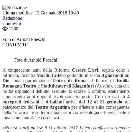
Ultima modifica: 12 Gennaio 2018 10:40
Redazione
Condividi
1280
Foto di Arnold Poeschl
CONDIVIDI
Foto di Arnold Poeschl
A cinquecento anni dalla Riforma
Cesare Lievi
, regista colto e
raffinato, incontra
Martin Lutero
portando in scena
Il giorno di un
Dio
, una coproduzione
Teatro di Roma
al fianco di
Emilia
Romagna Teatro
e
Stadttheater di Klagenfurt
(Austria), città che
ne ha ospitato il debutto assoluto lo scorso 5 ottobre, esattamente
cinquecento anni dopo il rivoluzionario gesto. Con un cast di
4
interpreti tedeschi
e
4 italiani
arriva
dal 12 al 21 gennaio
sul
palcoscenico del
Teatro Argentina
per riflettere sulle conseguenze
della “riforma” e su temi attualissimi come teologia e libertà, fede e
fanatismo, autorità e coscienza.
«
Non si saprà mai se il 31 ottobre 1517 Lutero conficcò veramente