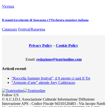
Vicenza
Il sound travolgente di Sparagna e l’Orchestra popolare italiana
Catanzaro
Festival/Rassegna
Privacy Policy
–
Cookie Policy
Email:
redazione@teatrionline.com
Articoli recenti
“Roccella Summer festival”, il 9 agosto ci sarà Il Tre
“Armonie d’arte” attende Joey Calderazzo
Follow US
© A.C.I.D.I. Associazione Culturale Informazione Diffusione
Innovazione APS - Codice Fiscale 94310120483 - Via Jacopo Nardi