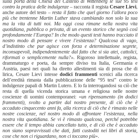
sulla porta della Chiesa del Castello di Wittenberg le sue 95 tesi
contro la pratica delle indulgenze
– racconta il regista
Cesare Lievi
,
anche autore del testo –
resta il fatto che quel giorno l’allora poco
più che trentenne Martin Luther stava cambiando non solo la sua
ma la vita di tutti noi. Ma oggi cosa rimane nella nostra vita
quotidiana, pubblica o privata, di un evento storico che segnò così
profondamente l’Europa? In che modo questi testi hanno tracciato il
nostro modo di pensare e vivere l’esistenza? Qualcosa di vago,
d’indistinto che pur agisce con forza e determinazione segrete,
inconsapevoli, indipendentemente dal fatto che si sia atei, cattolici,
riformati o semplicemente nulla?».
Rigoroso intellettuale, regista,
drammaturgo e poeta, da sempre diviso tra Italia, Germania e
Austria, paesi nei quali ha diretto allestimenti sia di prosa che di
lirica, Cesare Lievi intesse
dodici frammenti
scenici alla ricerca
dell’eredità rimasta dalla pubblicazione delle “95 tesi” contro le
indulgenze papali di Martin Lutero. E lo fa interrogandosi su ciò che
resta di quella vicenda storica umana e religiosa nelle nostre
coscienze di uomini contemporanei: «
un ripensamento (in dodici
frammenti), svolto a partire dal nostro presente, di ciò che è
accaduto cinquecento anni fa, alla ricerca di ciò che è rimasto nelle
nostre coscienze, nel nostro modo di affrontare l’esistenza, nella
nostra vita quotidiana. Se vi è rimasto qualcosa, perché potrebbe
essere che il tempo abbia cancellato tutto, e di ciò che è accaduto
non siano sopravvissuti che dati, fatti custoditi nei libri di storia,
cose che non ci riguardano, non ci toccano più
».