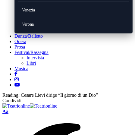
Venezia
Verona
Danza/Balletto
Opera
Prosa
Festival/Rassegna
Intervista
Libri
Musica
Reading:
Cesare Lievi dirige “Il giorno di un Dio”
Condividi
Font
Aa
Resizer