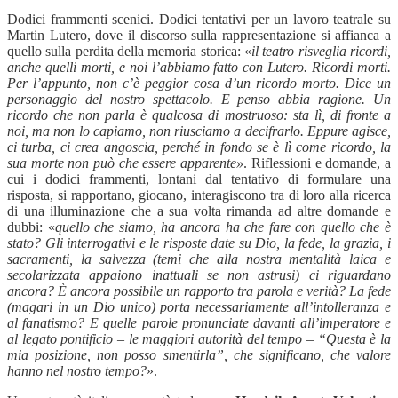
Dodici frammenti scenici. Dodici tentativi per un lavoro teatrale su
Martin Lutero, dove il discorso sulla rappresentazione si affianca a
quello sulla perdita della memoria storica: «
il teatro risveglia ricordi,
anche quelli morti, e noi l’abbiamo fatto con Lutero. Ricordi morti.
Per l’appunto, non c’è peggior cosa d’un ricordo morto. Dice un
personaggio del nostro spettacolo. E penso abbia ragione. Un
ricordo che non parla è qualcosa di mostruoso: sta lì, di fronte a
noi, ma non lo capiamo, non riusciamo a decifrarlo. Eppure agisce,
ci turba, ci crea angoscia, perché in fondo se è lì come ricordo, la
sua morte non può che essere apparente»
. Riflessioni e domande, a
cui i dodici frammenti, lontani dal tentativo di formulare una
risposta, si rapportano, giocano, interagiscono tra di loro alla ricerca
di una illuminazione che a sua volta rimanda ad altre domande e
dubbi: «
quello che siamo, ha ancora ha che fare con quello che è
stato? Gli interrogativi e le risposte date su Dio, la fede, la grazia, i
sacramenti, la salvezza (temi che alla nostra mentalità laica e
secolarizzata appaiono inattuali se non astrusi) ci riguardano
ancora? È ancora possibile un rapporto tra parola e verità? La fede
(magari in un Dio unico) porta necessariamente all’intolleranza e
al fanatismo? E quelle parole pronunciate davanti all’imperatore e
al legato pontificio – le maggiori autorità del tempo – “Questa è la
mia posizione, non posso smentirla”, che significano, che valore
hanno nel nostro tempo?
».