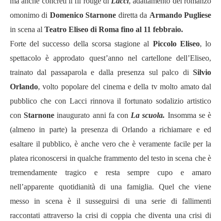
ma anche concreti il fil rouge
di
Lacci
, adattamento del romanzo
omonimo di
Domenico Starnone
diretta da
Armando
Pugliese
in scena al
Teatro Eliseo di Roma fino al 11 febbraio.
Forte del successo della sc
o
rsa stagione al
Piccolo Eliseo
, lo
spettacolo è approdato quest’anno
nel cartellone dell’Eliseo,
trainato dal passaparola e dalla presenza sul palco di
Silvio
Orlando
, volto popolare del cinema e della tv molto amato dal
pubblico che con Lacci rinnova il fortunato sodalizio artistico
con
Starnone
inaugurato anni fa con
La scuola.
Insomma se è
(almeno in parte) la presenza di Orlando a richiamare e ed
esaltare il pubblico, è anche vero che
è veramente facile per la
platea riconoscersi in qualche frammento del testo in scena che è
tremendamente tragico e resta sempre cupo e amaro
nell’apparente quotidianità di una famiglia. Quel che viene
messo in scena è il susseguirsi di una serie di fallimenti
raccontati attraverso la crisi di coppia che diventa una crisi di