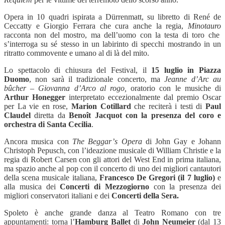
Opera in 10 quadri ispirata a
Dürrenmatt
, su libretto di
Ren
é
de
Ceccatty e Giorgio Ferrara che cura anche la regia,
Minotauro
racconta non del mostro, ma dell’uomo con la testa di toro che
s’interroga su sé stesso in un labirinto di specchi mostrando in un
ritratto commovente e umano al di l
à
del mito.
Lo spettacolo di chiusura del Festival, il
15 luglio in Piazza
Duomo
, non sarà il tradizionale concerto, ma
Jeanne d’Arc au
bû
cher – Giovanna d’Arco al rogo,
oratorio con le musiche di
Arthur Honegger
interpretato eccezionalmente dal premio Oscar
per La vie en rose,
Marion Cotillard
che reciterà i testi di
Paul
Claudel
diretta da
Benoî
t Jacquot con la presenza del coro e
orchestra di Santa Cecilia
.
Ancora musica con
The Beggar’
s Opera
di John Gay e Johann
Christoph Pepusch, con l
’
ideazione musicale di William Christie e la
regia di Robert Carsen con gli attori del West End in prima italiana,
ma spazio anche al pop con il concerto di uno dei migliori cantautori
della scena musicale italiana,
Francesco De
Gregori
(il 7 luglio)
e
alla musica dei
Concerti di Mezzogiorno
con la presenza dei
migliori conservatori italiani e dei
Concerti della Sera.
Spoleto è anche grande danza al Teatro Romano con tre
appuntamenti: torna
l’
Hamburg Ballet
di
John Neumeier
(dal 13