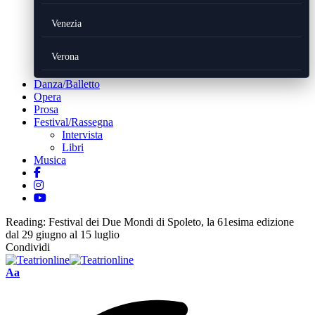
Venezia
Verona
Danza/Balletto
Opera
Prosa
Festival/Rassegna
Intervista
Libri
Musica
Reading:
Festival dei Due Mondi di Spoleto, la 61esima edizione
dal 29 giugno al 15 luglio
Condividi
Font
Aa
Resizer