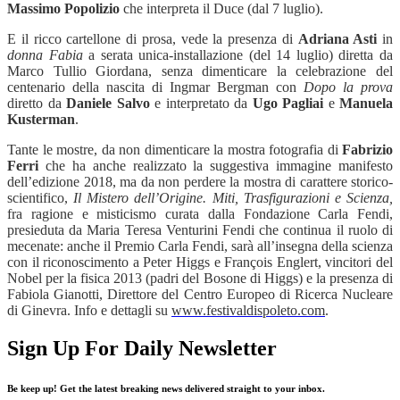
Massimo Popolizio
che interpreta il Duce (dal 7 luglio).
E il ricco cartellone di prosa, vede la presenza di
Adriana Asti
in
donna Fabia
a serata unica-installazione (del 14 luglio) diretta da
Marco Tullio Giordana,
senza dimenticare la celebrazione del
centenario della nascita
di Ingmar Bergman con
Dopo la prova
diretto da
Daniele Salvo
e interpretato da
Ugo Pagliai
e
Manuela
Kusterman
.
Tante le mostre, da non dimenticare la mostra fotografia di
Fabrizio
Ferri
che ha anche realizzato la suggestiva immagine manifesto
dell’edizione 2018, ma da non perdere la mostra di carattere storico-
scientifico,
Il Mistero dell
’
Origine. Miti, Trasfigurazioni e Scienza,
fra ragione e misticismo curata dalla Fondazione Carla Fendi,
presieduta da Maria Teresa Venturini Fendi che continua il ruolo di
mecenate: anche il Premio Carla Fendi, sarà all’insegna della scienza
con il riconoscimento a Peter Higgs e Fran
ç
ois Englert, vincitori del
Nobel per la fisica 2013 (padri del Bosone di Higgs) e la presenza di
Fabiola Gianotti, Direttore del Centro Europeo di Ricerca Nucleare
di Ginevra. Info e dettagli su
www.festivaldispoleto.com
.
Sign Up For Daily Newsletter
Be keep up! Get the latest breaking news delivered straight to your inbox.