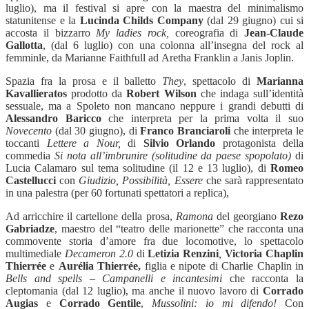
luglio), ma il festival si apre con la maestra del minimalismo
statunitense e la
Lucinda Childs
Company
(dal 29 giugno) cui si
accosta
il bizzarro
My ladies rock,
coreografia di
Jean-Claude
Gallotta
,
(dal 6 luglio)
con una colonna all’insegna del rock al
femminle, da
Marianne Faithfull
ad
Aretha Franklin
a
Janis Joplin
.
Spazia fra la prosa e il balletto
They
, spettacolo di
Marianna
Kavallieratos
prodotto da
Robert Wilson
che indaga sull’identità
sessuale, ma a Spoleto non mancano neppure i grandi debutti di
Alessandro Baricco
che interpreta per la prima volta il suo
Novecento
(dal 30 giugno), di
Franco Branciaroli
che interpreta le
toccanti
Lettere a Nour,
di
Silvio Orlando
protagonista della
commedia
Si nota all’imbrunire (solitudine da paese spopolato)
di
Lucia Calamaro sul tema solitudine (il
12
e 13 luglio), di
Romeo
Castellucci
con
Giudizio, Possibilit
à
, Essere
che sarà rappresentato
in una palestra (per 60 fortunati spettatori a replica),
Ad arricchire il cartellone della prosa,
Ramona
del
georgiano
Rezo
Gabriadze
,
maestro del “teatro delle marionette
”
che racconta una
commovente storia d’amore fra due locomotive, lo spettacolo
multimediale
Decameron 2.0
di
Letizia Renzini
,
Victoria Chaplin
Thierré
e
e
Aur
élia Thierré
e
,
figlia e nipote di Charlie Chaplin
in
Bells and spells – Campanelli e incantesimi
che racconta la
cleptomania (dal 12 luglio), ma anche il nuovo lavoro di
Corrado
Augias
e
Corrado Gentile
,
Mussolini: io mi difendo!
Con