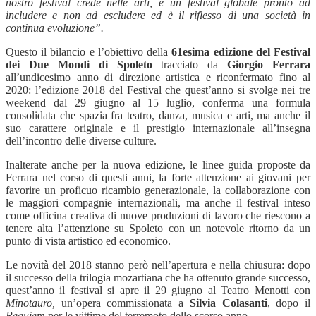
nostro festival crede nelle arti, è un festival globale pronto ad
includere e non ad escludere ed è il riflesso di una societ
à
in
continua evoluzione”.
Questo il bilancio e l’obiettivo della
61esima edizione del Festival
dei Due Mondi di Spoleto
tracciato da
Giorgio Ferrara
all’undicesimo anno di direzione artistica e riconfermato fino al
2020: l’edizione 2018 del Festival che quest’anno si svolge nei tre
weekend dal 29 giugno al 15 luglio, conferma una formula
consolidata che spazia fra teatro, danza, musica e arti, ma anche il
suo carattere originale e il prestigio internazionale all’insegna
dell’incontro delle diverse culture.
Inalterate anche per la nuova edizione, le linee guida proposte da
Ferrara nel corso di questi anni, la forte attenzione ai giovani per
favorire un
proficuo
ricambio generazionale, la collaborazione con
le maggiori compagnie
internazionali, ma anche il festival inteso
come officina creativa di nuove produzioni di lavoro che riescono a
tenere alta l’attenzione su Spoleto con un notevole ritorno da un
punto di vista artistico ed economico.
Le
novit
à
del 2018 stanno però nell’apertura e nella chiusura: dopo
il successo della trilogia mozartiana che ha ottenuto grande successo,
quest’anno il festival si apre il 29 giugno al Teatro Menotti con
Minotauro,
un’opera commissionata a
Silvia Colasanti
,
dopo il
Requiem
per le vittime del terremoto dello scorso anno.