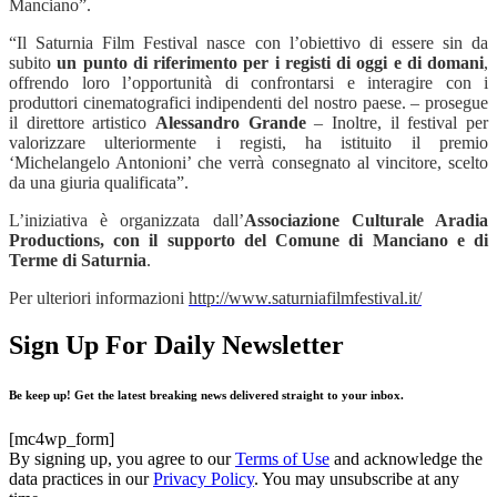
Manciano”.
“Il Saturnia Film Festival nasce con l’obiettivo di essere sin da
subito
un punto di riferimento per i registi di oggi e di domani
,
offrendo loro l’opportunità di confrontarsi e interagire con i
produttori cinematografici indipendenti del nostro paese. – prosegue
il direttore artistico
Alessandro Grande
– Inoltre, il festival per
valorizzare ulteriormente i registi, ha istituito il premio
‘Michelangelo Antonioni’ che verrà consegnato al vincitore, scelto
da una giuria qualificata”.
L’iniziativa è organizzata dall’
Associazione Culturale Aradia
Productions, con il supporto del Comune di Manciano e di
Terme di Saturnia
.
Per ulteriori informazioni
http://www.saturniafilmfestival.it/
Sign Up For Daily Newsletter
Be keep up! Get the latest breaking news delivered straight to your inbox.
[mc4wp_form]
By signing up, you agree to our
Terms of Use
and acknowledge the
data practices in our
Privacy Policy
. You may unsubscribe at any