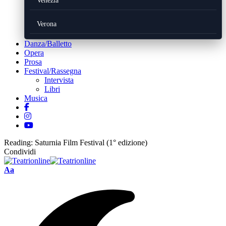
Venezia
Verona
Danza/Balletto
Opera
Prosa
Festival/Rassegna
Intervista
Libri
Musica
Reading:
Saturnia Film Festival (1° edizione)
Condividi
Font
Aa
Resizer