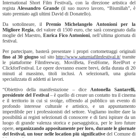
International Short Film Festival)
,
con la direzione artistica del
regista
Alessandro Grande
(il suo nuovo lavoro, “Bismillah”, è
stato premiato agli ultimi David di Donatello).
Da sottolineare, il
Premio Michelangelo Antonioni
per la
Migliore Regia
, del valore di 1500 euro, che sarà consegnato dalla
moglie del Maestro,
Enrica Fico Antonioni
, nell’ultima giornata di
festival.
Per partecipare, basterà presentare i propri cortometraggi originali
fino al 30 giugno
sul sito
http://www.saturniafilmfestival.it/
tramite
le piattaforme Filmfreeway, MoviBeta, FestHome, ReelPort e
ClickforFestival. Le opere dovranno essere brevi, della durata di 20
minuti al massimo, titoli inclusi. A selezionarli, una giuria
specializzata di addetti ai lavori.
“
Obiettivo della manifestazione – dice
Antonella Santarelli,
presidente del Festival
–
è quello di creare un contatto tra il cinema
e il territorio in cui si svolge, offrendo al pubblico un evento di
profondo interesse culturale e artistico, e un appuntamento
imperdibile per i professionisti del settore. Vogliamo inoltre dare la
possibilità ai registi selezionati di conoscere e di farsi ispirare da un
luogo di grande valenza storica e paesaggistica, per le loro future
opere,
organizzando appositamente per loro, durante le giornate
del festival, un tour nelle location più significative
del Comune di