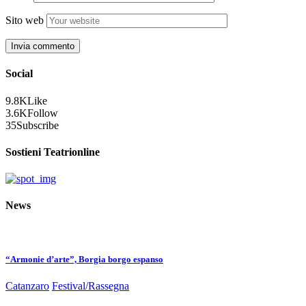
Sito web
Social
9.8K
Like
3.6K
Follow
35
Subscribe
Sostieni Teatrionline
News
“Armonie d’arte”, Borgia borgo espanso
Catanzaro
Festival/Rassegna