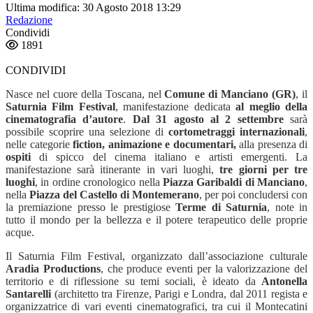
Ultima modifica: 30 Agosto 2018 13:29
Redazione
Condividi
1891
CONDIVIDI
Nasce nel cuore della Toscana, nel
Comune di
Manciano (GR)
, il
Saturnia Film Festival
, manifestazione dedicata
al meglio della
cinematografia d’autore
.
Dal 31 agosto al 2 settembre
sarà
possibile scoprire una selezione di
cortometraggi internazionali
,
nelle categorie
fiction, animazione e documentari,
alla presenza di
ospiti
di spicco del cinema italiano e artisti emergenti. La
manifestazione sarà itinerante in vari luoghi,
tre giorni per tre
luoghi
, in ordine cronologico nella
Piazza Garibaldi di Manciano
,
nella
Piazza del Castello di Montemerano
, per poi concludersi con
la premiazione presso le prestigiose
Terme di Saturnia
, note in
tutto il mondo per la bellezza e il potere terapeutico delle proprie
acque.
Il Saturnia Film Festival, organizzato dall’associazione culturale
Aradia Productions
,
che produce eventi per la valorizzazione del
territorio e di riflessione su temi sociali, è
ideato da
Antonella
Santarelli
(architetto tra Firenze, Parigi e Londra, dal 2011 regista e
organizzatrice di vari eventi cinematografici, tra cui il Montecatini