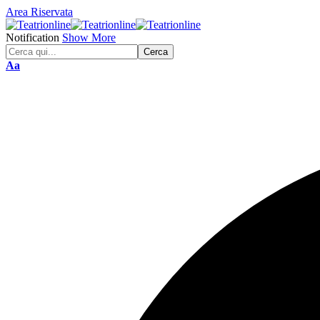
Area Riservata
Notification
Show More
Font
Aa
Resizer