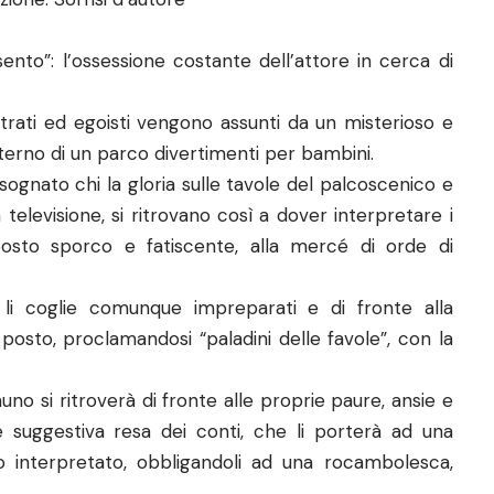
ento”: l’ossessione costante dell’attore in cerca di
ustrati ed egoisti vengono assunti da un misterioso e
interno di un parco divertimenti per bambini.
sognato chi la gloria sulle tavole del palcoscenico e
 televisione, si ritrovano così a dover interpretare i
posto sporco e fatiscente, alla mercé di orde di
 li coglie comunque impreparati e di fronte alla
posto, proclamandosi “paladini delle favole”, con la
no si ritroverà di fronte alle proprie paure, ansie e
le e suggestiva resa dei conti, che li porterà ad una
 interpretato, obbligandoli ad una rocambolesca,