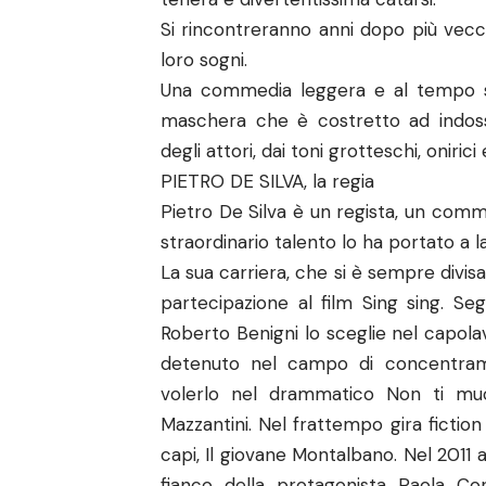
Si rincontreranno anni dopo più vecch
loro sogni.
Una commedia leggera e al tempo ste
maschera che è costretto ad indos
degli attori, dai toni grotteschi, onirici
PIETRO DE SILVA, la regia
Pietro De Silva è un regista, un commedi
straordinario talento lo ha portato a l
La sua carriera, che si è sempre divis
partecipazione al film Sing sing. Seg
Roberto Benigni lo sceglie nel capolav
detenuto nel campo di concentram
volerlo nel drammatico Non ti mu
Mazzantini. Nel frattempo gira fictio
capi, Il giovane Montalbano. Nel 2011
fianco della protagonista Paola Cor