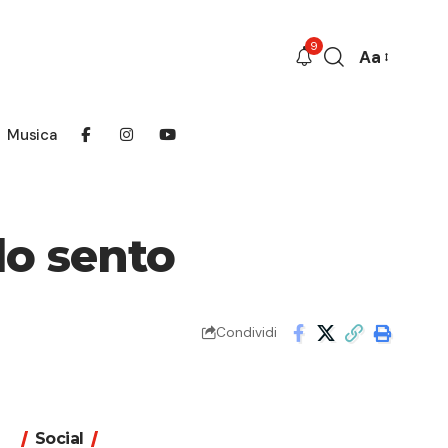
9
Aa
Font
Resizer
Musica
lo sento
Condividi
Social