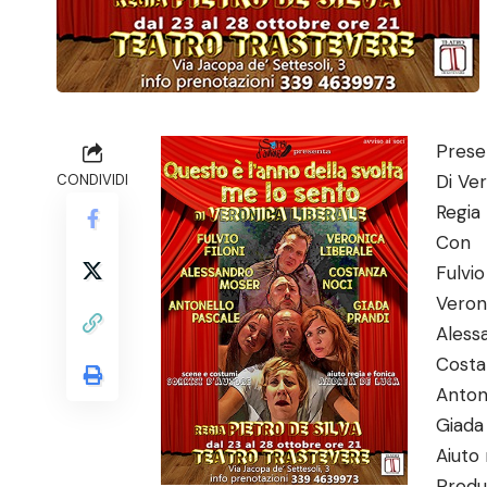
Prese
Di Ver
CONDIVIDI
Regia 
Con
Fulvio
Veron
Aless
Costa
Anton
Giada
Aiuto
Produz