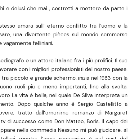
i e delusi che mai , costretti a mettere da parte i
sso amara sull’ eterno conflitto tra l’uomo e la
sare, una divertente pièces sul mondo sommerso
 e vagamente felliniani.
ografo e un attore italiano fra i più prolifici. Il suo
avorare con i migliori professionisti del nostro paese.
a tra piccolo e grande schermo, inizia nel 1983 con la
uono ruoli più o meno importanti, fino alla svolta:
oro La vita è bella, nel quale De Silva interpreta un
ento. Dopo qualche anno è Sergio Castellitto a
overe, tratto dall’omonimo romanzo di Margaret
n tv di successo come Don Matteo, Boris, Il capo dei
 appare nella commedia Nessuno mi può giudicare, al
tellesi, mentre l’anno successivo è nel cast del