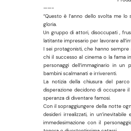
——-
“Questo è l’anno dello svolta me lo s
gloria.
Un gruppo di attori, disoccupati , fr
latitante impresario per lavorare all’
I sei protagonisti, che hanno sempre 
chi il successo al cinema o la fama in
personaggi dell’immaginario in un 
bambini scalmanati e irriverenti.
La notizia della chiusura del parco
disperazione decidono di occupare il 
speranza di diventare famosi.
Con il sopraggiungere della notte ognu
desideri irrealizzati, in un’inevitabi
immedesimazione con il personaggio
tenera e divertentissima catarsi.