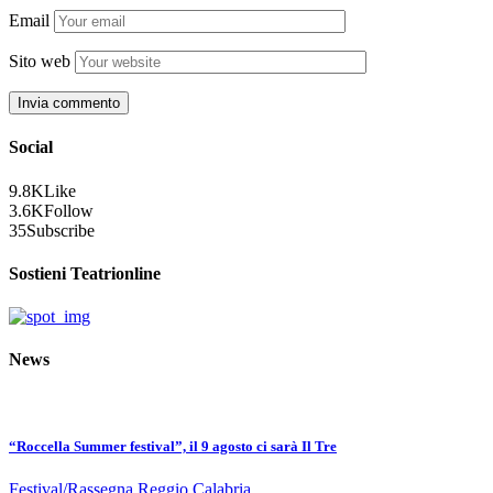
Email
Sito web
Social
9.8K
Like
3.6K
Follow
35
Subscribe
Sostieni Teatrionline
News
“Roccella Summer festival”, il 9 agosto ci sarà Il Tre
Festival/Rassegna
Reggio Calabria