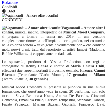
Redazione
Condividi
1668
CONDIVIDI
Vagamondi – Amore oltre i
confini
, musical inedito, interpretato da
Musical
Mood Company
,
si prepara a tornare in scena nel 2019, in una versione
completamente rinnovata nell’impianto scenografico, nei costumi e
nella colonna sonora – travolgente e volutamente pop – che contiene
molti nuovi brani, tratti dal repertorio di artisti famosi (Madonna,
Robbie Williams…) e appositamente riadattati.
Lo spettacolo, prodotto da Yeshua Production, con regia e
coreografie di
Denny Lanza
e libretto di
Maria Chiara Chiti
,
effettuerà due tappe importanti il prossimo gennaio:
Firenze, Campi
Bisenzio
(Teatrodante “Carlo Monni”,
17 gennaio
) e
Milano
(Teatro Guanella,
30 gennaio
).
Musical Mood Company si presenta al pubblico in una nuova
formazione, che quest’anno vede in scena 20 performer, non solo
toscani: Silvia Benincasa Kraus, Andrea De Pascalis, Giovanni
Ceniccola, Emanuela Puzio, Carlotta Tempestini, Stephanie Dansou,
Fausto Paparozzi, Myriam Bizzarri Gabrielli, Francesco Davi,