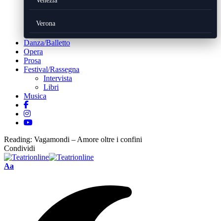
Venezia
Verona
Danza/Balletto
Opera
Prosa
Festival/Rassegna
Intervista
Libri
Musica
Reading:
Vagamondi – Amore oltre i confini
Condividi
Font
Aa
Resizer