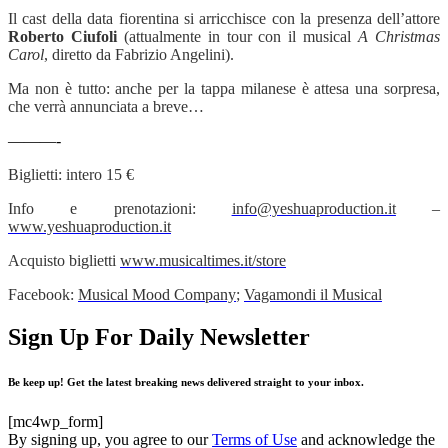
Il cast della data fiorentina si arricchisce con la presenza dell’attore
Roberto Ciufoli
(attualmente in tour con il musical
A Christmas
Carol
, diretto da Fabrizio Angelini).
Ma non è tutto: anche per la tappa milanese è attesa una sorpresa,
che verrà annunciata a breve…
———-
Biglietti: intero 15 €
Info e prenotazioni:
info@yeshuaproduction.it
–
www.yeshuaproduction.it
Acquisto biglietti
www.musicaltimes.it/store
Facebook:
Musical Mood Company
;
Vagamondi il Musical
Sign Up For Daily Newsletter
Be keep up! Get the latest breaking news delivered straight to your inbox.
[mc4wp_form]
By signing up, you agree to our
Terms of Use
and acknowledge the