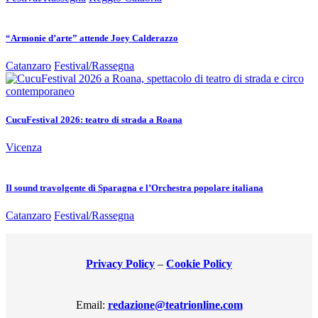
“Armonie d’arte” attende Joey Calderazzo
Catanzaro
Festival/Rassegna
CucuFestival 2026: teatro di strada a Roana
Vicenza
Il sound travolgente di Sparagna e l’Orchestra popolare italiana
Catanzaro
Festival/Rassegna
Privacy Policy
–
Cookie Policy
Email:
redazione@teatrionline.com