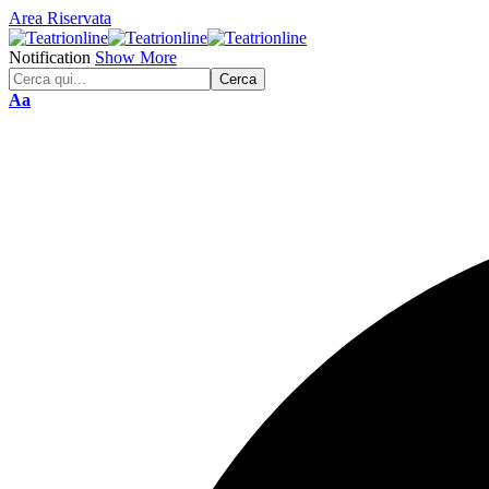
Area Riservata
Notification
Show More
Font
Aa
Resizer