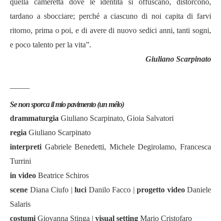
quella cameretta dove le identità si offuscano, distorcono,
tardano a sbocciare; perché a ciascuno di noi capita di farvi
ritorno, prima o poi, e di avere di nuovo sedici anni, tanti sogni,
e poco talento per la vita”.
Giuliano Scarpinato
——–
Se non sporca il mio pavimento (un mélo)
drammaturgia
Giuliano Scarpinato, Gioia Salvatori
regia
Giuliano Scarpinato
interpreti
Gabriele Benedetti, Michele Degirolamo, Francesca
Turrini
in video
Beatrice Schiros
scene
Diana Ciufo |
luci
Danilo Facco |
progetto video
Daniele
Salaris
costumi
Giovanna Stinga |
visual setting
Mario Cristofaro