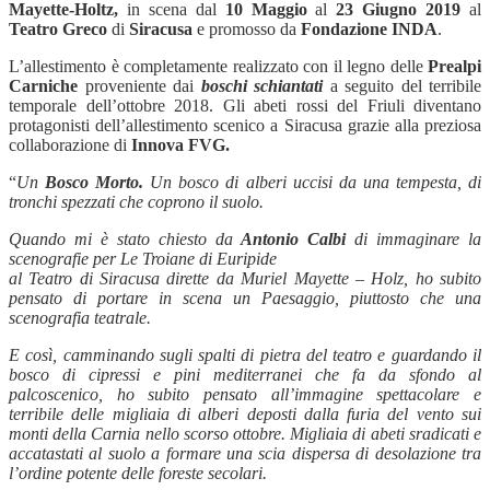
Mayette-Holtz,
in scena dal
10 Maggio
al
23 Giugno 2019
al
Teatro Greco
di
Siracusa
e promosso da
Fondazione INDA
.
L’allestimento è completamente realizzato con il legno delle
Prealpi
Carniche
proveniente dai
boschi
schiantati
a seguito del terribile
temporale dell’ottobre 2018. Gli abeti rossi del Friuli diventano
protagonisti dell’allestimento scenico a Siracusa grazie alla preziosa
collaborazione di
Innova FVG.
“
Un
Bosco Morto.
Un bosco di alberi uccisi da una tempesta, di
tronchi spezzati che coprono il suolo.
Quando mi è stato chiesto da
Antonio Calbi
di immaginare la
scenografie per Le Troiane di Euripide
al Teatro di Siracusa dirette da Muriel Mayette – Holz, ho subito
pensato di portare in scena un Paesaggio, piuttosto che una
scenografia teatrale.
E così, camminando sugli spalti di pietra del teatro e guardando il
bosco di cipressi e pini mediterranei che fa da sfondo al
palcoscenico, ho subito pensato all’immagine spettacolare e
terribile delle migliaia di alberi deposti dalla furia del vento sui
monti della Carnia nello scorso ottobre. Migliaia di abeti sradicati e
accatastati al suolo a formare una scia dispersa di desolazione tra
l’ordine potente delle foreste secolari.