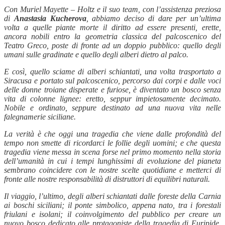
Con Muriel Mayette – Holtz e il suo team, con l’assistenza preziosa
di
Anastasia Kucherova
, abbiamo deciso di dare per un’ultima
volta a quelle piante morte il diritto ad essere presenti, erette,
ancora nobili entro la geometria classica del palcoscenico del
Teatro Greco, poste di fronte ad un doppio pubblico: quello degli
umani sulle gradinate e quello degli alberi dietro al palco.
E così, quello sciame di alberi schiantati, una volta trasportato a
Siracusa e portato sul palcoscenico, percorso dai corpi e dalle voci
delle donne troiane disperate e furiose, è diventato un bosco senza
vita di colonne lignee: eretto, seppur impietosamente decimato.
Nobile e ordinato, seppure destinato ad una nuova vita nelle
falegnamerie siciliane.
La verità è che oggi una tragedia che viene dalle profondità del
tempo non smette di ricordarci le follie degli uomini; e che questa
tragedia viene messa in scena forse nel primo momento nella storia
dell’umanità in cui i tempi lunghissimi di evoluzione del pianeta
sembrano coincidere con le nostre scelte quotidiane e metterci di
fronte alle nostre responsabilità di distruttori di equilibri naturali.
Il viaggio, l’ultimo, degli alberi schiantati dalle foreste della Carnia
ai boschi siciliani; il ponte simbolico, appena nato, tra i forestali
friulani e isolani; il coinvolgimento del pubblico per creare un
nuovo bosco dedicato alle protagoniste della tragedia di Euripide,