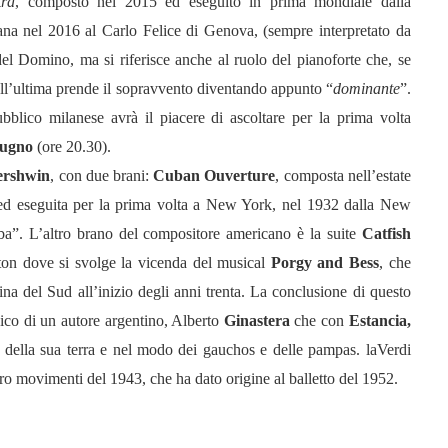
tra
, composto nel 2015 ed eseguito in prima mondiale dalla
ana nel 2016 al Carlo Felice di Genova, (sempre interpretato da
el Domino, ma si riferisce anche al ruolo del pianoforte che, se
ell’ultima prende il sopravvento diventando appunto “
dominante
”.
blico milanese avrà il piacere di ascoltare per la prima volta
iugno
(ore 20.30).
ershwin
, con due brani:
Cuban Ouverture
, composta nell’estate
ed eseguita per la prima volta a New York, nel 1932 dalla New
a”. L’altro brano del compositore americano è la suite
Catfish
ton dove si svolge la vicenda del musical
Porgy and Bess
, che
ina del Sud all’inizio degli anni trenta. La conclusione di questo
ico di un autore argentino, Alberto
Ginastera
che con
Estancia,
li della sua terra e nel modo dei gauchos e delle pampas. laVerdi
tro movimenti del 1943, che ha dato origine al balletto del 1952.