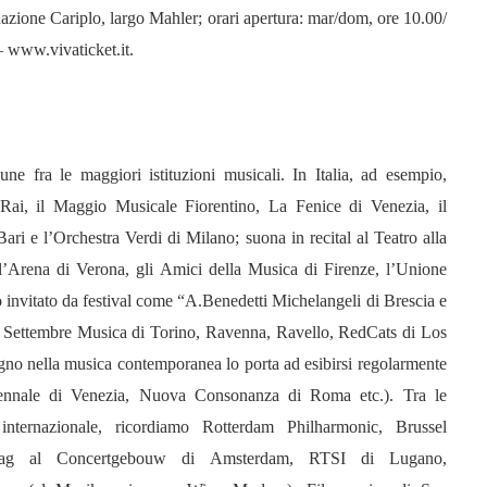
azione Cariplo, largo Mahler; orari apertura: mar/dom, ore 10.00/
 www.vivaticket.it.
e fra le maggiori istituzioni musicali. In Italia, ad esempio,
ai, il Maggio Musicale Fiorentino, La Fenice di Venezia, il
ari e l’Orchestra Verdi di Milano; suona in recital al Teatro alla
l’Arena di Verona, gli Amici della Musica di Firenze, l’Unione
 invitato da festival come “A.Benedetti Michelangeli di Brescia e
 Settembre Musica di Torino, Ravenna, Ravello, RedCats di Los
gno nella musica contemporanea lo porta ad esibirsi regolarmente
iennale di Venezia, Nuova Consonanza di Roma etc.). Tra le
nternazionale, ricordiamo Rotterdam Philharmonic, Brussel
Haag al Concertgebouw di Amsterdam, RTSI di Lugano,