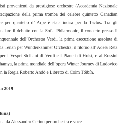
ti provenienti da prestigiose orchestre (Accademia Nazionale
tecipazione della prima tromba del celebre quintetto Canadian
 per quartetto d’ Arpe è stata incisa per la Tactus. Tra gli
lare il debutto con la Sofia Philarmonic, il concerto presso il
nquennale dell’Orchestra Verdi, la prima esecuzione assoluta di
da Tenan per Wunderkammer Orchestra; il ritorno all’ Adela Reta
I Vespri Siciliani di Verdi e I Pianeti di Holst, e al Rossini
ahamya, la prima mondiale dell’opera Winter Journey di Ludovico
on la Regia Roberto Andò e Libretto di Colm Tóibín.
va 2019
luna)
iata da Alessandro Cerino per orchestra e voce