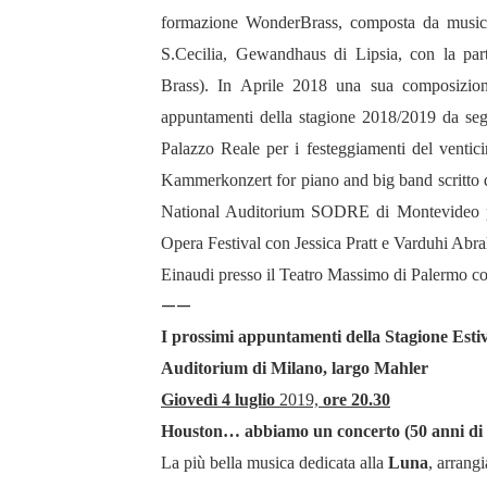
formazione WonderBrass, composta da musicis
S.Cecilia, Gewandhaus di Lipsia, con la par
Brass). In Aprile 2018 una sua composizione
appuntamenti della stagione 2018/2019 da segna
Palazzo Reale per i festeggiamenti del ventici
Kammerkonzert for piano and big band scritto 
National Auditorium SODRE di Montevideo per 
Opera Festival con Jessica Pratt e Varduhi Abr
Einaudi presso il Teatro Massimo di Palermo c
——
I prossimi appuntamenti della Stagione Esti
Auditorium di Milano, largo Mahler
Giovedì 4 luglio
2019,
ore 20.30
Houston… abbiamo un concerto (50 anni di 
La più bella musica dedicata alla
Luna
, arrang