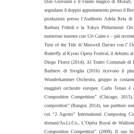
Don Giovanni e Il Flauto magico di Mozart, T
segnalano il doppio appuntamento presso il Berl
produzioni presso l’Auditorio Adela Reta d
Barbara Frittoli e la Tokyo Philarmonic Orc
numerose tournee con Uri Caine e – più recente
Turn of the Tide di Maxwell Davies con l’ O
Butterfly al Kyoto Opera Festival, il debutto a
Diego Florez (2014). Al Teatro Comunale di 
Barbiere di Siviglia (2016) ricevono il pla
Wunderkammer Orchestra, gruppo in costante 
maggiori orchestre europee. Carlo Tenan è 
Composition Competition” (Chicago, 2015), 
composition” (Bangor, 2014), sue partiture sono
cui “2 Agosto” International Composing C
domani/As.Li.Co., L’Opéra Royal de Wallonie
Composition Competition” (2009). Il suo bra