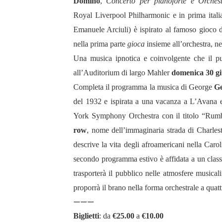
Domino
,
Concerto per pianoforte e Orches
Royal Liverpool Philharmonic e in prima itali
Emanuele Arciuli) è ispirato al famoso gioco d
nella prima parte
gioca
insieme all’orchestra, n
Una musica ipnotica e coinvolgente che il pub
all’Auditorium di largo Mahler
domenica 30 g
Completa il programma la musica di George
G
del 1932 e ispirata a una vacanza a L’Avana 
York Symphony Orchestra con il titolo “Rumb
row
, nome dell’immaginaria strada di Charles
descrive la vita degli afroamericani nella Carol
secondo programma estivo è affidata a un class
trasporterà il pubblico nelle atmosfere musica
proporrà il brano nella forma orchestrale a quat
———
Biglietti
: da
€25.00
a
€10.00