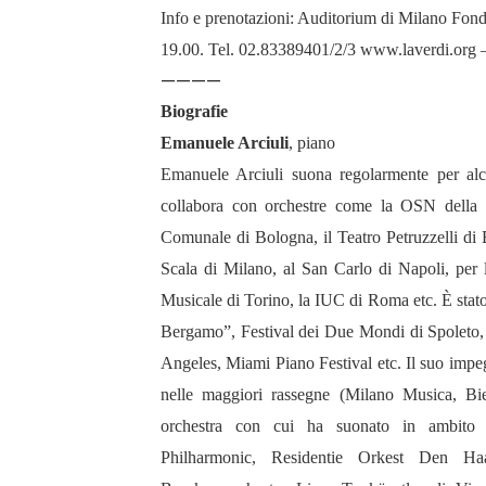
Info e prenotazioni: Auditorium di Milano Fond
19.00. Tel. 02.83389401/2/3 www.laverdi.org –
————
Biografie
Emanuele Arciuli
, piano
Emanuele Arciuli suona regolarmente per alcun
collabora con orchestre come la OSN della R
Comunale di Bologna, il Teatro Petruzzelli di B
Scala di Milano, al San Carlo di Napoli, per 
Musicale di Torino, la IUC di Roma etc. È stato
Bergamo”, Festival dei Due Mondi di Spoleto,
Angeles, Miami Piano Festival etc. Il suo impe
nelle maggiori rassegne (Milano Musica, B
orchestra con cui ha suonato in ambito i
Philharmonic, Residentie Orkest Den 