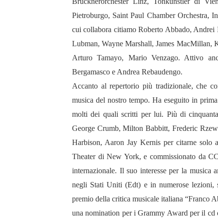
Brucknerorchester Linz, Tonkünstler di Vi
Pietroburgo, Saint Paul Chamber Orchestra, Ind
cui collabora citiamo Roberto Abbado, Andrei 
Lubman, Wayne Marshall, James MacMillan, Ka
Arturo Tamayo, Mario Venzago. Attivo anch
Bergamasco e Andrea Rebaudengo.
Accanto al repertorio più tradizionale, che c
musica del nostro tempo. Ha eseguito in prima a
molti dei quali scritti per lui. Più di cinqua
George Crumb, Milton Babbitt, Frederic Rzew
Harbison, Aaron Jay Kernis per citarne solo al
Theater di New York, e commissionato da CCM 
internazionale. Il suo interesse per la musica 
negli Stati Uniti (Edt) e in numerose lezioni, s
premio della critica musicale italiana “Franco Ab
una nomination per i Grammy Award per il cd d