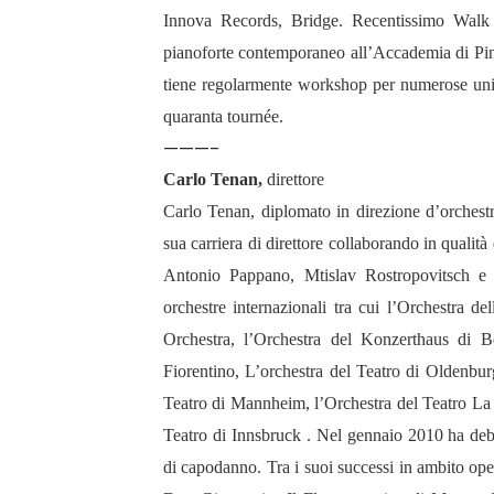
Innova Records, Bridge. Recentissimo Walk 
pianoforte contemporaneo all’Accademia di Pine
tiene regolarmente workshop per numerose unive
quaranta tournée.
———-
Carlo Tenan,
direttore
Carlo Tenan, diplomato in direzione d’orchestr
sua carriera di direttore collaborando in qualità d
Antonio Pappano, Mtislav Rostropovitsch e L
orchestre internazionali tra cui l’Orchestra 
Orchestra, l’Orchestra del Konzerthaus di B
Fiorentino, L’orchestra del Teatro di Oldenbur
Teatro di Mannheim, l’Orchestra del Teatro La 
Teatro di Innsbruck . Nel gennaio 2010 ha debu
di capodanno. Tra i suoi successi in ambito operi