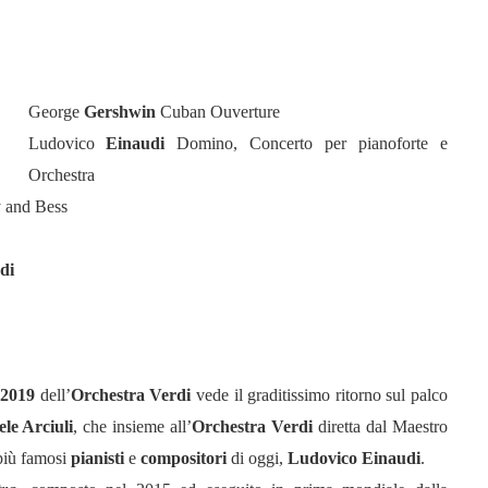
George
Gershwin
Cuban Ouverture
Ludovico
Einaudi
Domino, Concerto per pianoforte e
Orchestra
y and Bess
di
 2019
dell’
Orchestra Verdi
vede il graditissimo ritorno sul palco
le Arciuli
, che insieme all’
Orchestra Verdi
diretta dal Maestro
 più famosi
pianisti
e
compositori
di oggi,
Ludovico Einaudi
.