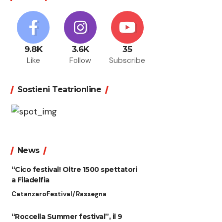
9.8K
3.6K
35
Like
Follow
Subscribe
Sostieni Teatrionline
News
“Cico festival! Oltre 1500 spettatori
a Filadelfia
Catanzaro
Festival/Rassegna
“Roccella Summer festival”, il 9