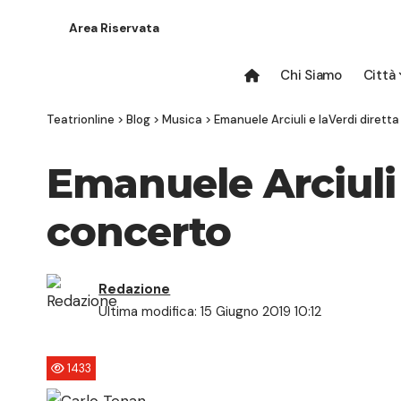
Area Riservata
Chi Siamo
Città
Teatrionline
>
Blog
>
Musica
>
Emanuele Arciuli e laVerdi dirett
Emanuele Arciuli 
concerto
Redazione
Ultima modifica: 15 Giugno 2019 10:12
1433