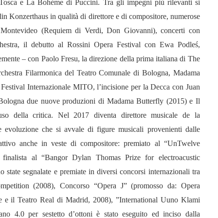
osca e La Bohème di Puccini. Tra gli impegni più rilevanti si
in Konzerthaus in qualità di direttore e di compositore, numerose
i Montevideo (Requiem di Verdi, Don Giovanni), concerti con
hestra, il debutto al Rossini Opera Festival con Ewa Podleś,
mente – con Paolo Fresu, la direzione della prima italiana di The
rchestra Filarmonica del Teatro Comunale di Bologna, Madama
l Festival Internazionale MITO, l’incisione per la Decca con Juan
Bologna due nuove produzioni di Madama Butterfly (2015) e Il
uso della critica. Nel 2017 diventa direttore musicale de la
evoluzione che si avvale di figure musicali provenienti dalle
attivo anche in veste di compositore: premiato al “UnTwelve
finalista al “Bangor Dylan Thomas Prize for electroacustic
 state segnalate e premiate in diversi concorsi internazionali tra
ompetition (2008), Concorso “Opera J” (promosso da: Opera
 e il Teatro Real di Madrid, 2008), ”International Uuno Klami
no 4.0 per sestetto d’ottoni è stato eseguito ed inciso dalla