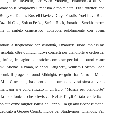
enna (al Musikverein, per Wien Modern), Filarmonica di San
ianapolis Symphony Orchestra e molte altre. Fra i direttori con
Boreyko, Dennis Russell Davies, Diego Fasolis, Yoel Levi, Brad
zushi Ono, Zoltan Pesko, Stefan Reck, Jonathan Stockhammer,
e in ambito cameristico, collabora regolarmente con Sonia
ontinua a frequentare con assiduità, Emanuele suona moltissima
ssoluta oltre quindici nuovi concerti per pianoforte e orchestra,
nta, infine, le pagine pianistiche composte per lui da autori come
ski, Michael Nyman, Michael Daugherty, William Bolcom, John
cuni. Il progetto ‘round Midnight, eseguito fra l’altro al Miller
di Cincinnati, ha ottenuto una attenzione vastissima a livello
americana si è concretizzato in un libro, “Musica per pianoforte”
ia radiofoniche che televisive. Nel 2011 gli è stato conferito il
biati” come miglior solista dell’anno. Tra gli altri riconoscimenti,
edicato a George Crumb. Incide per Stradivarius, Chandos, Vai,