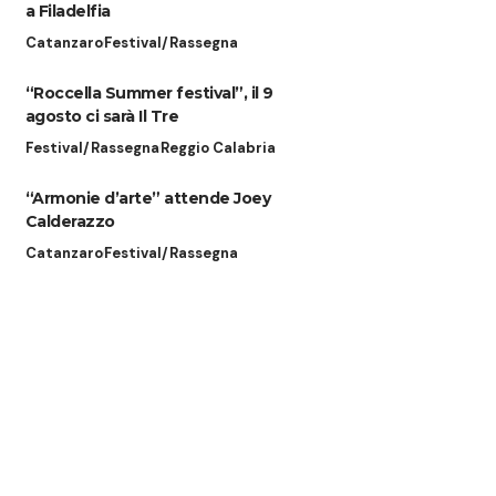
a Filadelfia
Catanzaro
Festival/Rassegna
“Roccella Summer festival”, il 9
agosto ci sarà Il Tre
Festival/Rassegna
Reggio Calabria
“Armonie d’arte” attende Joey
Calderazzo
Catanzaro
Festival/Rassegna