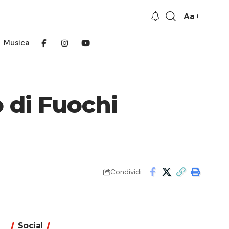
Aa
Font
Resizer
Musica
o di Fuochi
Condividi
Social