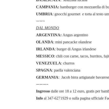
CAMPANIA:
hamburger con mozzarella di b
UMBRIA
: gnocchi gourmet e torta al testo u
——-
DAL MONDO
ARGENTINA:
Angus argentino
OLANDA
: mini pancacke olandese
IRLANDA
: burger di Angus irlandese
MESSICO
: chili con carne, tacos, burritos, fa
VENEZUELA
: churros
SPAGNA
: paella valenciana
GERMANIA
: Jacob birra artigianale bavares
———-
Ingresso
dalle ore 18 a 12 euro, gratis per bamb
Info
al 347-6271929 o sulla pagina ufficiale 