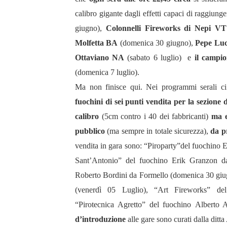
calibro gigante dagli effetti capaci di raggiunge
giugno),
Colonnelli Fireworks di Nepi VT
Molfetta BA
(domenica 30 giugno),
Pepe Luc
Ottaviano NA
(sabato 6 luglio) e
il campi
(domenica 7 luglio).
Ma non finisce qui. Nei programmi serali ci 
fuochini di sei punti vendita per la sezione d
calibro
(5cm contro i 40 dei fabbricanti)
ma e
pubblico
(ma sempre in totale sicurezza),
da p
vendita in gara sono: “Piroparty”del fuochino 
Sant’Antonio” del fuochino Erik Granzon da
Roberto Bordini da Formello (domenica 30 giug
(venerdì 05 Luglio), “Art Fireworks” de
“Pirotecnica Agretto” del fuochino Alberto 
d’introduzione
alle gare sono curati dalla ditta