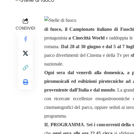
CONDIVIDI
di fuoco, il Campionato italiano di Fuochi
protagonista
a Cinecittà World
e raddoppia le 
romana.
Dal 28 al 30 giugno e dal 5 al 7 lugl
parco divertimenti del Cinema e della Tv per
s
nazionale.
Ogni sera dal venerdì alla domenica, a p
piromusicali ed esibizioni pirotecniche ad 
proveniente dall’Italia e dal mondo
. La gran
con ricercate eccellenze enogastronomiche 
cinematografici del parco, oppure seduti ai tavo
programma.
IL PROGRAMMA
.
Sei i concorrenti della 
che
ogni sera alle ore 22,45 circa
si sfideran