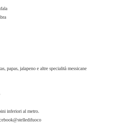
ufala
mbra
jitas, papas, jalapeno e altre specialità messicane
e
ini inferiori al metro.
Facebook@stelledifuoco