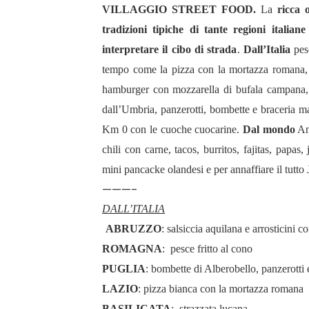
VILLAGGIO STREET FOOD.
La
ricca 
tradizioni tipiche di tante regioni ital
interpretare il cibo di strada
.
Dall’Italia
pesc
tempo come la pizza con la mortazza romana, sa
hamburger con mozzarella di bufala campana, st
dall’Umbria, panzerotti, bombette e braceria m
Km 0 con le cuoche cuocarine.
Dal mondo
Ang
chili con carne, tacos, burritos, fajitas, papas
mini pancacke olandesi e per annaffiare il tutto
———-
DALL’ITALIA
ABRUZZO
: salsiccia aquilana e arrosticini co
ROMAGNA
: pesce fritto al cono
PUGLIA
: bombette di Alberobello, panzerotti 
LAZIO
: pizza bianca con la mortazza romana
BASILICATA
: strazzata lucana