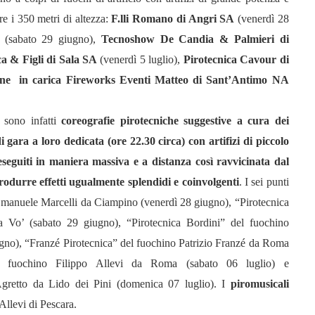
re i 350 metri di altezza:
F.lli Romano di Angri SA
(venerdì 28
(sabato 29 giugno),
Tecnoshow De Candia & Palmieri di
a & Figli di Sala SA
(venerdì 5 luglio),
Pirotecnica Cavour di
one in carica Fireworks Eventi Matteo di Sant’Antimo NA
sono infatti
coreografie pirotecniche suggestive a cura dei
i gara a loro dedicata (ore 22.30 circa) con artifizi di piccolo
seguiti in maniera massiva e a distanza così ravvicinata dal
rodurre effetti ugualmente splendidi e coinvolgenti
. I sei punti
Emanuele Marcelli da Ciampino (venerdì 28 giugno), “Pirotecnica
 Vo’ (sabato 29 giugno), “Pirotecnica Bordini” del fuochino
no), “Franzé Pirotecnica” del fuochino Patrizio Franzé da Roma
l fuochino Filippo Allevi da Roma (sabato 06 luglio) e
Agretto da Lido dei Pini (domenica 07 luglio). I
piromusicali
 Allevi di Pescara.