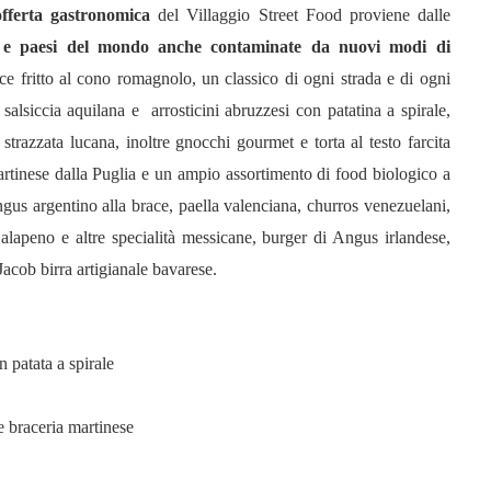
offerta gastronomica
del Villaggio Street Food proviene dalle
iane e paesi del mondo anche contaminate da nuovi modi di
e fritto al cono romagnolo, un classico di ogni strada e di ogni
lsiccia aquilana e arrosticini abruzzesi con patatina a spirale,
razzata lucana, inoltre gnocchi gourmet e torta al testo farcita
artinese dalla Puglia e un ampio assortimento di food biologico a
us argentino alla brace, paella valenciana, churros venezuelani,
, jalapeno e altre specialità messicane, burger di Angus irlandese,
 Jacob birra artigianale bavarese.
n patata a spirale
e braceria martinese