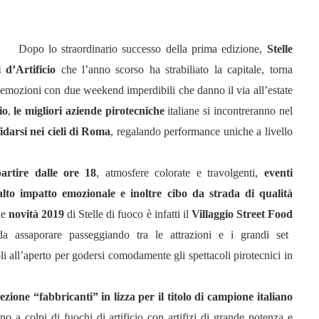
Dopo lo straordinario successo della prima edizione,
Stelle
 d’Artificio
che l’anno scorso ha strabiliato la capitale, torna
emozioni con due weekend imperdibili che danno il via all’estate
io
,
le migliori aziende pirotecniche
italiane si incontreranno nel
fidarsi nei cieli di Roma
, regalando performance uniche a livello
artire dalle ore 18
, atmosfere colorate e travolgenti,
eventi
alto impatto emozionale e inoltre cibo da strada di qualità
de
novità 2019
di Stelle di fuoco è infatti il
Villaggio Street Food
da assaporare passeggiando tra le attrazioni e i grandi set
li all’aperto per godersi comodamente gli spettacoli pirotecnici in
sezione “fabbricanti” in lizza per il titolo di campione italiano
no a colpi di fuochi di artificio con artifizi di grande potenza e