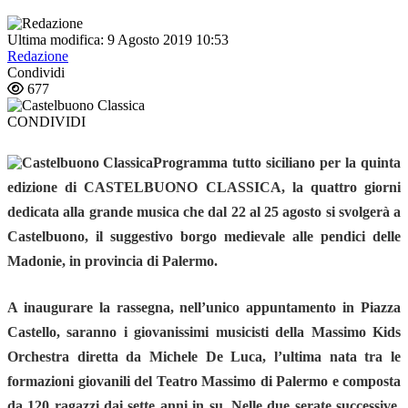
Ultima modifica: 9 Agosto 2019 10:53
Redazione
Condividi
677
CONDIVIDI
Programma tutto siciliano per la quinta
edizione di
CASTELBUONO CLASSICA
, la quattro giorni
dedicata alla grande musica che
dal 22 al 25 agosto
si svolgerà a
Castelbuono
, il suggestivo borgo medievale alle pendici delle
Madonie, in provincia di Palermo.
A inaugurare la rassegna, nell’unico appuntamento in Piazza
Castello, saranno i giovanissimi musicisti della
Massimo
Kids
Orchestra
diretta da
Michele De Luca
, l’ultima nata tra le
formazioni giovanili del Teatro Massimo di Palermo e composta
da 120 ragazzi dai sette anni in su. Nelle due serate successive,