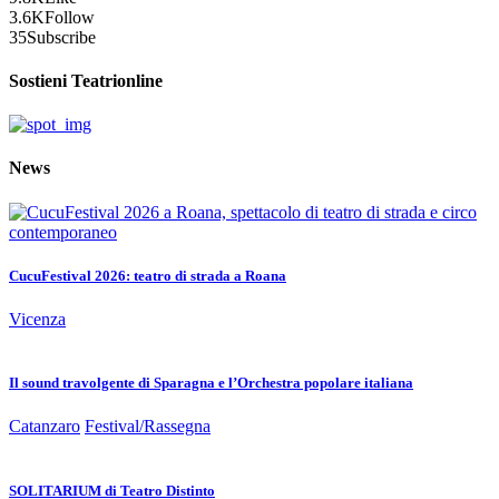
3.6K
Follow
35
Subscribe
Sostieni Teatrionline
News
CucuFestival 2026: teatro di strada a Roana
Vicenza
Il sound travolgente di Sparagna e l’Orchestra popolare italiana
Catanzaro
Festival/Rassegna
SOLITARIUM di Teatro Distinto