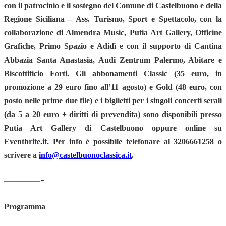
con il patrocinio e il sostegno del
Comune di Castelbuono
e della
Regione Siciliana – Ass. Turismo, Sport e Spettacolo
, con la
collaborazione di
Almendra Music
,
Putia Art Gallery
,
Officine
Grafiche
,
Primo Spazio
e
Adidì
e con il supporto di
Cantina
Abbazia Santa Anastasia
,
Audi Zentrum Palermo
,
Abitare
e
Biscottificio Forti
. Gli abbonamenti Classic (35 euro, in
promozione a 29 euro fino all’11 agosto) e Gold (48 euro, con
posto nelle prime due file) e i biglietti per i singoli concerti serali
(da 5 a 20 euro + diritti di prevendita) sono disponibili presso
Putia Art Gallery di Castelbuono oppure online su
Eventbrite.it. Per info è possibile telefonare al 3206661258 o
scrivere a
info@castelbuonoclassica.it
.
———-
Programma