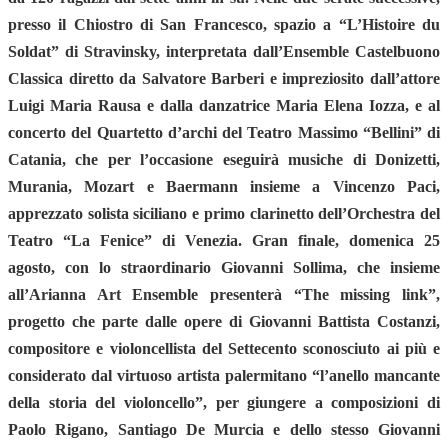
presso il Chiostro di San Francesco, spazio a “
L’Histoire du
Soldat”
di Stravinsky, interpretata dall’
Ensemble Castelbuono
Classica
diretto da
Salvatore Barberi
e impreziosito dall’attore
Luigi Maria Rausa
e dalla danzatrice
Maria Elena Iozza
, e al
concerto del
Quartetto d’archi del Teatro Massimo “Bellini” di
Catania
, che per l’occasione eseguirà musiche di Donizetti,
Murania, Mozart e Baermann insieme a
Vincenzo Paci
,
apprezzato solista siciliano e primo clarinetto dell’Orchestra del
Teatro “La Fenice” di Venezia. Gran finale, domenica 25
agosto, con lo straordinario
Giovanni Sollima
, che insieme
all’
Arianna Art Ensemble
presenterà “The missing link”,
progetto che parte dalle opere di Giovanni Battista Costanzi,
compositore e violoncellista del Settecento sconosciuto ai più e
considerato dal virtuoso artista palermitano “l’anello mancante
della storia del violoncello”, per giungere a composizioni di
Paolo Rigano, Santiago De Murcia e dello stesso Giovanni