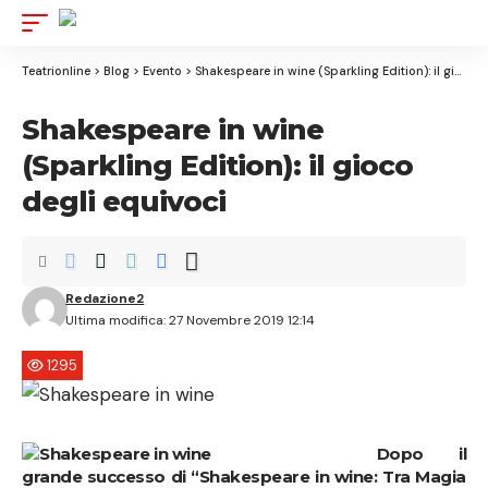
Aa
Font
Resize
Teatrionline
>
Blog
>
Evento
>
Shakespeare in wine (Sparkling Edition): il gioco degli equivoci
Shakespeare in wine
(Sparkling Edition): il gioco
degli equivoci
Redazione2
Ultima modifica: 27 Novembre 2019 12:14
1295
Dopo il
grande successo di “Shakespeare in wine: Tra Magia