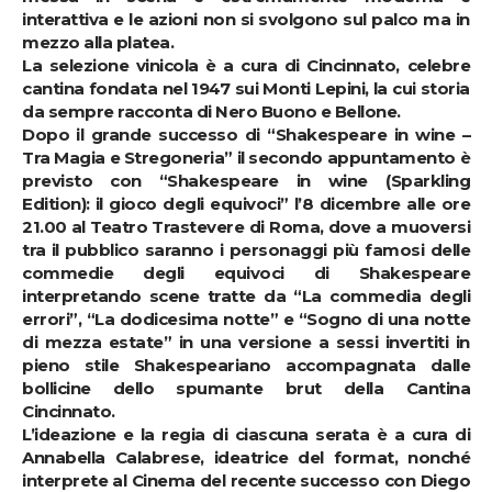
interattiva e le azioni non si svolgono sul palco ma in
mezzo alla platea.
La selezione vinicola è a cura di Cincinnato, celebre
cantina fondata nel 1947 sui Monti Lepini, la cui storia
da sempre racconta di Nero Buono e Bellone.
Dopo il grande successo di “Shakespeare in wine –
Tra Magia e Stregoneria” il secondo appuntamento è
previsto con “Shakespeare in wine (Sparkling
Edition): il gioco degli equivoci” l’8 dicembre alle ore
21.00 al Teatro Trastevere di Roma, dove a muoversi
tra il pubblico saranno i personaggi più famosi delle
commedie degli equivoci di Shakespeare
interpretando scene tratte da “La commedia degli
errori”, “La dodicesima notte” e “Sogno di una notte
di mezza estate” in una versione a sessi invertiti in
pieno stile Shakespeariano accompagnata dalle
bollicine dello spumante brut della Cantina
Cincinnato.
L’ideazione e la regia di ciascuna serata è a cura di
Annabella Calabrese, ideatrice del format, nonché
interprete al Cinema del recente successo con Diego