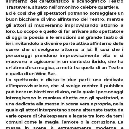
all’interno del caratteristico e scenografico Teatro
Trastevere, situato nell’omonimo celebre quartiere.
Ed è così che gli spettatori potranno sorseggiare un
buon bicchiere di vino all’interno del Teatro, mentre
gli attori si muoveranno improvvisando attorno a
loro. Lo scopo è quello di far arrivare allo spettatore
di oggi la poesia e le emozioni del grande teatro di
ieri, invitandolo a divenire parte attiva all’interno delle
scene che si svolgono attorno a lui. È così che i
personaggi prendono improvvisamente vita e si
muovono e agiscono in un contesto ibrido, che ha
un’atmosfera magica, a metà tra quella di un Teatro
e quella di un Wine Bar.
Lo spettacolo è diviso in due parti: una dedicata
all’improvvisazione, che si svolge mentre il pubblico
può bere un bicchiere di vino, nella quale i personaggi
interagiscono in maniera diretta con gli spettatori, e
una dedicata alla messa in scena vera e propria, nella
quale gli attori interpretano scene alternate tratte da
varie opere di Shakespeare e legate tra loro da temi
comuni come la magia, l’amore o la corruzione. La
messa in scena è estremamente moderna e