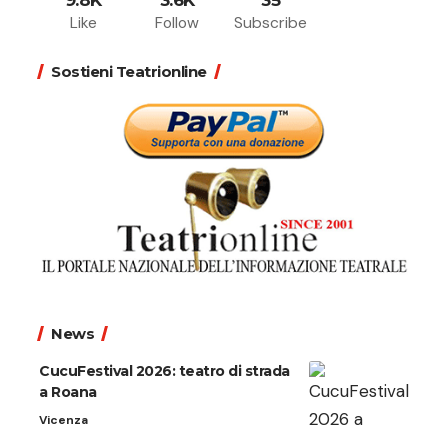
9.8K
3.6K
35
Like
Follow
Subscribe
Sostieni Teatrionline
News
CucuFestival 2026: teatro di strada
a Roana
Vicenza