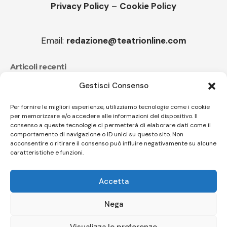
Privacy Policy
–
Cookie Policy
Email:
redazione@teatrionline.com
Articoli recenti
Gestisci Consenso
CucuFestival 2026: teatro di strada a Roana
Il sound travolgente di Sparagna e l’Orchestra popolare
Per fornire le migliori esperienze, utilizziamo tecnologie come i cookie
per memorizzare e/o accedere alle informazioni del dispositivo. Il
italiana
consenso a queste tecnologie ci permetterà di elaborare dati come il
comportamento di navigazione o ID unici su questo sito. Non
acconsentire o ritirare il consenso può influire negativamente su alcune
caratteristiche e funzioni.
Follow US
Accetta
© A.C.I.D.I. Associazione Culturale Informazione Diffusione Innovazione
APS - Codice Fiscale 94310120483 - Via Jacopo Nardi 21 - 50132
Nega
Firenze - SEO BY SIMONE ROMPIETTI SR WEB
Visualizza le preferenze