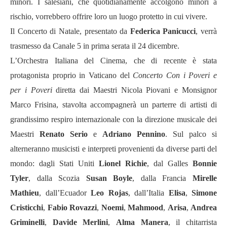
minori. I salesiani, che quotidianamente accolgono minori a
rischio, vorrebbero offrire loro un luogo protetto in cui vivere.
Il Concerto di Natale, presentato da
Federica Panicucci
, verrà
trasmesso da Canale 5 in prima serata il 24 dicembre.
L’Orchestra Italiana del Cinema, che di recente è stata
protagonista proprio in Vaticano del
Concerto Con i Poveri e
per i Poveri
diretta dai Maestri Nicola Piovani e Monsignor
Marco Frisina, stavolta accompagnerà un parterre di artisti di
grandissimo respiro internazionale con la direzione musicale dei
Maestri
Renato Serio
e
Adriano Pennino
. Sul palco si
alterneranno musicisti e interpreti provenienti da diverse parti del
mondo: dagli Stati Uniti
Lionel Richie
, dal Galles
Bonnie
Tyler
, dalla Scozia
Susan Boyle
, dalla Francia
Mirelle
Mathieu
, dall’Ecuador
Leo Rojas
, dall’Italia
Elisa
,
Simone
Cristicchi
,
Fabio Rovazzi
,
Noemi
,
Mahmood
,
Arisa
,
Andrea
Griminelli
,
Davide Merlini
,
Alma Manera
, il chitarrista