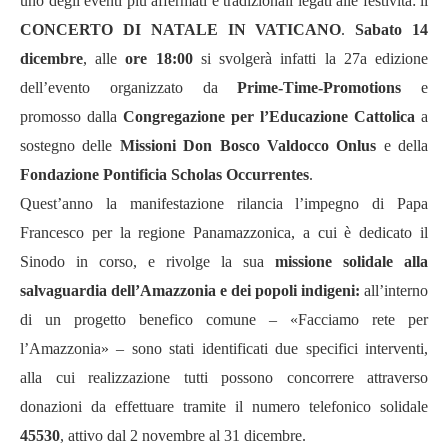
uno degli eventi più affermati e tradizionali legati alle festività: il
CONCERTO DI NATALE IN VATICANO
.
Sabato 14
dicembre
, alle
ore 18:00
si svolgerà infatti la 27a edizione
dell’evento organizzato da
Prime-Time-Promotions
e
promosso dalla
Congregazione per l’Educazione Cattolica
a
sostegno delle
Missioni Don Bosco Valdocco Onlus
e della
Fondazione Pontificia Scholas Occurrentes
.
Quest’anno la manifestazione rilancia l’impegno di Papa
Francesco per la regione Panamazzonica, a cui è dedicato il
Sinodo in corso, e rivolge la sua
missione solidale alla
salvaguardia dell’Amazzonia e dei popoli indigeni:
all’interno
di un progetto benefico comune – «Facciamo rete per
l’Amazzonia» – sono stati identificati due specifici interventi,
alla cui realizzazione tutti possono concorrere attraverso
donazioni da effettuare tramite il numero telefonico solidale
45530
, attivo dal 2 novembre al 31 dicembre.