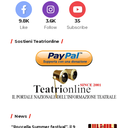
9.8K
3.6K
35
Like
Follow
Subscribe
Sostieni Teatrionline
News
“Roccella Summer festival”, il 9