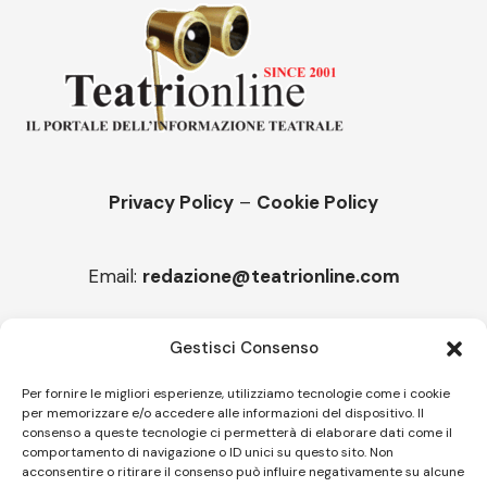
Privacy Policy
–
Cookie Policy
Email:
redazione@teatrionline.com
Articoli recenti
Gestisci Consenso
“Roccella Summer festival”, il 9 agosto ci sarà Il Tre
Per fornire le migliori esperienze, utilizziamo tecnologie come i cookie
per memorizzare e/o accedere alle informazioni del dispositivo. Il
“Armonie d’arte” attende Joey Calderazzo
consenso a queste tecnologie ci permetterà di elaborare dati come il
comportamento di navigazione o ID unici su questo sito. Non
acconsentire o ritirare il consenso può influire negativamente su alcune