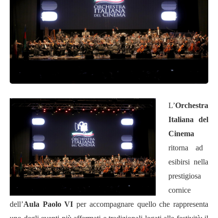
L’
Orchestra
Italiana del
Cinema
ritorna ad
esibirsi nella
prestigiosa
cornice
dell’
Aula Paolo VI
per accompagnare quello che rappresenta