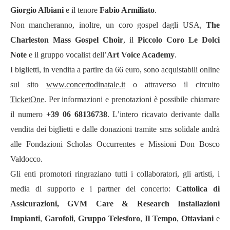
Giorgio Albiani
e il tenore
Fabio Armiliato
.
Non mancheranno, inoltre, un coro gospel dagli USA,
The
Charleston Mass Gospel Choir
, il
Piccolo Coro Le Dolci
Note
e il gruppo vocalist dell’
Art Voice Academy
.
I biglietti, in vendita a partire da 66 euro, sono acquistabili online
sul sito
www.concertodinatale.it
o attraverso il circuito
TicketOne
. Per informazioni e prenotazioni è possibile chiamare
il numero
+39 06 68136738
. L’intero ricavato derivante dalla
vendita dei biglietti e dalle donazioni tramite sms solidale andrà
alle Fondazioni Scholas Occurrentes e Missioni Don Bosco
Valdocco.
Gli enti promotori ringraziano tutti i collaboratori, gli artisti, i
media di supporto e i partner del concerto:
Cattolica di
Assicurazioni, GVM Care & Research Installazioni
Impianti
,
Garofoli
,
Gruppo Telesforo
,
Il Tempo
,
Ottaviani
e