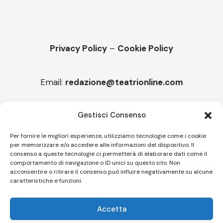
Privacy Policy
–
Cookie Policy
Email:
redazione@teatrionline.com
Articoli recenti
Gestisci Consenso
“Roccella Summer festival”, il 9 agosto ci sarà Il Tre
Per fornire le migliori esperienze, utilizziamo tecnologie come i cookie
per memorizzare e/o accedere alle informazioni del dispositivo. Il
“Armonie d’arte” attende Joey Calderazzo
consenso a queste tecnologie ci permetterà di elaborare dati come il
comportamento di navigazione o ID unici su questo sito. Non
acconsentire o ritirare il consenso può influire negativamente su alcune
caratteristiche e funzioni.
Follow US
Accetta
© A.C.I.D.I. Associazione Culturale Informazione Diffusione Innovazione