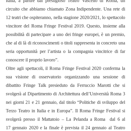
Italia, a partire dal prestigioso Teatro Vascello di Roma, un
circuito che abbiamo chiamato Zona Indipendente. Una rete di
12 teatri che ospiteranno, nella stagione 2020/2021, lo spettacolo
vincitore del Roma Fringe Festival 2019. Questo, insieme alla
possibilit
à
di partecipare a uno dei fringe europei, è un premio,
che al di l
à
di riconoscimenti o titoli rappresenta in concreto una
seria opportunit
à
per l’artista o la compagnia vincitrice di far
conoscere il proprio lavoro”.
Oltre agli spettacoli, il Roma Fringe Festival 2020 conferma la
sua visione di osservatorio organizzando una sessione di
dibattito Fringe Talk presieduto da Ferruccio Marotti che si
svolgerà al Dipartimento di Architettura dell’Università Roma 3
nei giorni 21 e 21 gennaio, dal titolo “Politiche di sviluppo del
Terzo Teatro in Italia e in Europa”. Il Roma Fringe Festival si
svolger
à
presso il Mattatoio – La Pelanda a Roma dal 6 al
17 gennaio 2020 e la finale è prevista il 24 gennaio al Teatro