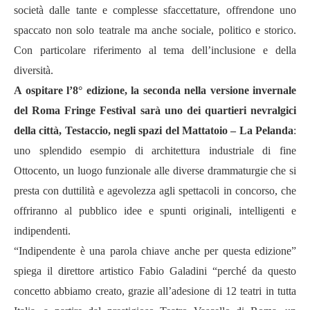
societ
à
dalle tante e complesse sfaccettature, offrendone uno
spaccato non solo teatrale ma anche sociale, politico e storico.
Con particolare riferimento al tema dell’inclusione e della
diversità.
A ospitare l’8° edizione, la seconda nella versione invernale
del Roma Fringe Festival sarà
uno dei quartieri nevralgici
della citt
à
, Testaccio, negli spazi del Mattatoio – La Pelanda
:
uno splendido esempio di architettura industriale di fine
Ottocento, un luogo funzionale alle diverse drammaturgie che si
presta con duttilit
à
e agevolezza agli spettacoli in concorso, che
offriranno al pubblico idee e spunti originali, intelligenti e
indipendenti.
“Indipendente è una parola chiave anche per questa edizione”
spiega il direttore artistico Fabio Galadini “perch
é
da questo
concetto abbiamo creato, grazie all’adesione di 12 teatri in tutta