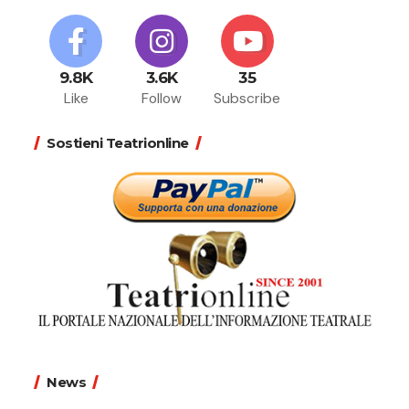
9.8K
3.6K
35
Like
Follow
Subscribe
Sostieni Teatrionline
News