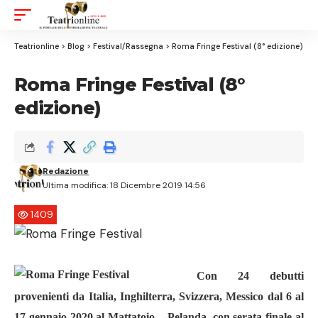
Aa
Font
Resizer
Teatrionline
>
Blog
>
Festival/Rassegna
>
Roma Fringe Festival (8° edizione)
Roma Fringe Festival (8°
edizione)
Redazione
Ultima modifica: 18 Dicembre 2019 14:56
1409
Con 24 debutti
provenienti da Italia, Inghilterra, Svizzera, Messico dal 6 al
17 gennaio 2020 al Mattatoio – Pelanda, con serata finale al