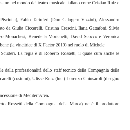
 piano nel mondo del teatro musicale italiano come Cristian Ruiz e
isciotta), Fabio Tartuferi (Don Calogero Vizzini), Alessandro
 da Giulia Ciccarelli, Cristina Crescini, Ilaria Gattafoni, Silvia
teo Monachesi, Benedetta Morichetti, David Scocco e Veronica
bene (la vincitrice di X Factor 2019) nel ruolo di Michele.
uderi. La regia è di Roberto Rossetti, il quale cura anche le
le dalla professionalità dello staff tecnico della Compagnia della
arelli (costumi), Ulisse Ruiz (luci) Lorenzo Chiusaroli (disegno
ncessione di MediterrArea.
erto Rossetti della Compagnia della Marca) ne è il produttore