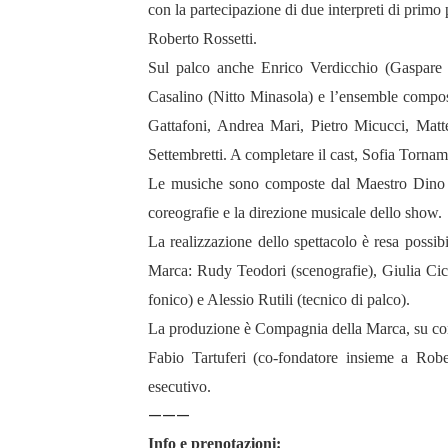
con la partecipazione di due interpreti di primo
Roberto Rossetti.
Sul palco anche Enrico Verdicchio (Gaspare P
Casalino (Nitto Minasola) e l’ensemble composto
Gattafoni, Andrea Mari, Pietro Micucci, Mat
Settembretti. A completare il cast, Sofia Tornam
Le musiche sono composte dal Maestro Dino Sc
coreografie e la direzione musicale dello show.
La realizzazione dello spettacolo è resa possibi
Marca: Rudy Teodori (scenografie), Giulia Cicc
fonico) e Alessio Rutili (tecnico di palco).
La produzione è Compagnia della Marca, su co
Fabio Tartuferi (co-fondatore insieme a Rob
esecutivo.
———
Info e prenotazioni: