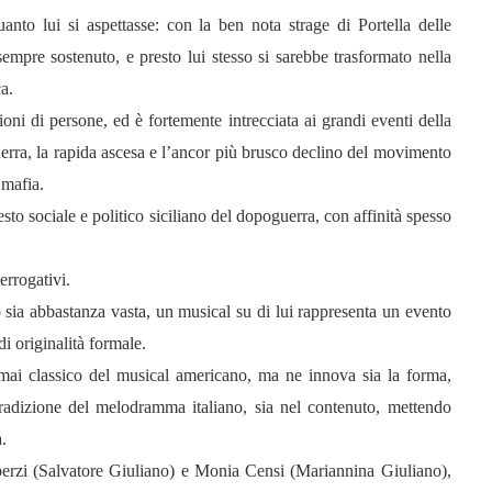
nto lui si aspettasse: con la ben nota strage di Portella delle
empre sostenuto, e presto lui stesso si sarebbe trasformato nella
a.
oni di persone, ed è fortemente intrecciata ai grandi eventi della
a guerra, la rapida ascesa e l’ancor più brusco declino del movimento
 mafia.
esto sociale e politico siciliano del dopoguerra, con affinità spesso
errogativi.
 sia abbastanza vasta, un musical su di lui rappresenta un evento
di originalità formale.
rmai classico del musical americano, ma ne innova sia la forma,
radizione del melodramma italiano, sia nel contenuto, mettendo
a.
perzi (Salvatore Giuliano) e Monia Censi (Mariannina Giuliano),