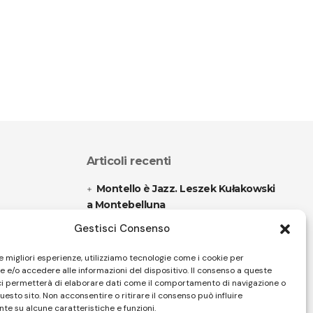
Articoli recenti
Montello è Jazz. Leszek Kułakowski
a Montebelluna
Gestisci Consenso
“Cico festival! Oltre 1500 spettatori
a Filadelfia
le migliori esperienze, utilizziamo tecnologie come i cookie per
 e/o accedere alle informazioni del dispositivo. Il consenso a queste
ci permetterà di elaborare dati come il comportamento di navigazione o
questo sito. Non acconsentire o ritirare il consenso può influire
Follow US
te su alcune caratteristiche e funzioni.