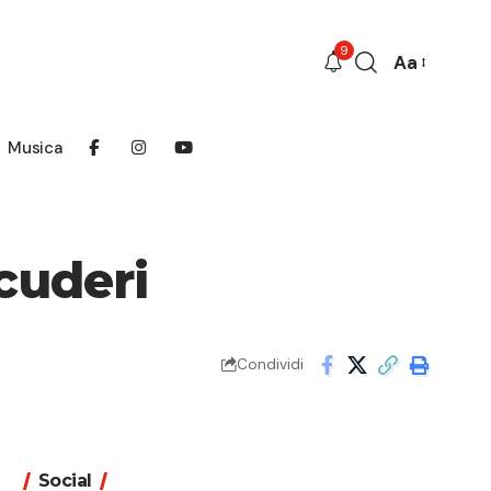
9
Aa
Font
Resizer
Musica
cuderi
Condividi
Social