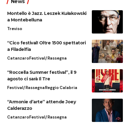
News
Montello è Jazz. Leszek Kułakowski
a Montebelluna
Treviso
“Cico festival! Oltre 1500 spettatori
a Filadelfia
Catanzaro
Festival/Rassegna
“Roccella Summer festival”, il 9
agosto ci sarà Il Tre
Festival/Rassegna
Reggio Calabria
“Armonie d’arte” attende Joey
Calderazzo
Catanzaro
Festival/Rassegna