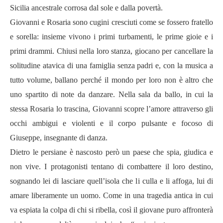
Sicilia ancestrale corrosa dal sole e dalla povertà.
Giovanni e Rosaria sono cugini cresciuti come se fossero fratello
e sorella: insieme vivono i primi turbamenti, le prime gioie e i
primi drammi. Chiusi nella loro stanza, giocano per cancellare la
solitudine atavica di una famiglia senza padri e, con la musica a
tutto volume, ballano perché il mondo per loro non è altro che
uno spartito di note da danzare. Nella sala da ballo, in cui la
stessa Rosaria lo trascina, Giovanni scopre l’amore attraverso gli
occhi ambigui e violenti e il corpo pulsante e focoso di
Giuseppe, insegnante di danza.
Dietro le persiane è nascosto però un paese che spia, giudica e
non vive. I protagonisti tentano di combattere il loro destino,
sognando lei di lasciare quell’isola che li culla e li affoga, lui di
amare liberamente un uomo. Come in una tragedia antica in cui
va espiata la colpa di chi si ribella, così il giovane puro affronterà