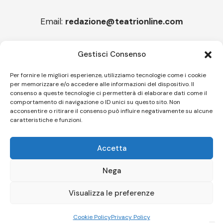
Email:
redazione@teatrionline.com
Articoli recenti
Gestisci Consenso
“Roccella Summer festival”, il 9 agosto ci sarà Il Tre
Per fornire le migliori esperienze, utilizziamo tecnologie come i cookie
per memorizzare e/o accedere alle informazioni del dispositivo. Il
“Armonie d’arte” attende Joey Calderazzo
consenso a queste tecnologie ci permetterà di elaborare dati come il
comportamento di navigazione o ID unici su questo sito. Non
acconsentire o ritirare il consenso può influire negativamente su alcune
caratteristiche e funzioni.
Follow US
Accetta
© A.C.I.D.I. Associazione Culturale Informazione Diffusione Innovazione
APS - Codice Fiscale 94310120483 - Via Jacopo Nardi 21 - 50132
Nega
Firenze - SEO BY SIMONE ROMPIETTI SR WEB
Visualizza le preferenze
Le tue preferenze relative alla privacy
Informativa sulla raccolta
Cookie Policy
Privacy Policy