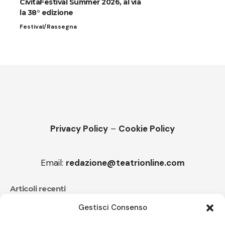
CivitaFestival Summer 2026, al via
la 38° edizione
Festival/Rassegna
Privacy Policy
–
Cookie Policy
Email:
redazione@teatrionline.com
Articoli recenti
Gestisci Consenso
Festival Teatrale Borgio Verezzi, La cameriera brillante
di Goldoni