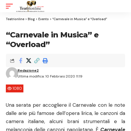
Aa
Font
Resizer
Teatrionline
>
Blog
>
Evento
>
“Carnevale in Musica” e “Overload”
“Carnevale in Musica” e
“Overload”
Redazione2
Ultima modifica: 10 Febbraio 2020 11:19
1080
Una serata per accogliere il Carnevale con le note
dalle arie più famose dell’opera lirica, le canzoni da
camera italiane, alcuni brani strumentali e la
melanconia delle canzoni napoletane. È
Carnevale