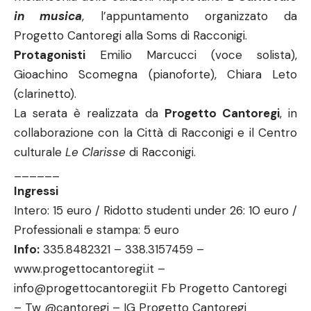
in musica
, l’appuntamento organizzato da
Progetto Cantoregi alla Soms di Racconigi.
Protagonisti
Emilio Marcucci (voce solista),
Gioachino Scomegna (pianoforte), Chiara Leto
(clarinetto).
La serata è realizzata da
Progetto Cantoregi
, in
collaborazione con la Città di Racconigi e il Centro
culturale
Le Clarisse
di Racconigi.
______
Ingressi
Intero: 15 euro / Ridotto studenti under 26: 10 euro /
Professionali e stampa: 5 euro
Info:
335.8482321 – 338.3157459 –
w
ww.progettocantoregi.it
–
info@progettocantoregi.it Fb Progetto Cantoregi
– Tw @cantoregi – IG Progetto Cantoregi