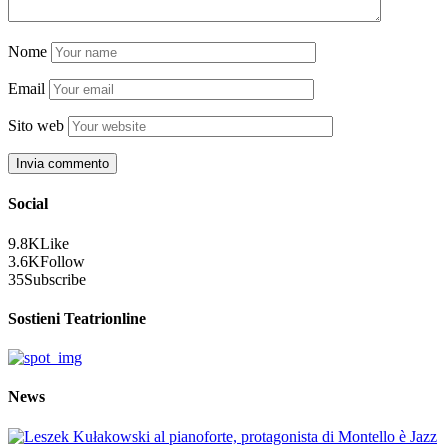
Nome
Email
Sito web
Social
9.8K
Like
3.6K
Follow
35
Subscribe
Sostieni Teatrionline
News