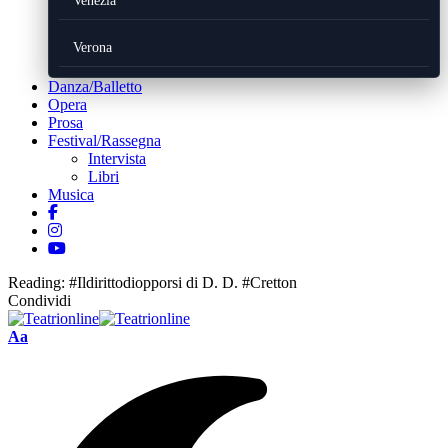
Venezia
Verona
Danza/Balletto
Opera
Prosa
Festival/Rassegna
Intervista
Libri
Musica
Reading:
#Ildirittodiopporsi di D. D. #Cretton
Condividi
Font
Aa
Resizer