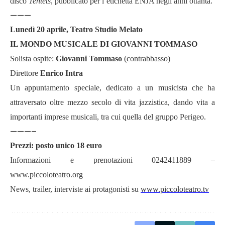
disco
Tentets
, pubblicato per l’etichetta ENJA negli anni ottanta.
———
Lunedì 20 aprile, Teatro Studio Melato
IL MONDO MUSICALE DI GIOVANNI TOMMASO
Solista ospite:
Giovanni Tommaso
(contrabbasso)
Direttore
Enrico Intra
Un appuntamento speciale, dedicato a un musicista che ha
attraversato oltre mezzo secolo di vita jazzistica, dando vita a
importanti imprese musicali, tra cui quella del gruppo Perigeo.
———–
Prezzi: posto unico 18 euro
Informazioni e prenotazioni 0242411889 –
www.piccoloteatro.org
News, trailer, interviste ai protagonisti su
www.piccoloteatro.tv