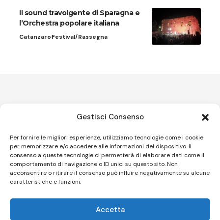
Il sound travolgente di Sparagna e
l’Orchestra popolare italiana
Catanzaro
Festival/Rassegna
Gestisci Consenso
Privacy Policy
–
Cookie Policy
Per fornire le migliori esperienze, utilizziamo tecnologie come i cookie
per memorizzare e/o accedere alle informazioni del dispositivo. Il
consenso a queste tecnologie ci permetterà di elaborare dati come il
comportamento di navigazione o ID unici su questo sito. Non
Email:
redazione@teatrionline.com
acconsentire o ritirare il consenso può influire negativamente su alcune
caratteristiche e funzioni.
Articoli recenti
Accetta
“Roccella Summer festival”, il 9 agosto ci sarà Il Tre