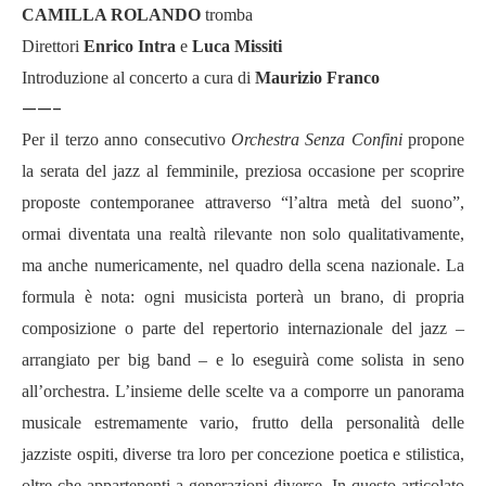
CAMILLA ROLANDO
tromba
Direttori
Enrico Intra
e
Luca Missiti
Introduzione al concerto a cura di
Maurizio Franco
——-
Per il terzo anno consecutivo
Orchestra Senza Confini
propone
la serata del jazz al femminile, preziosa occasione per scoprire
proposte contemporanee attraverso “l’altra metà del suono”,
ormai diventata una realtà rilevante non solo qualitativamente,
ma anche numericamente, nel quadro della scena nazionale. La
formula è nota: ogni musicista porterà un brano, di propria
composizione o parte del repertorio internazionale del jazz –
arrangiato per big band – e lo eseguirà come solista in seno
all’orchestra. L’insieme delle scelte va a comporre un panorama
musicale estremamente vario, frutto della personalità delle
jazziste ospiti, diverse tra loro per concezione poetica e stilistica,
oltre che appartenenti a generazioni diverse. In questo articolato