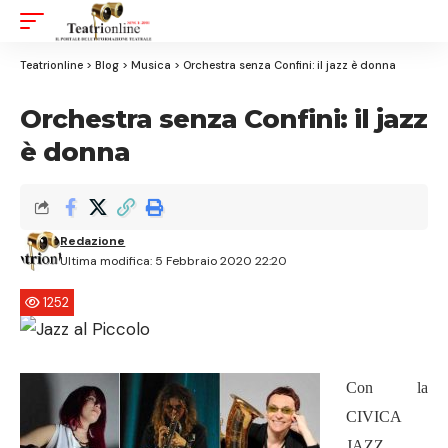
Aa
Font
Resizer
Teatrionline
>
Blog
>
Musica
>
Orchestra senza Confini: il jazz è donna
Orchestra senza Confini: il jazz
è donna
Redazione
Ultima modifica: 5 Febbraio 2020 22:20
1252
Con la
CIVICA
JAZZ