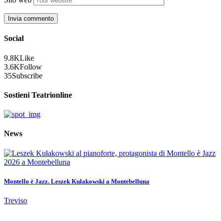
Social
9.8K
Like
3.6K
Follow
35
Subscribe
Sostieni Teatrionline
News
Montello è Jazz. Leszek Kułakowski a Montebelluna
Treviso