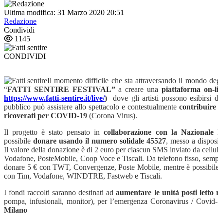
Ultima modifica: 31 Marzo 2020 20:51
Redazione
Condividi
1145
CONDIVIDI
Il momento difficile che sta attraversando il mondo degl
“
FATTI SENTIRE FESTIVAL”
a creare una
piattaforma on
https://www.fatti-sentire.it/live/
)
dove gli artisti possono esibirsi d
pubblico può assistere allo spettacolo e contestualmente
contribuire 
ricoverati per COVID-19
(Corona Virus).
Il progetto è stato pensato in
collaborazione con la Nazionale 
possibile
donare usando il numero solidale 45527
, messo a disposi
Il valore della donazione è di 2 euro per ciascun SMS inviato da ce
Vodafone, PosteMobile, Coop Voce e Tiscali. Da telefono fisso, sem
donare 5 € con TWT, Convergenze, Poste Mobile, mentre è possibile 
con Tim, Vodafone, WINDTRE, Fastweb e Tiscali.
I fondi raccolti saranno destinati ad
aumentare le unità posti letto
pompa, infusionali, monitor), per l’emergenza Coronavirus / Covid-
Milano