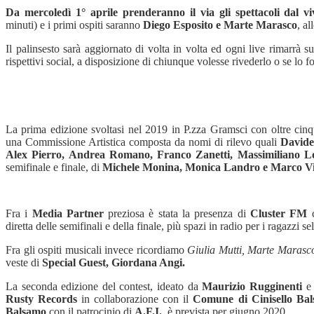
Da mercoledì 1° aprile prenderanno il via gli spettacoli dal v
minuti) e i primi ospiti saranno
Diego Esposito e Marte Marasco
, al
Il palinsesto sarà aggiornato di volta in volta ed ogni live rimar
rispettivi social, a disposizione di chiunque volesse rivederlo o se lo f
La prima edizione svoltasi nel 2019 in P.zza Gramsci con oltre cinqu
una Commissione Artistica composta da nomi di rilevo quali
Davide
Alex Pierro, Andrea Romano, Franco Zanetti, Massimiliano L
semifinale e finale, di
Michele Monina, Monica Landro e Marco V
Fra i
Media Partner
preziosa è stata la presenza di
Cluster FM
c
diretta delle semifinali e della finale, più spazi in radio per i ragazzi se
Fra gli ospiti musicali invece ricordiamo
Giulia Mutti, Marte Marasco
veste di
Special Guest,
Giordana Angi.
La seconda edizione del contest, ideato da
Maurizio Rugginenti
e 
Rusty Records
in collaborazione con il
Comune di Cinisello Ba
Balsamo
con il patrocinio di
A.F.I.
, è prevista per giugno 2020.