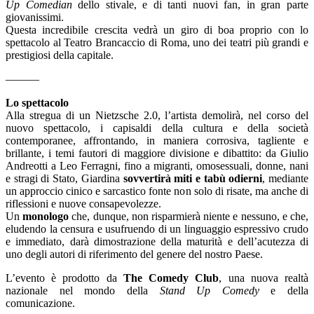
Up Comedian
dello stivale, e di tanti nuovi fan, in gran parte
giovanissimi.
Questa incredibile crescita vedrà un giro di boa proprio con lo
spettacolo al Teatro Brancaccio di Roma, uno dei teatri più grandi e
prestigiosi della capitale.
———
Lo spettacolo
Alla stregua di un Nietzsche 2.0, l’artista demolirà, nel corso del
nuovo spettacolo, i capisaldi della cultura e della società
contemporanee, affrontando, in maniera corrosiva, tagliente e
brillante, i temi fautori di maggiore divisione e dibattito: da Giulio
Andreotti a Leo Ferragni, fino a migranti, omosessuali, donne, nani
e stragi di Stato, Giardina
sovvertirà miti e tabù odierni
, mediante
un approccio cinico e sarcastico fonte non solo di risate, ma anche di
riflessioni e nuove consapevolezze.
Un
monologo
che, dunque, non risparmierà niente e nessuno, e che,
eludendo la censura e usufruendo di un linguaggio espressivo crudo
e immediato, darà dimostrazione della maturità e dell’acutezza di
uno degli autori di riferimento del genere del nostro Paese.
L’evento è prodotto da
The Comedy Club
, una nuova realtà
nazionale nel mondo della
Stand Up Comedy
e della
comunicazione.