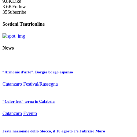
9.8K
Like
3.6K
Follow
35
Subscribe
Sostieni Teatrionline
News
“Armonie d’arte”, Borgia borgo espanso
Catanzaro
Festival/Rassegna
“Color fest” torna in Calabria
Catanzaro
Evento
Festa nazionale dello Stocco, il 10 agosto c’è Fabrizio Moro