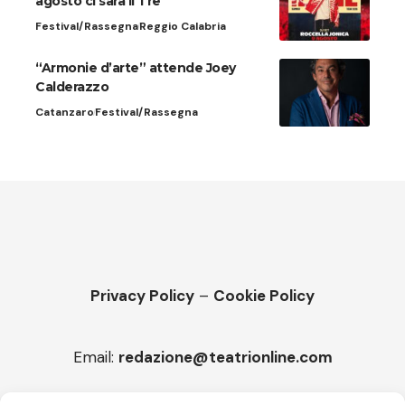
agosto ci sarà Il Tre
Festival/Rassegna
Reggio Calabria
“Armonie d’arte” attende Joey
Calderazzo
Catanzaro
Festival/Rassegna
Privacy Policy
–
Cookie Policy
Email:
redazione@teatrionline.com
Articoli recenti