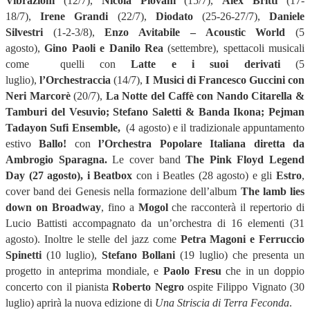
Vibrazioni
(12/7),
Nicola Piovani
(
15/7
),
Alex Britti
(17-
18/7),
Irene Grandi
(22/7),
Diodato
(
25-26-27/7
),
Daniele
Silvestri
(1-2-3/8),
Enzo Avitabile – Acoustic World
(
5
agosto
),
Gino Paoli e Danilo Rea
(settembre), spettacoli musicali
come quelli con
Latte e i suoi derivati
(5
luglio),
l’Orchestraccia
(14/7),
I Musici di Francesco Guccini con
Neri Marcorè
(20/7),
La Notte del Caffè con Nando Citarella &
Tamburi del Vesuvio; Stefano Saletti & Banda Ikona; Pejman
Tadayon Sufi Ensemble,
(
4 agosto
) e il tradizionale appuntamento
estivo
Ballo!
con
l’Orchestra Popolare Italiana diretta da
Ambrogio Sparagna.
Le
cover band
The Pink Floyd Legend
Day (27 agosto), i Beatbox
con i
Beatles (28 agosto) e gli
Estro
,
cover band dei Genesis nella formazione dell’album
The lamb lies
down on Broadway
, fino a
Mogol
che racconterà il repertorio di
Lucio Battisti accompagnato da un’orchestra di 16 elementi (31
agosto).
Inoltre le stelle del jazz come
Petra Magoni e Ferruccio
Spinetti
(10 luglio),
Stefano Bollani
(
19 luglio
) che presenta un
progetto in anteprima mondiale, e
Paolo Fresu
che in un doppio
concerto con il pianista
Roberto Negro
ospite Filippo Vignato (
30
luglio
) aprirà la nuova edizione di
Una Striscia di Terra Feconda
.