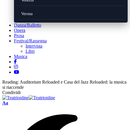
Venezia
Verona
Danza/Balletto
Opera
Prosa
Festival/Rassegna
Intervista
Libri
Musica
Reading:
Auditorium Reloaded e Casa del Jazz Reloaded: la musica
si riaccende
Condividi
Font
Aa
Resizer