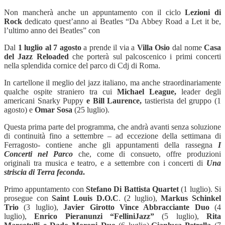
Non mancherà anche un appuntamento con il ciclo
Lezioni di
Rock
dedicato quest’anno ai Beatles “Da Abbey Road a Let it be,
l’ultimo anno dei Beatles” con
Dal
1 luglio al 7 agosto
a prende il via a
Villa Osio
dal nome
Casa
del Jazz Reloaded
che porterà sul palcoscenico i primi concerti
nella splendida cornice del parco di Cdj di Roma.
In cartellone il meglio del jazz italiano, ma anche straordinariamente
qualche ospite straniero tra cui
Michael League,
leader degli
americani Snarky Puppy
e Bill Laurence,
tastierista del gruppo (1
agosto) e
Omar Sosa
(25 luglio).
Questa prima parte del programma, che andrà avanti senza soluzione
di continuità fino a settembre – ad eccezione della settimana di
Ferragosto- contiene anche gli appuntamenti della rassegna
I
Concerti nel Parco
che, come di consueto, offre produzioni
originali tra musica e teatro,
e a settembre con i concerti di
Una
striscia di Terra feconda
.
Primo appuntamento con
Stefano Di Battista Quartet
(1 luglio). Si
prosegue con
Saint Louis D.O.C
. (2 luglio),
Markus Schinkel
Trio
(3 luglio),
Javier Girotto Vince Abbracciante
Duo
(4
luglio),
Enrico Pieranunzi “FelliniJazz”
(5 luglio),
Rita