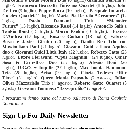
Marcotulli e Dado Moroni Duo
(6 luglio),
Gianluca Petrella
(7
luglio),
Francesco Bearzatti Tinissima Quartet
(8 luglio),
John
De Leo
(9 luglio),
Peppe Barra
(10 luglio),
Pasquale Innarella
Go_dex Quartet
(11 luglio),
Maria Pia De Vito “Dreamers” (
12
luglio),
Paolo Damiani Unit “Memoire
Future”
(13 luglio),
Riccardo Rossi
(14 luglio),
Antonello Salis e
Tankio Band
(15 luglio),
Marco Paolini
(16 luglio),
Franco
D’Andrea
(17 luglio),
Rosario Giuliani
(18 luglio),
Fabrizio
Bosso e Javier Girotto
(20 luglio),
Danilo Rea Trio con
Massimiliano Pani
(21 luglio),
Giovanni Guidi e Luca Aquino
duo
e
Giovanni Guidi Little Italy
(22 luglio),
Roberto Gatto
(23
luglio),
Ettore Fioravanti “Opus Magnum”
(24 luglio),
Omar
Sosa & Ernesttico Duo
(25 luglio),
Alessio Boni
(26
luglio),
U.G.O. + Inquite
(27 luglio),
Max Ionata Hammond
Trio
(28 luglio),
Arisa
(29 luglio),
Cinzia Tedesco “Rite
Time”
(31 luglio),
Queen Mania Rapsody
(2 Agosto),
Julian
Oliver Mazzariello Trio
(4 agosto),
Roberto Gatto Quartet
(5
agosto),
Giovanni Tommaso “Bassoprofilo”
(7 agosto).
I programmi fanno parte del nuovo palinsesto di Roma Capitale
Romarama
Sign Up For Daily Newsletter
Be keep up! Get the latest breaking news delivered straight to your inbox.