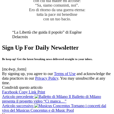
con cui tua madre mi accolse:
“Sa, siamo comunisti, noi”.
Ero di ritorno da una guerra eterna:
tutta la pace mi benedisse
con un tuo bacio.
“La Libertà che guida il popolo” di Eugène
Delacroix
Sign Up For Daily Newsletter
Be keep up! Get the latest breaking news delivered straight to your inbox.
[mc4wp_form]
By signing up, you agree to our
Terms of Use
and acknowledge the
data practices in our
Privacy Policy
. You may unsubscribe at any
time.
Condividi questo articolo
Facebook
Copy Link
Print
Articolo precedente
Il Balletto di Milano
presenta il progetto video “Ci manca…”
Articolo successivo
Tornano i concerti dal
vivo del Musicus Concentus e di Music Pool