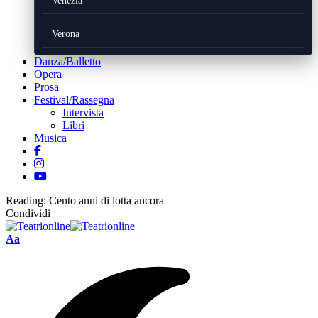
Venezia
Verona
Danza/Balletto
Opera
Prosa
Festival/Rassegna
Intervista
Libri
Musica
Reading:
Cento anni di lotta ancora
Condividi
Font
Aa
Resizer