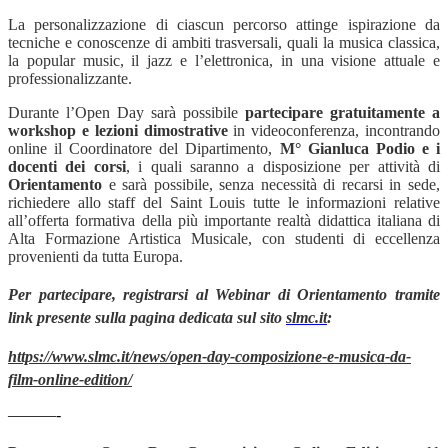
La personalizzazione di ciascun percorso attinge ispirazione da
tecniche e conoscenze di ambiti trasversali, quali la musica classica,
la popular music, il jazz e l
’
elettronica, in una visione attuale e
professionalizzante.
Durante l’Open Day sar
à
possibile
partecipare gratuitamente a
workshop e lezioni dimostrative
in videoconferenza, incontrando
online il Coordinatore del Dipartimento,
M
° Gianluca Podio e i
docenti dei corsi
, i quali saranno a disposizione per attivit
à
di
Orientamento
e sar
à
possibile, senza necessit
à
di recarsi in sede,
richiedere allo staff del Saint Louis tutte le informazioni relative
all
’
offerta formativa della più importante realt
à
didattica italiana di
Alta Formazione Artistica Musicale, con studenti di eccellenza
provenienti da tutta Europa.
Per partecipare, registrarsi al Webinar di Orientamento tramite
link presente sulla pagina dedicata sul sito
slmc.it
:
https://www.slmc.it/news/open-day-composizione-e-musica-da-
film-online-edition/
———-