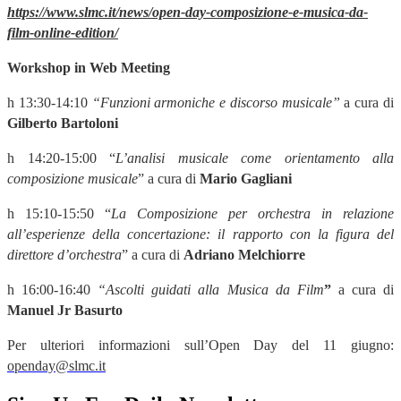
https://www.slmc.it/news/open-day-composizione-e-musica-da-
film-online-edition/
Workshop in Web Meeting
h 13:30-14:10
“
Funzioni armoniche e discorso musicale
”
a cura di
Gilberto Bartoloni
h 14:20-15:00 “
L’analisi musicale come orientamento alla
composizione musicale
”
a cura di
Mario Gagliani
h 15:10-15:50 “
La Composizione per orchestra in relazione
all’esperienze della concertazione: il rapporto con la figura del
direttore d’orchestra
”
a cura di
Adriano Melchiorre
h 16:00-16:40
“
Ascolti guidati alla Musica da Film
”
a cura di
Manuel Jr Basurto
Per ulteriori informazioni sull
’
Open Day del 11 giugno:
openday@slmc.it