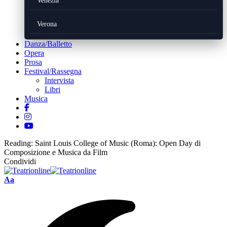
Venezia
Verona
Danza/Balletto
Opera
Prosa
Festival/Rassegna
Intervista
Libri
Musica
Reading:
Saint Louis College of Music (Roma): Open Day di
Composizione e Musica da Film
Condividi
Font
Aa
Resizer