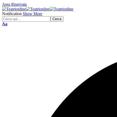
Area Riservata
Notification
Show More
Font
Aa
Resizer