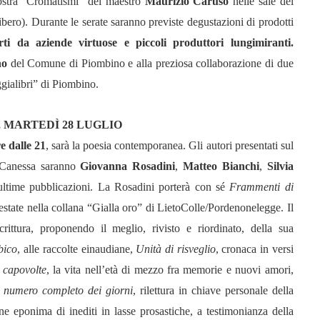
mostra “Cromatismi” del maestro
Maurizio Caruso
nelle sale del
ero). Durante le serate saranno previste degustazioni di prodotti
erti da aziende virtuose e piccoli produttori lungimiranti.
gno
del Comune di Piombino e alla preziosa collaborazione di due
gialibri” di Piombino.
,
MARTEDÌ 28 LUGLIO
e dalle 21
, sarà la poesia contemporanea. Gli autori presentati sul
o Canessa saranno
Giovanna Rosadini
,
Matteo Bianchi
,
Silvia
ultime pubblicazioni. La Rosadini porterà con sé
Frammenti di
 estate nella collana “Gialla oro” di LietoColle/Pordenonelegge. Il
rittura, proponendo il meglio, rivisto e riordinato, della sua
bico
, alle raccolte einaudiane,
Unità di risveglio
, cronaca in versi
e capovolte
, la vita nell’età di mezzo fra memorie e nuovi amori,
l numero completo dei giorni
, rilettura in chiave personale della
 eponima di inediti in lasse prosastiche, a testimonianza della