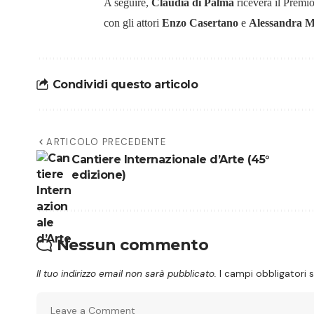
A seguire,
Claudia di Palma
riceverà il Premio
con gli attori
Enzo Casertano
e
Alessandra M
Condividi questo articolo
ARTICOLO PRECEDENTE
Cantiere Internazionale d’Arte (45°
edizione)
Nessun commento
Il tuo indirizzo email non sarà pubblicato.
I campi obbligatori