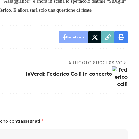
 “Assaggialibri” e andrà in scena lo spettacolo teatrale “SuXgiù”,
erico
. E allora sarà solo una questione di risate.
Facebook
ARTICOLO SUCCESSIVO
laVerdi: Federico Colli in concerto
 sono contrassegnati
*