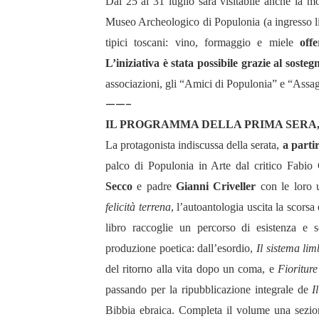
Dal 25 al 31 luglio sarà visitabile anche la 
Museo Archeologico di Populonia (a ingresso lib
tipici toscani: vino, formaggio e miele
off
L’iniziativa è stata possibile grazie al soste
associazioni, gli “Amici di Populonia” e “Assag
——-
IL PROGRAMMA DELLA PRIMA SERA
La protagonista indiscussa della serata,
a partir
palco di Populonia in Arte dal critico Fabi
Secco
e padre
Gianni Criveller
con le loro 
felicità terrena
, l’autoantologia uscita la scorsa
libro raccoglie un percorso di esistenza e sc
produzione poetica: dall’esordio,
Il sistema lim
del ritorno alla vita dopo un coma, e
Fioritur
passando per la ripubblicazione integrale de
I
Bibbia ebraica. Completa il volume una sezione