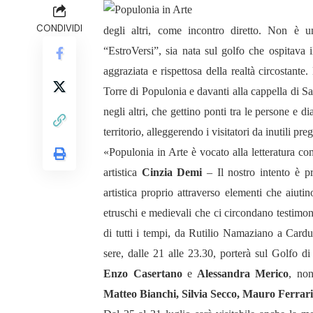
CONDIVIDI
degli altri, come incontro diretto. Non è u
“EstroVersi”, sia nata sul golfo che ospitava 
aggraziata e rispettosa della realtà circostante
Torre di Populonia e davanti alla cappella di Sa
negli altri, che gettino ponti tra le persone e d
territorio, alleggerendo i visitatori da inutili pre
«Populonia in Arte è vocato alla letteratura con
artistica
Cinzia Demi
– Il nostro intento è pr
artistica proprio attraverso elementi che aiuti
etruschi e medievali che ci circondano testimoni
di tutti i tempi, da Rutilio Namaziano a Cardu
sere, dalle 21 alle 23.30, porterà sul Golfo di
Enzo Casertano
e
Alessandra Merico
, non
Matteo Bianchi, Silvia Secco, Mauro Ferra