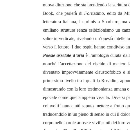
nuova direzione che sta prendendo la scrittura 
Book, che parlerà di
Fortissimo
, edito da Mi
letteratura italiana, in primis a Sbarbaro, ma
emiliano struttura senza esibizionismo un can
salire in verticale, rivelando un’onestà intelle
verso il lettore. I due ospiti hanno condiviso a
Poesie assetate d’aria
è l’antologia curata da
nonché l’accettazione del rischio di mettere 
diventato improvvisamente claustrofobico e sil
primissimo livello tra i quali la Rosadini, appu
dimostrando con la loro testimonianza umana e c
epocale come quella appena vissuta. Diversi per 
coinvolti hanno tutti saputo mettere a frutto q
traducendolo in un pieno di senso in cui il dolo
corpo nelle parole ariose e vivificanti dei loro ve