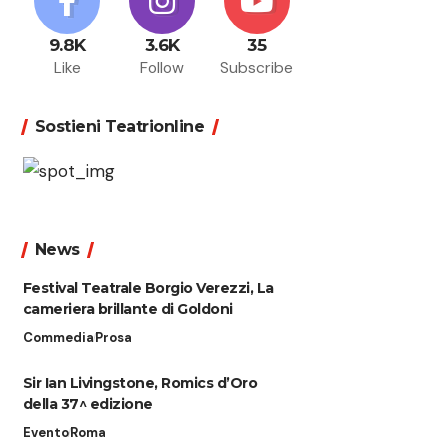
9.8K
3.6K
35
Like
Follow
Subscribe
Sostieni Teatrionline
News
Festival Teatrale Borgio Verezzi, La
cameriera brillante di Goldoni
Commedia
Prosa
Sir Ian Livingstone, Romics d’Oro
della 37^ edizione
Evento
Roma