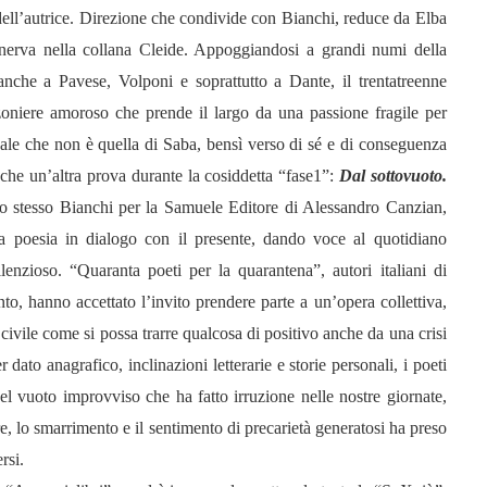
dell’autrice. Direzione che condivide con Bianchi, reduce da Elba
nerva nella collana Cleide. Appoggiandosi a grandi numi della
 anche a Pavese, Volponi e soprattutto a Dante, il trentatreenne
zoniere amoroso che prende il largo da una passione fragile per
ttuale che non è quella di Saba, bensì verso di sé e di conseguenza
nche un’altra prova durante la cosiddetta “fase1”:
Dal sottovuoto.
llo stesso Bianchi per la Samuele Editore di Alessandro Canzian,
la poesia in dialogo con il presente, dando voce al quotidiano
enzioso. “Quaranta poeti per la quarantena”, autori italiani di
nto, hanno accettato l’invito prendere parte a un’opera collettiva,
ivile come si possa trarre qualcosa di positivo anche da una crisi
dato anagrafico, inclinazioni letterarie e storie personali, i poeti
uel vuoto improvviso che ha fatto irruzione nelle nostre giornate,
re, lo smarrimento e il sentimento di precarietà generatosi ha preso
rsi.