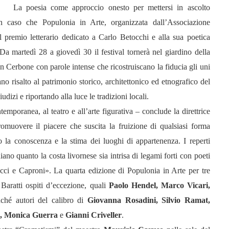
La poesia come approccio onesto per mettersi in ascolto
n caso che Populonia in Arte, organizzata dall’Associazione
il premio letterario dedicato a Carlo Betocchi e alla sua poetica
. Da martedì 28 a giovedì 30 il festival tornerà nel giardino della
n Cerbone con parole intense che ricostruiscano la fiducia gli uni
iano risalto al patrimonio storico, architettonico ed etnografico del
giudizi e riportando alla luce le tradizioni locali.
temporanea, al teatro e all’arte figurativa – conclude la direttrice
omuovere il piacere che suscita la fruizione di qualsiasi forma
no la conoscenza e la stima dei luoghi di appartenenza. I reperti
ano quanto la costa livornese sia intrisa di legami forti con poeti
cci e Caproni». La quarta edizione di Populonia in Arte per tre
 Baratti ospiti d’eccezione, quali
Paolo Hendel, Marco Vicari,
ché autori del calibro di
Giovanna Rosadini, Silvio Ramat,
ri, Monica Guerra
e
Gianni Criveller
.