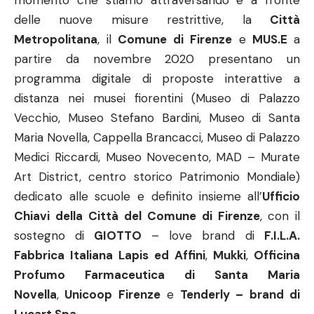
momento che stiamo attraversando e a fronte
delle nuove misure restrittive, la
Città
Metro
politana
, il
Comune di Firenze
e
MUS.E
a
partire da novembre 2020 presentano un
programma digitale di proposte interattive a
distanza nei musei fiorentini (Museo di Palazzo
Vecchio, Museo Stefano Bardini, Museo di Santa
Maria Novella, Cappella Brancacci, Museo di Palazzo
Medici Riccardi, Museo Novecento, MAD – Murate
Art District, centro storico Patrimonio Mondiale)
dedicato alle scuole e definito insieme
all’
Ufficio
Chiavi della Città del Comune di Firenze
,
con il
sostegno di
GIOTTO
– love brand di
F.I.L.A.
Fabbrica Itali
ana Lapis ed Affini
,
Mukki
,
Officina
Profumo Farmaceutica di Santa Maria
Novella
,
Unicoop Firenze
e
Tenderly – brand di