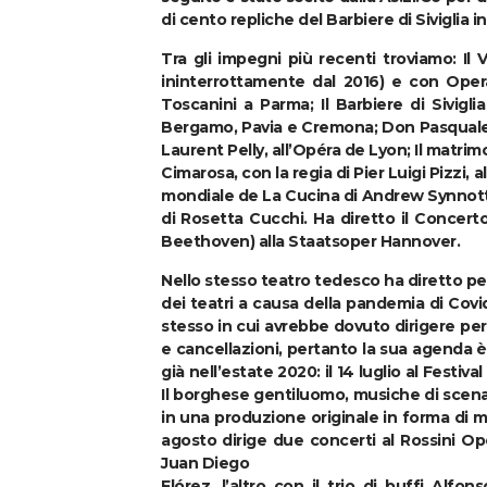
di cento repliche del Barbiere di Siviglia in 
Tra gli impegni più recenti troviamo: Il
ininterrottamente dal 2016) e con Oper
Toscanini a Parma; Il Barbiere di Sivigli
Bergamo, Pavia e Cremona; Don Pasquale a
Laurent Pelly, all’Opéra de Lyon; Il matrim
Cimarosa, con la regia di Pier Luigi Pizzi, al
mondiale de La Cucina di Andrew Synnott 
di Rosetta Cucchi. Ha diretto il Concert
Beethoven) alla Staatsoper Hannover.
Nello stesso teatro tedesco ha diretto pe
dei teatri a causa della pandemia di Covid
stesso in cui avrebbe dovuto dirigere per l
e cancellazioni, pertanto la sua agenda
già nell’estate 2020: il 14 luglio al Festiv
Il borghese gentiluomo, musiche di scena
in una produzione originale in forma di mono
agosto dirige due concerti al Rossini Oper
Juan Diego
Flórez, l’altro con il trio di buffi Alf