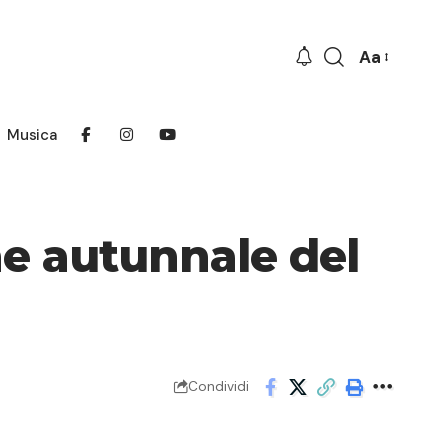
Aa
Font
Resizer
Musica
ne autunnale del
Condividi