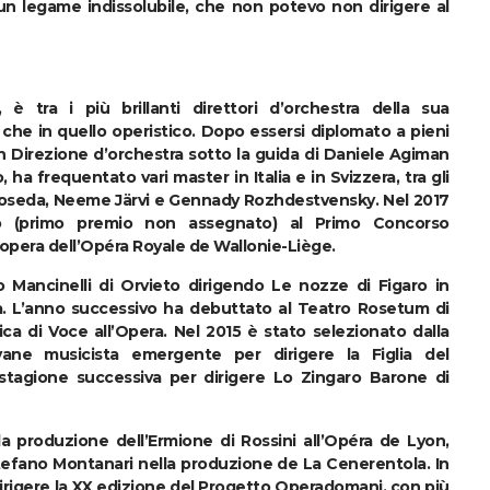
 un legame indissolubile, che non potevo non dirigere al
è tra i più brillanti direttori d’orchestra della sua
 che in quello operistico. Dopo essersi diplomato a pieni
in Direzione d’orchestra sotto la guida di Daniele Agiman
ha frequentato vari master in Italia e in Svizzera, tra gli
 Noseda, Neeme Järvi e Gennady Rozhdestvensky. Nel 2017
o (primo premio non assegnato) al Primo Concorso
’opera dell’Opéra Royale de Wallonie-Liège.
o Mancinelli di Orvieto dirigendo Le nozze di Figaro in
a. L’anno successivo ha debuttato al Teatro Rosetum di
rica di Voce all’Opera. Nel 2015 è stato selezionato dalla
ne musicista emergente per dirigere la Figlia del
stagione successiva per dirigere Lo Zingaro Barone di
a produzione dell’Ermione di Rossini all’Opéra de Lyon,
tefano Montanari nella produzione de La Cenerentola. In
 dirigere la XX edizione del Progetto Operadomani, con più