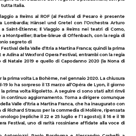
tutta Italia.
 Viaggio a Reims al ROF (al Festival di Pesaro è presente
a Lombardia; Hänsel und Gretel con l’Orchestra Arturo
a a Saint-Étienne; Il Viaggio a Reims nei teatri di Como,
 Montpellier; Barbe-bleue di Offenbach, con la regia di
onio segreto di
 Festival della Valle d’Itria a Martina Franca; quindi la prima
e Adina al Wexford Opera Festival, entrambi con la regia
o di Natale 2019 e quello di Capodanno 2020 (la Nona di
r la prima volta La Bohème, nel gennaio 2020. La chiusura
-19 lo ha sorpreso il 13 marzo all’Opéra de Lyon, il giorno
a prima volta Rigoletto. A seguire ci sono stati altri rinvii
 è in continuo aggiornamento. Torna a dirigere comunque
al della Valle d’Itria a Martina Franca, che ha inaugurato con
 di Richard Strauss per la commedia di Molière, ripensata
logo (repliche il 22 e 25 luglio e l’1 agosto); il 16 e il 18
a Festival, uno di rarità rossiniane affidate alla voce di
onso Antoniozzi, Paolo Bordogna e Alessandro Corbelli; a