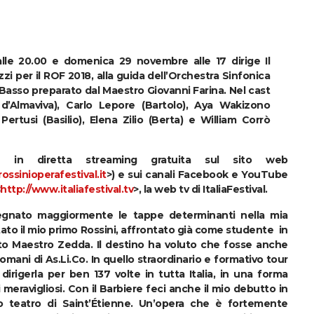
le 20.00 e domenica 29 novembre alle 17 dirige Il
izzi per il ROF 2018, alla guida dell’Orchestra Sinfonica
 Basso preparato dal Maestro Giovanni Farina. Nel cast
d’Almaviva), Carlo Lepore (Bartolo), Aya Wakizono
 Pertusi (Basilio), Elena Zilio (Berta) e William Corrò
 in diretta streaming gratuita sul sito web
ossinioperafestival.it
>) e sui canali Facebook e YouTube
http://www.italiafestival.tv
>, la web tv di ItaliaFestival.
 segnato maggiormente le tappe determinanti nella mia
stato il mio primo Rossini, affrontato già come studente in
to Maestro Zedda. Il destino ha voluto che fosse anche
mani di As.Li.Co. In quello straordinario e formativo tour
dirigerla per ben 137 volte in tutta Italia, in una forma
meravigliosi. Con il Barbiere feci anche il mio debutto in
oso teatro di Saint’Étienne. Un’opera che è fortemente