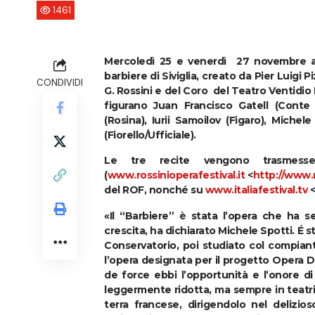
1461
Mercoledì 25 e venerdì 27 novembre al
barbiere di Siviglia, creato da Pier Luigi P
CONDIVIDI
G. Rossini e del Coro del Teatro Ventidio
figurano Juan Francisco Gatell (Conte 
(Rosina), Iurii Samoilov (Figaro), Michele
(Fiorello/Ufficiale).
Le tre recite vengono trasmesse
(
www.rossinioperafestival.it
<
http://www.r
del ROF, nonché su
www.italiafestival.tv
<
«Il “Barbiere” è stata l’opera che ha
crescita, ha dichiarato Michele Spotti. É 
Conservatorio, poi studiato col compian
l’opera designata per il progetto Opera Do
de force ebbi l’opportunità e l’onore di 
leggermente ridotta, ma sempre in teatri 
terra francese, dirigendolo nel delizi