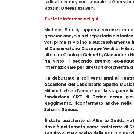
radicata in me, con la quale si è creato
Rossini Opera Festival».
Tutte le informazioni
qui
Michele Spotti, appena ventisettenne, 
generazione, sia nel repertorio sinfonico
voti prima in Violino e successivamente 
al Conservatorio Giuseppe Verdi di Milano, 
altri con Gianluigi Gelmetti, Gianandrea
ha vinto il secondo premio ex-aequ
internazionale per direttori d’orchestra d
Ha debuttato a soli venti anni al Teatr
occasione del Laboratorio Spazio Music
Milano L’elisir d’amore per la stagione li
fondazione CRT di Torino come giova
Reggimento, riconfermato anche nella 
Johann Strauss.
È stato assistente di Alberto Zedda nell
dove è poi tornato come assistente di S
seguito è stato scelto dalla As.Li.Co per