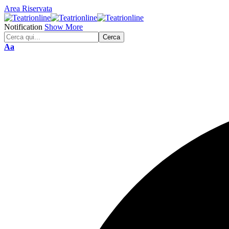
Area Riservata
Notification
Show More
Font
Aa
Resizer