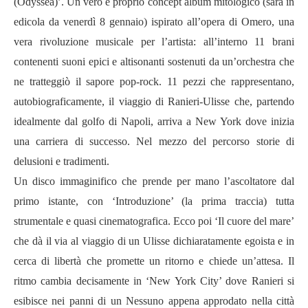
(Odyssea)’
. Un vero e proprio concept album mitologico (sar
à
in
edicola da venerdì 8 gennaio) ispirato all
’
opera di Omero, una
vera rivoluzione musicale per l
’artista: all’
interno 11 brani
contenenti suoni epici e altisonanti sostenuti da un
’
orchestra che
ne tratteggiò il sapore pop-rock. 11 pezzi che rappresentano,
autobiograficamente, il viaggio di Ranieri-Ulisse che, partendo
idealmente dal golfo di Napoli, arriva a New York dove inizia
una carriera di successo. Nel mezzo del percorso storie di
delusioni e tradimenti.
Un disco immaginifico che prende per mano l
’
ascoltatore dal
primo istante, con
‘
Introduzione
’
(la prima traccia) tutta
strumentale e quasi cinematografica. Ecco poi
‘
Il cuore del mare
’
che d
à
il via al viaggio di un Ulisse dichiaratamente egoista e in
cerca di libert
à
che promette un ritorno e chiede un
’
attesa. Il
ritmo cambia decisamente in
‘
New York City
’
dove Ranieri si
esibisce nei panni di un Nessuno appena approdato nella citt
à