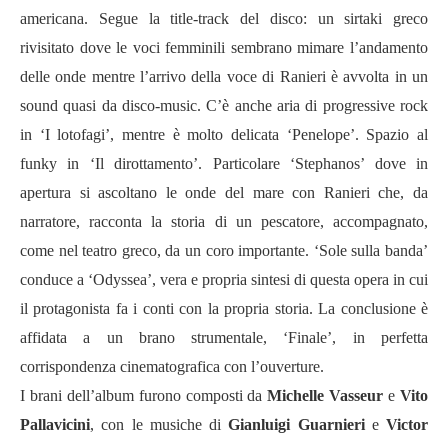
americana. Segue la title-track del disco: un sirtaki greco
rivisitato dove le voci femminili sembrano mimare l
’
andamento
delle onde mentre l
’
arrivo della voce di Ranieri è avvolta in un
sound quasi da disco-music. C’è anche aria di progressive rock
in
‘
I lotofagi
’
, mentre è molto delicata
‘
Penelope
’
. Spazio al
funky in
‘
Il dirottamento
’
. Particolare
‘
Stephanos
’
dove in
apertura si ascoltano le onde del mare con Ranieri che, da
narratore, racconta la storia di un pescatore, accompagnato,
come nel teatro greco, da un coro importante.
‘
Sole sulla banda
’
conduce a ‘Odyssea’
, vera e propria sintesi di questa opera in cui
il protagonista fa i conti con la propria storia. La conclusione è
affidata a un brano strumentale,
‘
Finale
’
, in perfetta
corrispondenza cinematografica con l
’
ouverture.
I brani dell
’
album furono composti da
Michelle Vasseur
e
Vito
Pallavicini
, con le musiche di
Gianluigi Guarnieri
e
Victor