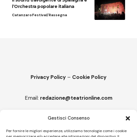
Il sound travolgente di Sparagna e
l’Orchestra popolare italiana
Catanzaro
Festival/Rassegna
Privacy Policy
–
Cookie Policy
Email:
redazione@teatrionline.com
Articoli recenti
Gestisci Consenso
“Roccella Summer festival”, il 9 agosto ci sarà Il Tre
Per fornire le migliori esperienze, utilizziamo tecnologie come i cookie
per memorizzare e/o accedere alle informazioni del dispositivo. Il