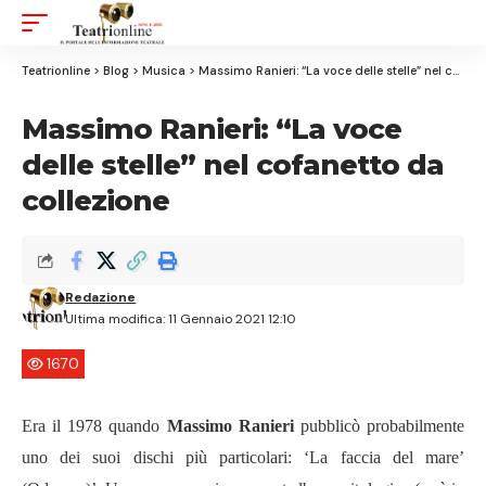
Aa
Font
Resizer
Teatrionline
>
Blog
>
Musica
>
Massimo Ranieri: “La voce delle stelle” nel cofanetto da collezione
Massimo Ranieri: “La voce
delle stelle” nel cofanetto da
collezione
Redazione
Ultima modifica: 11 Gennaio 2021 12:10
1670
Era il 1978 quando
Massimo Ranieri
pubblicò probabilmente
uno dei suoi dischi più particolari:
‘
La faccia del mare
’