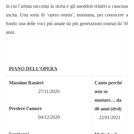
in cui
l’
artista racconta la storia e gli aneddoti relativi a ciascuna
uscita. Una sorta di
‘opera omnia’
, insomma, per conoscere a
fondo una delle voci più amate da più generazioni oramai da 50
anni.
PIANO DELL’
OPERA
Massimo Ranieri
Canto perch
é
27/11/2020
non so
nuotare
…
da
Perdere l
’
amore
40 anni (dvd)
04/12/2020
22/01/2021