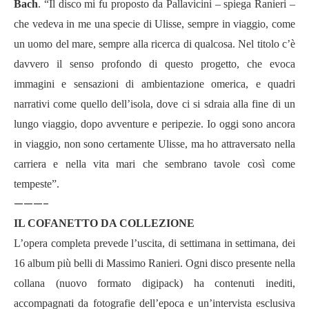
Bach
. “
Il disco mi fu proposto da Pallavicini – spiega Ranieri –
che vedeva in me una specie di Ulisse, sempre in viaggio, come
un uomo del mare, sempre alla ricerca di qualcosa. Nel titolo c’è
davvero il senso profondo di questo progetto, che evoca
immagini e sensazioni di ambientazione omerica, e quadri
narrativi come quello dell
’
isola, dove ci si sdraia alla fine di un
lungo viaggio, dopo avventure e peripezie. Io oggi sono ancora
in viaggio, non sono certamente Ulisse, ma ho attraversato nella
carriera e nella vita mari che sembrano tavole così come
tempeste
”.
———-
IL COFANETTO DA COLLEZIONE
L’
opera completa prevede l
’
uscita, di settimana in settimana, dei
16 album più belli di Massimo Ranieri. Ogni disco presente nella
collana (nuovo formato digipack) ha contenuti inediti,
accompagnati da fotografie dell
’
epoca e un
’
intervista esclusiva