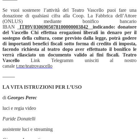
Se vuoi sostenere l’attività del Teatro Vascello puoi fare una
donazione di qualsiasi cifra alla Coop. La Fabbrica dell’Attore
(ONLUS) mediante bonifico bancario
IBAN
IT89V0306905078100000003842
indicando: donatore
del Vascello
Chi effettua erogazioni liberali in denaro per il
sostegno della cultura, come previsto dalla legge, potrà godere
di importanti benefici fiscali sotto forma di credito di imposta,
facendo richiesta al teatro dopo aver effettuato il bonifico le
verrà rilasciato un documento valido ai fini fiscali. Teatro
Vascello
Link Telegramm unisciti al nostro
canale
t.me/teatrovascello
——–
LA VITA ISTRUZIONI PER L’USO
di
Georges Perec
luci e regia video
Paride Donatelli
assistente luci e streaming