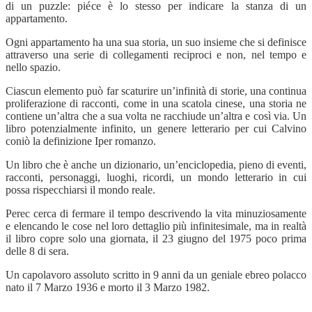
di un puzzle: piéce è lo stesso per indicare la stanza di un
appartamento.
Ogni appartamento ha una sua storia, un suo insieme che si definisce
attraverso una serie di collegamenti reciproci e non, nel tempo e
nello spazio.
Ciascun elemento può far scaturire un’infinità di storie, una continua
proliferazione di racconti, come in una scatola cinese, una storia ne
contiene un’altra che a sua volta ne racchiude un’altra e così via. Un
libro potenzialmente infinito, un genere letterario per cui Calvino
coniò la definizione Iper romanzo.
Un libro che è anche un dizionario, un’enciclopedia, pieno di eventi,
racconti, personaggi, luoghi, ricordi, un mondo letterario in cui
possa rispecchiarsi il mondo reale.
Perec cerca di fermare il tempo descrivendo la vita minuziosamente
e elencando le cose nel loro dettaglio più infinitesimale, ma in realtà
il libro copre solo una giornata, il 23 giugno del 1975 poco prima
delle 8 di sera.
Un capolavoro assoluto scritto in 9 anni da un geniale ebreo polacco
nato il 7 Marzo 1936 e morto il 3 Marzo 1982.
———