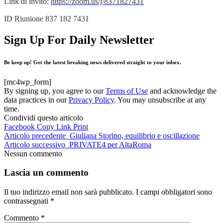
Link di invito:
https://zoom.us/j/8371827431
ID Riunione 837 182 7431
Sign Up For Daily Newsletter
Be keep up! Get the latest breaking news delivered straight to your inbox.
[mc4wp_form]
By signing up, you agree to our
Terms of Use
and acknowledge the
data practices in our
Privacy Policy
. You may unsubscribe at any
time.
Condividi questo articolo
Facebook
Copy Link
Print
Articolo precedente
Giuliana Storino, equilibrio e oscillazione
Articolo successivo
PRIVATE4 per AltaRoma
Nessun commento
Lascia un commento
Il tuo indirizzo email non sarà pubblicato.
I campi obbligatori sono
contrassegnati
*
Commento
*