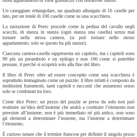
molti appartamenti di varie grandezze con numerose stanze.
Un caseggiato rettangolare, un quadrato allungato di 10 caselle per
lato, per un totale di 100 caselle come su una scacchiera.
La narrazione di Perec procede come la pedina del cavallo negli
scacchi, di stanza in stanza (ogni stanza una casella) senza mai
tornare nella stessa camera, (si può tornare nello stesso
appartamento, solo se questo ha più stanze).
Ciascuna camera-casella rappresenta un capitolo, ma i capitoli sono
99 più un preambolo e un epilogo e non 100 come si potrebbe
pensare, il perché si scoprirà solo alla fine del libro.
Il libro di Perec oltre ad essere concepito come una scacchiera è
soprattutto immaginato come un puzzle; il libro infatti è composto da
moltissimi frammenti, tanti capitoli e racconti che assumono senso
solo se combinati tra loro.
Come dice Perec: un pezzo del puzzle se preso da solo non può
restituire un’idea dell’insieme che andrà a costituire l’elemento non
preesiste all’insieme, non è più immediato né più antico, non sono
gli elementi a determinare l’insieme, ma l’insieme a determinare
l’elemento.
È curioso notare che il termine francese per definire il singolo pezzo