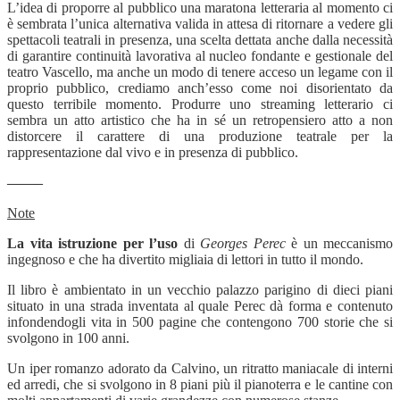
L’idea di proporre al pubblico una maratona letteraria al momento ci
è sembrata l’unica alternativa valida in attesa di ritornare a vedere gli
spettacoli teatrali in presenza, una scelta dettata anche dalla necessità
di garantire continuità lavorativa al nucleo fondante e gestionale del
teatro Vascello, ma anche un modo di tenere acceso un legame con il
proprio pubblico, crediamo anch’esso come noi disorientato da
questo terribile momento. Produrre uno streaming letterario ci
sembra un atto artistico che ha in sé un retropensiero atto a non
distorcere il carattere di una produzione teatrale per la
rappresentazione dal vivo e in presenza di pubblico.
——–
Note
La vita istruzione per l’uso
di
Georges Perec
è un meccanismo
ingegnoso e che ha divertito migliaia di lettori in tutto il mondo.
Il libro è ambientato in un vecchio palazzo parigino di dieci piani
situato in una strada inventata al quale Perec dà forma e contenuto
infondendogli vita in 500 pagine che contengono 700 storie che si
svolgono in 100 anni.
Un iper romanzo adorato da Calvino, un ritratto maniacale di interni
ed arredi, che si svolgono in 8 piani più il pianoterra e le cantine con