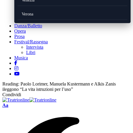
Venezia
Verona
Danza/Balletto
Opera
Prosa
Festival/Rassegna
Intervista
Libri
Musica
Reading:
Paolo Lorimer, Manuela Kustermann e Alkis Zanis
ileggono “La vita istruzioni per l’uso”
Condividi
Font
Aa
Resizer