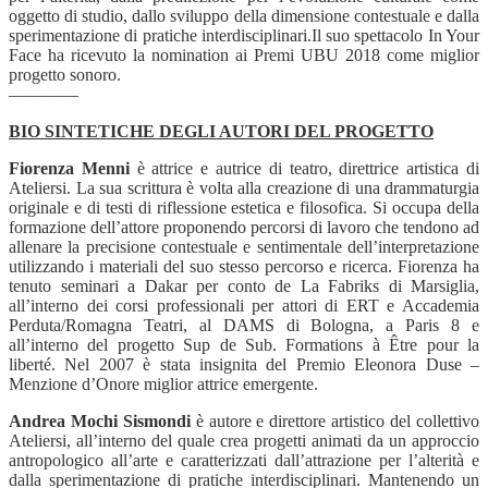
oggetto di studio, dallo sviluppo della dimensione contestuale e dalla
sperimentazione di pratiche interdisciplinari.Il suo spettacolo In Your
Face ha ricevuto la nomination ai Premi UBU 2018 come miglior
progetto sonoro.
————
BIO SINTETICHE DEGLI AUTORI DEL PROGETTO
Fiorenza Menni
è attrice e autrice di teatro, direttrice artistica di
Ateliersi. La sua scrittura è volta alla creazione di una drammaturgia
originale e di testi di riflessione estetica e filosofica. Si occupa della
formazione dell’attore proponendo percorsi di lavoro che tendono ad
allenare la precisione contestuale e sentimentale dell’interpretazione
utilizzando i materiali del suo stesso percorso e ricerca. Fiorenza ha
tenuto seminari a Dakar per conto de La Fabriks di Marsiglia,
all’interno dei corsi professionali per attori di ERT e Accademia
Perduta/Romagna Teatri, al DAMS di Bologna, a Paris 8 e
all’interno del progetto Sup de Sub. Formations à Être pour la
liberté. Nel 2007 è stata insignita del Premio Eleonora Duse –
Menzione d’Onore miglior attrice emergente.
Andrea Mochi Sismondi
è autore e direttore artistico del collettivo
Ateliersi, all’interno del quale crea progetti animati da un approccio
antropologico all’arte e caratterizzati dall’attrazione per l’alterità e
dalla sperimentazione di pratiche interdisciplinari. Mantenendo un