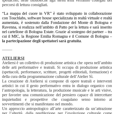
spettacolo; nelle biblioteche agli stessi temi verranno collegati dei
percorsi di lettura consigliati.
“La mappa del cuore in VR” è stato sviluppato in collaborazione
con Touchlabs, software house specializzata in realtà virtuale e realtà
aumentata, è sostenuto dalla Fondazione del Monte di Bologna e
Ravenna, si realizza nell’ambito di Patto per la lettura e sarà inserito
nel cartellone di Bologna Estate. Grazie al sostegno dei partner – tra
cui il MIC, la Regione Emilia Romagna e il Comune di Bologna –
la partecipazione degli spettatori sarà gratuita
.
——–
ATELIERSI
Ateliersi è un collettivo di produzione artistica che opera nell’ambito
delle arti performative e teatrali. Si occupa di produzione artistica
(spettacoli, performance, scritture, progetti editoriali, formazione) e
della cura della programmazione culturale dell’Atelier Sì.
La creazione di Ateliersi si compone di opere teatrali e interventi
artistici in cui il gesto performativo entra in dialogo organico con
l’antropologia, la letteratura, la produzione musicale e le arti visive,
per favorire una comunicazione del pensiero capace di intercettare
inquietudini e prospettive che coagulano senso intorno ai
sovvertimenti che si manifestano nel mondo.
Un approccio antropologico all’arte caratterizzato da un’attrazione
per l’alterità, dalla predilezione per l’evoluzione culturale come