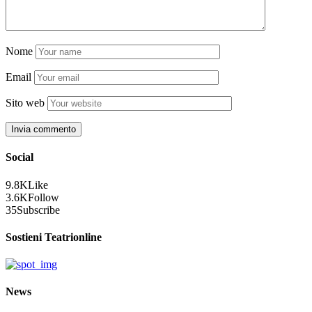
Nome
Email
Sito web
Social
9.8K
Like
3.6K
Follow
35
Subscribe
Sostieni Teatrionline
News