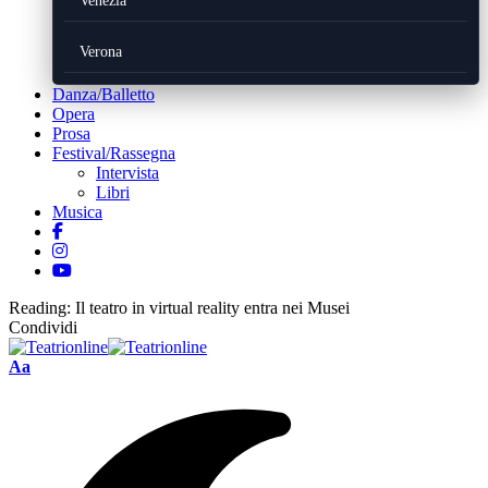
Venezia
Verona
Danza/Balletto
Opera
Prosa
Festival/Rassegna
Intervista
Libri
Musica
Reading:
Il teatro in virtual reality entra nei Musei
Condividi
Font
Aa
Resizer