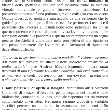
Andrea Mochi Sismondi hanno pensato a una
nuova modalità di
visione
dello spettacolo, che ora sarà possibile fruire in maniera
virtuale, individuale e gratuita attraverso un’installazione. La
postazione di visione è una poltrona girevole collegata con un visore
Oculus Quest 2; lo spettatore sarà accolto da una performer che lo
guiderà per tutto il tempo dell’esperienza. Le performer, i tecnici e il
personale che lavorerà all’installazione sono individuati tra chi in
questo momento è fermo dal punto di vista lavorativo a causa delle
restrizioni dovute alla pandemia e questa scelta rappresenta un segno
preciso che Ateliersi vuole dare nella prospettiva di una ripartenza
che possa permettere alle lavoratrici e ai lavoratori di riprendersi
dalle attuali difficoltà.
“La scelta di sperimentare una nuova modalità di visione, che parte
dal teatro per arrivare nei musei e nelle biblioteche attraverso la
realtà virtuale”
dice
Andrea Mochi Sismondi
“nasce dalla
necessità di una riflessione radicale e collettiva sull’evoluzione delle
arti dal vivo nel contemporaneo, anche – ma non solo – in relazione
a ciò che stiamo vivendo a causa della pandemia”.
Il tour partirà il 27 aprile a Bologna
, debuttando alle Collezioni
Comunali di Palazzo d’Accursio per proseguire nei musei e nelle
biblioteche, contando sulla loro graduale riapertura per un numero
contingentato di visitatori. Nei musei saranno proposti ai visitatori
specifici percorsi tra le opere, in assonanza con i temi dello