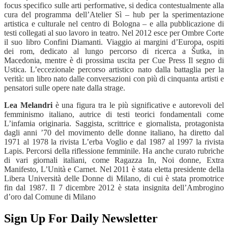
focus specifico sulle arti performative, si dedica contestualmente alla
cura del programma dell’Atelier Sì – hub per la sperimentazione
artistica e culturale nel centro di Bologna – e alla pubblicazione di
testi collegati al suo lavoro in teatro. Nel 2012 esce per Ombre Corte
il suo libro Confini Diamanti. Viaggio ai margini d’Europa, ospiti
dei rom, dedicato al lungo percorso di ricerca a Šutka, in
Macedonia, mentre è di prossima uscita per Cue Press Il segno di
Ustica. L’eccezionale percorso artistico nato dalla battaglia per la
verità: un libro nato dalle conversazioni con più di cinquanta artisti e
pensatori sulle opere nate dalla strage.
Lea Melandri
è una figura tra le più significative e autorevoli del
femminismo italiano, autrice di testi teorici fondamentali come
L’infamia originaria. Saggista, scrittrice e giornalista, protagonista
dagli anni ’70 del movimento delle donne italiano, ha diretto dal
1971 al 1978 la rivista L’erba Voglio e dal 1987 al 1997 la rivista
Lapis. Percorsi della riflessione femminile. Ha anche curato rubriche
di vari giornali italiani, come Ragazza In, Noi donne, Extra
Manifesto, L’Unità e Carnet. Nel 2011 è stata eletta presidente della
Libera Università delle Donne di Milano, di cui è stata promotrice
fin dal 1987. Il 7 dicembre 2012 è stata insignita dell’Ambrogino
d’oro dal Comune di Milano
Sign Up For Daily Newsletter