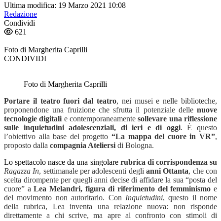
Ultima modifica: 19 Marzo 2021 10:08
Redazione
Condividi
621
Foto di Margherita Caprilli
CONDIVIDI
Foto di Margherita Caprilli
Portare il teatro fuori dal teatro
, nei musei e nelle biblioteche,
proponendone una fruizione che sfrutta il potenziale delle
nuove
tecnologie digitali
e contemporaneamente
sollevare una riflessione
sulle inquietudini adolescenziali, di ieri e di oggi
. È questo
l’obiettivo alla base del progetto
“La mappa del cuore in VR”
,
proposto dalla
compagnia Ateliersi
di Bologna.
Lo spettacolo nasce da una singolare
rubrica di corrispondenza su
Ragazza In
, settimanale per adolescenti degli
anni Ottanta
, che con
scelta dirompente per quegli anni decise di affidare la sua “posta del
cuore” a
Lea Melandri, figura di riferimento del femminismo
e
del movimento non autoritario
.
Con
Inquietudini
, questo il nome
della rubrica, Lea inventa una relazione nuova: non risponde
direttamente a chi scrive, ma apre al confronto con stimoli di