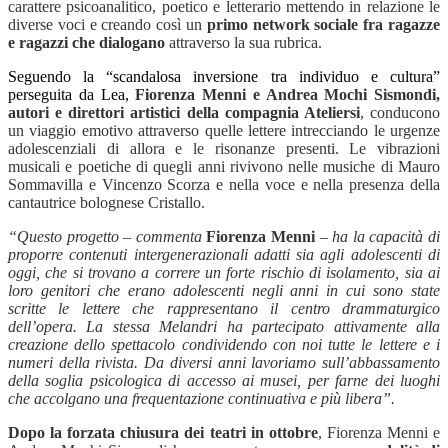
carattere psicoanalitico, poetico e letterario mettendo in relazione le
diverse voci e creando così un
primo network sociale fra ragazze
e ragazzi che dialogano
attraverso la sua rubrica.
Seguendo la “scandalosa inversione tra individuo e cultura”
perseguita da Lea,
Fiorenza Menni e Andrea Mochi Sismondi,
autori e direttori artistici della compagnia Ateliersi
, conducono
un viaggio emotivo attraverso quelle lettere intrecciando le urgenze
adolescenziali di allora e le risonanze presenti. Le vibrazioni
musicali e poetiche di quegli anni rivivono nelle musiche di Mauro
Sommavilla e Vincenzo Scorza e nella voce e nella presenza della
cantautrice bolognese Cristallo.
“Questo progetto – commenta
Fiorenza Menni
–
ha la capacità di
proporre contenuti intergenerazionali adatti sia agli adolescenti di
oggi, che si trovano a correre un forte rischio di isolamento, sia ai
loro genitori che erano adolescenti negli anni in cui sono state
scritte le lettere che rappresentano il centro drammaturgico
dell’opera.
La stessa Melandri ha partecipato attivamente alla
creazione dello spettacolo condividendo con noi tutte le lettere e i
numeri della rivista. Da diversi anni lavoriamo sull’abbassamento
della soglia psicologica di accesso ai musei, per farne dei luoghi
che accolgano una frequentazione continuativa e più libera”.
Dopo la forzata chiusura dei teatri in ottobre
, Fiorenza Menni e