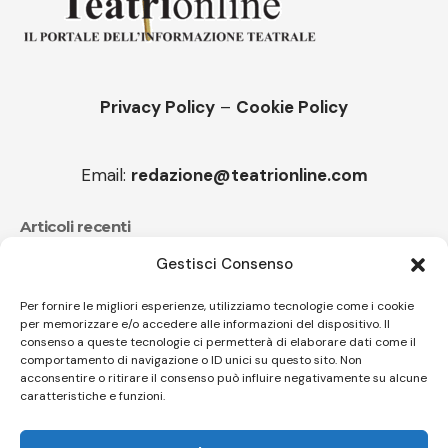
Privacy Policy
–
Cookie Policy
Email:
redazione@teatrionline.com
Articoli recenti
Gestisci Consenso
CucuFestival 2026: teatro di strada a Roana
Il sound travolgente di Sparagna e l’Orchestra popolare
Per fornire le migliori esperienze, utilizziamo tecnologie come i cookie
per memorizzare e/o accedere alle informazioni del dispositivo. Il
italiana
consenso a queste tecnologie ci permetterà di elaborare dati come il
comportamento di navigazione o ID unici su questo sito. Non
acconsentire o ritirare il consenso può influire negativamente su alcune
caratteristiche e funzioni.
Follow US