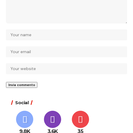
Social
9.8K
3.6K
35