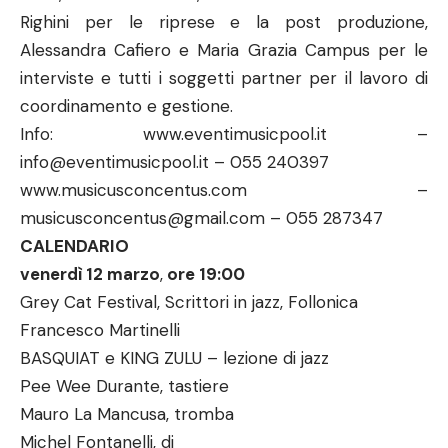
Righini per le riprese e la post produzione,
Alessandra Cafiero e Maria Grazia Campus per le
interviste e tutti i soggetti partner per il lavoro di
coordinamento e gestione.
Info:
www.eventimusicpool.it
–
info@eventimusicpool.it
– 055 240397
www.musicusconcentus.com
–
musicusconcentus@gmail.com
– 055 287347
CALENDARIO
venerdì 12 marzo
,
ore 19:00
Grey Cat Festival, Scrittori in jazz, Follonica
Francesco Martinelli
BASQUIAT e KING ZULU – lezione di jazz
Pee Wee Durante, tastiere
Mauro La Mancusa, tromba
Michel Fontanelli, dj