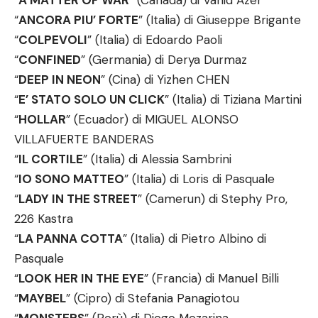
“
A MATTER OF WAR
” (Canada) di Vahid Azer
“
ANCORA PIU’ FORTE
” (Italia) di Giuseppe Brigante
“
COLPEVOLI
” (Italia) di Edoardo Paoli
“
CONFINED
” (Germania) di Derya Durmaz
“
DEEP IN NEON
” (Cina) di Yizhen CHEN
“
E’ STATO SOLO UN CLICK
” (Italia) di Tiziana Martini
“
HOLLAR
” (Ecuador) di MIGUEL ALONSO
VILLAFUERTE BANDERAS
“
IL CORTILE
” (Italia) di Alessia Sambrini
“
IO SONO MATTEO
” (Italia) di Loris di Pasquale
“
LADY IN THE STREET
” (Camerun) di Stephy Pro,
226 Kastra
“
LA PANNA COTTA
” (Italia) di Pietro Albino di
Pasquale
“
LOOK HER IN THE EYE
” (Francia) di Manuel Billi
“
MAYBEL
” (Cipro) di Stefania Panagiotou