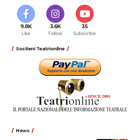
9.8K
3.6K
35
Like
Follow
Subscribe
Sostieni Teatrionline
News