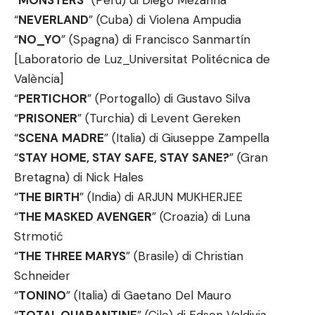
“
MONSTERS
” (Perù) di Diego Mezarina
“
NEVERLAND
” (Cuba) di Violena Ampudia
“
NO_YO
” (Spagna) di Francisco Sanmartín
[Laboratorio de Luz_Universitat Politécnica de
València]
“
PERTICHOR
” (Portogallo) di Gustavo Silva
“
PRISONER
” (Turchia) di Levent Gereken
“
SCENA
MADRE
” (Italia) di Giuseppe Zampella
“
STAY HOME, STAY SAFE, STAY SANE?
” (Gran
Bretagna) di Nick Hales
“
THE BIRTH
” (India) di ARJUN MUKHERJEE
“
THE MASKED AVENGER
” (Croazia) di Luna
Strmotić
“
THE THREE MARYS
” (Brasile) di Christian
Schneider
“
TONINO
” (Italia) di Gaetano Del Mauro