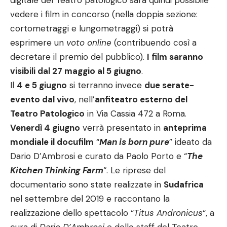
digitale del Teatro patologico sarà quindi possibile
vedere i film in concorso (nella doppia sezione:
cortometraggi e lungometraggi) si potrà
esprimere un
voto online
(contribuendo così a
decretare il premio del pubblico).
I film saranno
visibili dal 27 maggio al 5 giugno
.
Il
4 e 5 giugno
si terranno invece
due serate-
evento dal vivo
, nell’
anfiteatro esterno del
Teatro Patologico
in Via Cassia 472 a Roma.
Venerdì 4 giugno
verrà presentato in
anteprima
mondiale il docufilm
“
Man is born pure
” ideato da
Dario D’Ambrosi e curato da Paolo Porto e “
The
Kitchen Thinking Farm
“. Le riprese del
documentario sono state realizzate in
Sudafrica
nel settembre del 2019 e raccontano la
realizzazione dello spettacolo “
Titus Andronicus
“, a