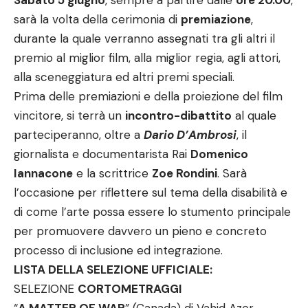
Sabato 5 giugno
, sempre a partire dalle
ore 20.00
,
sarà la volta della cerimonia di
premiazione
,
durante la quale verranno assegnati tra gli altri il
premio al miglior film, alla miglior regia, agli attori,
alla sceneggiatura ed altri premi speciali.
Prima delle premiazioni e della proiezione del film
vincitore, si terrà un
incontro-dibattito
al quale
parteciperanno, oltre a
Dario D’Ambrosi
, il
giornalista e documentarista Rai
Domenico
Iannacone
e la scrittrice
Zoe Rondini
. Sarà
l’occasione per riflettere sul tema della disabilità e
di come l’arte possa essere lo stumento principale
per promuovere davvero un pieno e concreto
processo di inclusione ed integrazione.
LISTA DELLA SELEZIONE UFFICIALE:
SELEZIONE
CORTOMETRAGGI