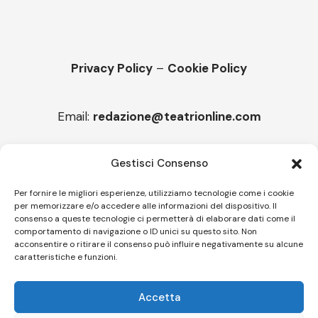
Privacy Policy
–
Cookie Policy
Email:
redazione@teatrionline.com
Articoli recenti
Gestisci Consenso
“Armonie d’arte”, Borgia borgo espanso
Per fornire le migliori esperienze, utilizziamo tecnologie come i cookie
per memorizzare e/o accedere alle informazioni del dispositivo. Il
“Color fest” torna in Calabria
consenso a queste tecnologie ci permetterà di elaborare dati come il
comportamento di navigazione o ID unici su questo sito. Non
acconsentire o ritirare il consenso può influire negativamente su alcune
caratteristiche e funzioni.
Follow US
Accetta
© A.C.I.D.I. Associazione Culturale Informazione Diffusione Innovazione