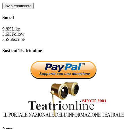
Social
9.8K
Like
3.6K
Follow
35
Subscribe
Sostieni Teatrionline
News