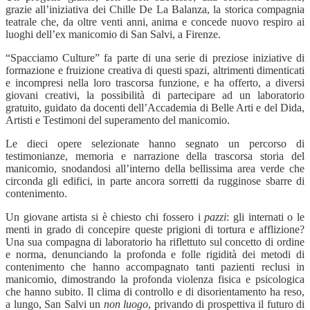
grazie all’iniziativa dei Chille De La Balanza, la storica compagnia
teatrale che, da oltre venti anni, anima e concede nuovo respiro ai
luoghi dell’ex manicomio di San Salvi, a Firenze.
“
Spacciamo Culture” fa parte di una serie di preziose iniziative di
formazione e fruizione creativa di questi spazi, altrimenti dimenticati
e incompresi nella loro trascorsa funzione, e ha offerto, a diversi
giovani creativi, la possibilità di partecipare ad un laboratorio
gratuito, guidato da docenti dell’Accademia di Belle Arti e del Dida,
Artisti e Testimoni del superamento del manicomio.
Le dieci opere selezionate hanno segnato un percorso di
testimonianze, memoria e narrazione della trascorsa storia del
manicomio, snodandosi all’interno della bellissima area verde che
circonda gli edifici, in parte ancora sorretti da rugginose sbarre di
contenimento.
Un giovane artista si è chiesto chi fossero i
pazzi
: gli internati o le
menti in grado di concepire queste prigioni di tortura e afflizione?
Una sua compagna di laboratorio ha riflettuto sul concetto di ordine
e norma, denunciando la profonda e folle rigidità dei metodi di
contenimento che hanno accompagnato tanti pazienti reclusi in
manicomio, dimostrando la profonda violenza fisica e psicologica
che hanno subito. Il clima di controllo e di disorientamento ha reso,
a lungo, San Salvi un
non luogo
, privando di prospettiva il futuro di