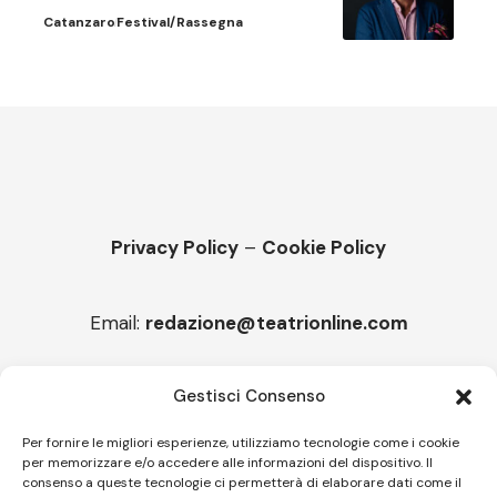
Catanzaro
Festival/Rassegna
Privacy Policy
–
Cookie Policy
Email:
redazione@teatrionline.com
Articoli recenti
Gestisci Consenso
Montello è Jazz. Leszek Kułakowski a Montebelluna
Per fornire le migliori esperienze, utilizziamo tecnologie come i cookie
per memorizzare e/o accedere alle informazioni del dispositivo. Il
“Cico festival! Oltre 1500 spettatori a Filadelfia
consenso a queste tecnologie ci permetterà di elaborare dati come il