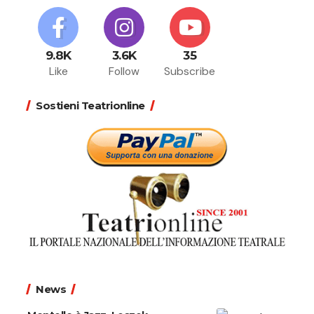
9.8K
3.6K
35
Like
Follow
Subscribe
Sostieni Teatrionline
News