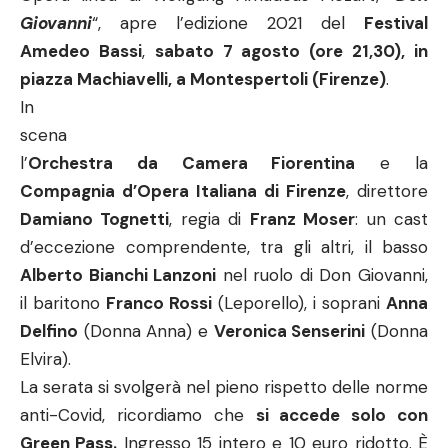
Giovanni
“, apre l’edizione 2021 del
Festival
Amedeo Bassi
,
sabato 7 agosto (ore 21,30), in
piazza Machiavelli, a Montespertoli (Firenze)
.
In
scena
l’
Orchestra da Camera Fiorentina
e la
Compagnia d’Opera Italiana di Firenze
, direttore
Damiano Tognetti
, regia di
Franz Moser
: un cast
d’eccezione comprendente, tra gli altri, il basso
Alberto Bianchi Lanzoni
nel ruolo di Don Giovanni,
il baritono
Franco Rossi
(Leporello), i soprani
Anna
Delfino
(Donna Anna) e
Veronica Senserini
(Donna
Elvira).
La serata si svolgerà nel pieno rispetto delle norme
anti-Covid, ricordiamo che
si accede solo con
Green Pass.
Ingresso 15 intero e 10 euro ridotto. È