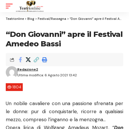
Aa
Font
Resizer
Teatrionline
>
Blog
>
Festival/Rassegna
>
“Don Giovanni” apre il Festival Amedeo Bassi
“Don Giovanni” apre il Festival
Amedeo Bassi
Redazione2
Ultima modifica: 6 Agosto 2021 13:42
1804
Un nobile cavaliere con una passione sfrenata per
le donne: pur di conquistarle, ricorre a qualsiasi
mezzo, compreso l’inganno e la menzogna…
Opera lirica di Wolfgang Amadeus Mozart, “
Don