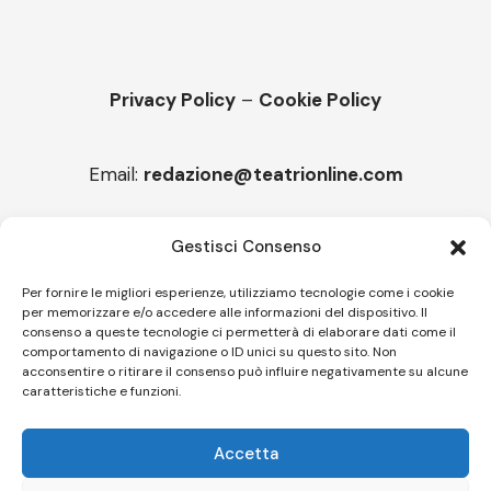
Privacy Policy
–
Cookie Policy
Email:
redazione@teatrionline.com
Articoli recenti
Gestisci Consenso
Montello è Jazz. Leszek Kułakowski a Montebelluna
Per fornire le migliori esperienze, utilizziamo tecnologie come i cookie
per memorizzare e/o accedere alle informazioni del dispositivo. Il
“Cico festival! Oltre 1500 spettatori a Filadelfia
consenso a queste tecnologie ci permetterà di elaborare dati come il
comportamento di navigazione o ID unici su questo sito. Non
acconsentire o ritirare il consenso può influire negativamente su alcune
caratteristiche e funzioni.
Follow US
Accetta
© A.C.I.D.I. Associazione Culturale Informazione Diffusione Innovazione
APS - Codice Fiscale 94310120483 - Via Jacopo Nardi 21 - 50132