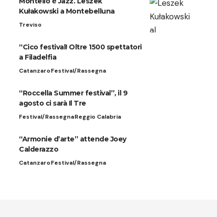
Montello è Jazz. Leszek
Kułakowski a Montebelluna
Treviso
“Cico festival! Oltre 1500 spettatori
a Filadelfia
Catanzaro
Festival/Rassegna
“Roccella Summer festival”, il 9
agosto ci sarà Il Tre
Festival/Rassegna
Reggio Calabria
“Armonie d’arte” attende Joey
Calderazzo
Catanzaro
Festival/Rassegna