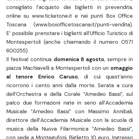
consigliato l’acquisto dei biglietti in prevendita,
online su
www.ticketone.it
e nei punti Box Office
Toscana (
www.boxofficetoscana.it/punti-vendita
).
E’ possibile prenotare i biglietti all’Ufficio Turistico di
Montespertoli (anche chiamando il numero 0571
600255).
Il festival continua
domenica 8 agosto
, sempre in
piazza Machiavelli a Montespertoli con un
omaggio
al tenore Enrico Caruso
, di cui quest’anno
ricorrono i cento anni dalla morte. Serata a cura
dell’Orchestra e della Corale “Amedeo Bassi”, sul
palco due formazioni nate in seno all’Accademia
Musicale “Amedeo Bassi” con Massimo Annibali,
direttore dell’Accademia Musicale con la scuola di
musica della Nuova Filarmonica “Amedeo Bassi”,
con sede a Montegufoni. Biglietto 10 euro. Ingresso