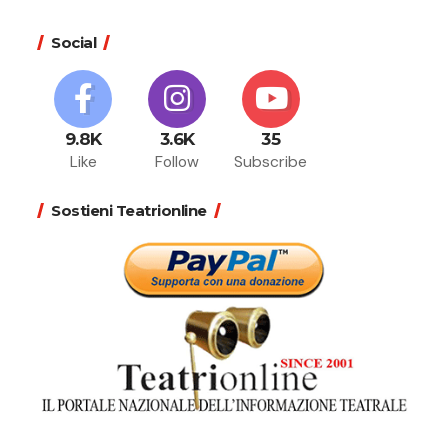
Social
9.8K
3.6K
35
Like
Follow
Subscribe
Sostieni Teatrionline