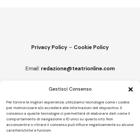
Privacy Policy
–
Cookie Policy
Email:
redazione@teatrionline.com
Articoli recenti
Gestisci Consenso
“Roccella Summer festival”, il 9 agosto ci sarà Il Tre
Per fornire le migliori esperienze, utilizziamo tecnologie come i cookie
per memorizzare e/o accedere alle informazioni del dispositivo. Il
“Armonie d’arte” attende Joey Calderazzo
consenso a queste tecnologie ci permetterà di elaborare dati come il
comportamento di navigazione o ID unici su questo sito. Non
acconsentire o ritirare il consenso può influire negativamente su alcune
caratteristiche e funzioni.
Follow US