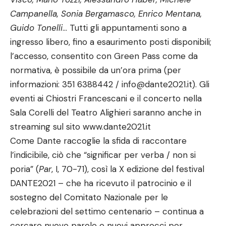
Campanella, Sonia Bergamasco, Enrico Mentana,
Guido Tonelli
… Tutti gli appuntamenti sono a
ingresso libero, fino a esaurimento posti disponibili;
l’accesso, consentito con Green Pass come da
normativa, è possibile da un’ora prima (per
informazioni: 351 6388442 /
info@dante2021.it
). Gli
eventi ai Chiostri Francescani e il concerto nella
Sala Corelli del Teatro Alighieri saranno anche in
streaming sul sito
www.dante2021.it
Come Dante raccoglie la sfida di raccontare
l’indicibile, ciò che “significar per verba / non si
poria” (
Par
, I, 70-71), così la X edizione del festival
DANTE2021 – che ha ricevuto il patrocinio e il
sostegno del Comitato Nazionale per le
celebrazioni del settimo centenario – continua a
cercare nuove parole e nuovi approcci per