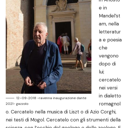
e in
Mandel’st
am, nella
letteratur
a e poesia
che
vengono
dopo di
lui;
cercatelo
nei versi
in dialetto
12–09-2018 -ravenna inaugurazione dante
romagnol
2021- gazzolo
o. Cercatelo nella musica di Liszt o di Azio Corghi,
nei testi di Mogol. Cercatelo con gli strumenti della
scienza, con l’occhio del geologo e dello zoologo. E